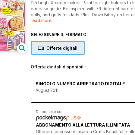
125 bright & crafty makes. Paint tea-light holders t
our easy guide. Be inspired with 79 different card de
dolly, and grifts for dads. Plus, Dawn Bibby on her cr
read more
queen, Joanna Sheen.
SELEZIONARE IL FORMATO:
Offerte digitali
Offerte digitali disponibili:
SINGOLO NUMERO ARRETRATO DIGITALE
August 2011
Disponibile con
ABBONAMENTO ALLA LETTURA ILLIMITATA
Ottenere
accesso illimitato
a Crafts Beautiful e olt