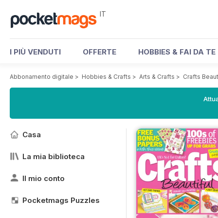
IT
I PIÙ VENDUTI
OFFERTE
HOBBIES & FAI DA TE
Abbonamento digitale
>
Hobbies & Crafts
>
Arts & Crafts
>
Crafts Beau
Attua
Casa
La mia biblioteca
Il mio conto
Pocketmags Puzzles