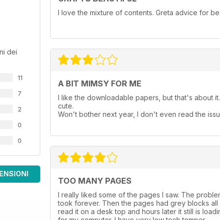
I love the mixture of contents. Greta advice for 
ni dei
11
A BIT MIMSY FOR ME
7
I like the downloadable papers, but that's about it. 
cute.
2
Won't bother next year, I don't even read the issu
0
0
ENSIONI
TOO MANY PAGES
I really liked some of the pages I saw. The problem i
took forever. Then the pages had grey blocks all ov
read it on a desk top and hours later it still is lo
for my computer. I have very low tech temper.