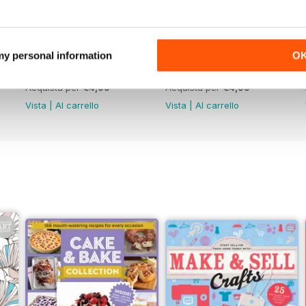
 my personal information
O
Feb-23
Jan-23
Acquista per
€4,99
Acquista per
€4,99
Vista
|
Al carrello
Vista
|
Al carrello