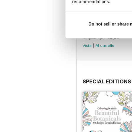
recommendations.
Do not sell or share
Mar-23
Acquista per
€4,99
Vista
|
Al carrello
SPECIAL EDITIONS