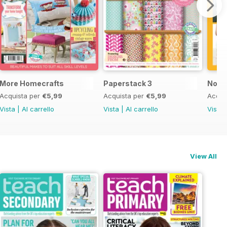
More Homecrafts
Paperstack 3
No P
Acquista per
€5,99
Acquista per
€5,99
Acqui
Vista
|
Al carrello
Vista
|
Al carrello
Vista
View All