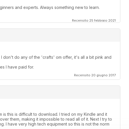
beginners and experts. Always something new to learn.
Recensito 25 febbraio 2021
I don't do any of the 'crafts' om offer, it's all a bit pink and
es I have paid for.
Recensito 20 giugno 2017
s this is difficult to download. I tried on my Kindle and it
er them, making it impossible to read all of it. Next I try to
ading. I have very high tech equipment so this is not the norm