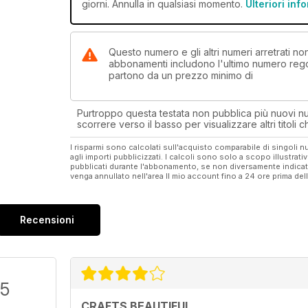
giorni. Annulla in qualsiasi momento.
Ulteriori inf
Questo numero e gli altri numeri arretrati no
abbonamenti includono l'ultimo numero rego
partono da un prezzo minimo di
Purtroppo questa testata non pubblica più nuovi num
scorrere verso il basso per visualizzare altri titoli
I risparmi sono calcolati sull'acquisto comparabile di singoli
agli importi pubblicizzati. I calcoli sono solo a scopo illustrati
pubblicati durante l'abbonamento, se non diversamente indic
venga annullato nell'area Il mio account fino a 24 ore prima d
Recensioni
/5
CRAFTS BEAUTIFUL