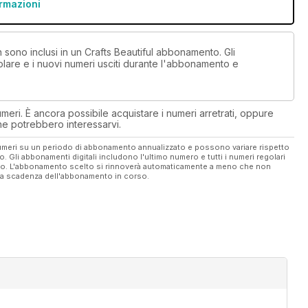
ormazioni
n sono inclusi in un Crafts Beautiful abbonamento. Gli
lare e i nuovi numeri usciti durante l'abbonamento e
eri. È ancora possibile acquistare i numeri arretrati, oppure
 che potrebbero interessarvi.
 numeri su un periodo di abbonamento annualizzato e possono variare rispetto
vo. Gli abbonamenti digitali includono l'ultimo numero e tutti i numeri regolari
ato. L'abbonamento scelto si rinnoverà automaticamente a meno che non
ella scadenza dell'abbonamento in corso.