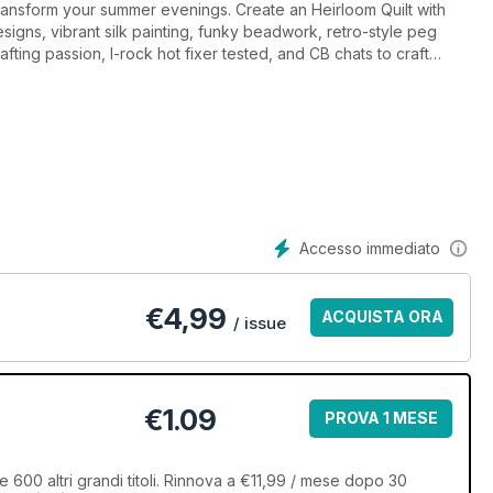
o transform your summer evenings. Create an Heirloom Quilt with
signs, vibrant silk painting, funky beadwork, retro-style peg
afting passion, I-rock hot fixer tested, and CB chats to craft
Accesso immediato
€
4,99
ACQUISTA ORA
/ issue
€1.09
PROVA 1 MESE
re 600 altri grandi titoli. Rinnova a €11,99 / mese dopo 30