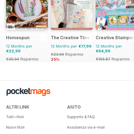
Homespun
The Creative Thread
Creative Stampin
12 Months per
12 Months per
€17,99
12 Months per
€22,99
€64,99
€23.96
Risparmio
€35.94
Risparmio
€155.87
Risparmio
25%
36%
58%
ALTRI LINK
AIUTO
Tutti i titoli
Supporto & FAQ
Nuovi titoli
Assistenza via e-mail