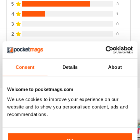
5
3
4
1
3
0
2
0
1
0
VISUALIZZA LE RECENSIONI
Consent
Details
About
Welcome to pocketmags.com
We use cookies to improve your experience on our
website and to show you personalised content, ads and
EDIZIONI INDIETRO
Visualizza tutti
recommendations.