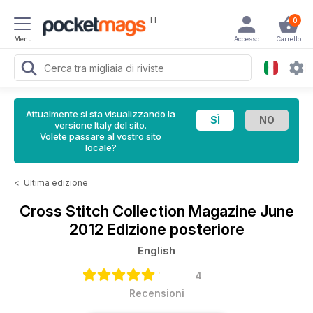
IT
0
Menu
Accesso
Carrello
Attualmente si sta visualizzando la
versione Italy del sito.
Volete passare al vostro sito
locale?
<
Ultima edizione
Cross Stitch Collection Magazine
June
2012 Edizione posteriore
English
4
Recensioni