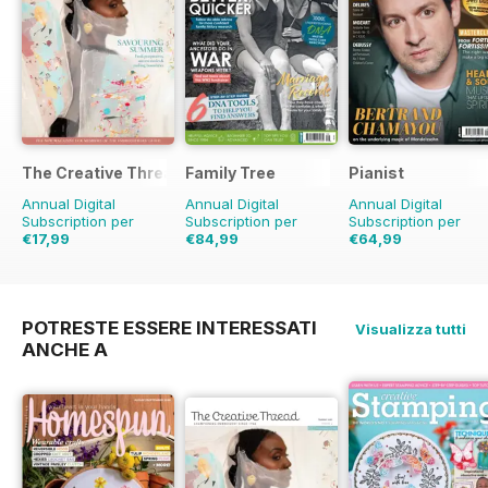
The Creative Thread
Family Tree
Pianist
Annual Digital
Annual Digital
Annual Digital
Subscription per
Subscription per
Subscription per
€17,99
€84,99
€64,99
€23.96
Risparmio
€95.88
Risparmio
11%
€95.94
Risparmio
25%
32%
POTRESTE ESSERE INTERESSATI
Visualizza tutti
ANCHE A