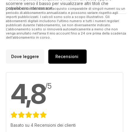
scorrere verso il basso per visualizzare altri titoli che
potrebbero interessarvi.
I risparmi sono calcolati sull'acquisto comparabile di singoli numeri su un
periodo di abbonamento annualizzato e possono variare rispetto agli
importi pubblicizzati. I calcoli sono solo a scopo illustrativo. Gli
abbonamenti digitali includono l'ultimo numero e tutti i numeri regolari
pubblicati durante l'abbonamento, se non diversamente indicato.
L'abbonamento scelto si rinnoverà automaticamente a meno che non
venga annullato nell'area Il mio account fino a 24 ore prima della scadenza
dell'abbonamento in corso.
Dove leggere
Recensioni
4,8
/5
Basato su 4 Recensioni dei clienti