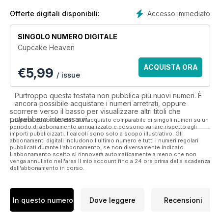
As well as featuring the seasonal bakes, each issue is divided
Accesso immediato
Offerte digitali disponibili:
into the sections Fun & Fancy, Indulgent, Fruit & Nut,
Chocolate and Lighter Bakes, so you should find plenty to
SINGOLO NUMERO DIGITALE
suit every taste bud. Within these sections you’ll not only find
Cupcake Heaven
delicious new flavour combinations, but some great
decoration ideas too! You won’t want to miss a single issue.
ACQUISTA ORA
€
5,99
/ issue
Purtroppo questa testata non pubblica più nuovi numeri. È
ancora possibile acquistare i numeri arretrati, oppure
scorrere verso il basso per visualizzare altri titoli che
potrebbero interessarvi.
I risparmi sono calcolati sull'acquisto comparabile di singoli numeri su un
periodo di abbonamento annualizzato e possono variare rispetto agli
importi pubblicizzati. I calcoli sono solo a scopo illustrativo. Gli
abbonamenti digitali includono l'ultimo numero e tutti i numeri regolari
pubblicati durante l'abbonamento, se non diversamente indicato.
L'abbonamento scelto si rinnoverà automaticamente a meno che non
venga annullato nell'area Il mio account fino a 24 ore prima della scadenza
dell'abbonamento in corso.
In questo numero
Dove leggere
Recensioni