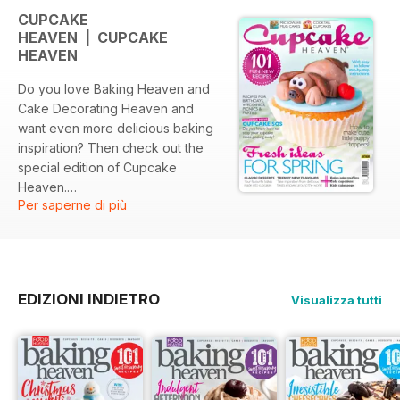
CUPCAKE
HEAVEN | CUPCAKE
HEAVEN
Do you love Baking Heaven and
Cake Decorating Heaven and
want even more delicious baking
inspiration? Then check out the
special edition of Cupcake
Heaven.
Per saperne di più
Packed with 101 recipes for
birthdays, weddings, picnics and
parties, we’ve got plenty of tasty
treats to tempt you. So pop on
EDIZIONI INDIETRO
Visualizza tutti
your apron as we transform your
favourite classic desserts like
sticky toffee pudding, key lime
pie and English trifle into delicious
cupcakes, show you step-by-step