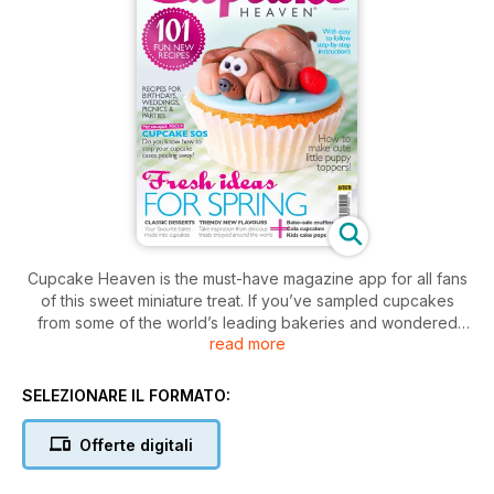
Cupcake Heaven is the must-have magazine app for all fans
of this sweet miniature treat. If you’ve sampled cupcakes
from some of the world’s leading bakeries and wondered
read more
how they bake such light, beautiful sponges and creamy,
moreish frosting, look no further as we have all the answers!
SELEZIONARE IL FORMATO:
Featuring 101 delicious cupcake recipes every issue,
Cupcake Heaven works on a quarterly, seasonal basis, so
Offerte digitali
you’ll never be without inspiration for Mother’s Day, Easter,
Halloween or Christmas!