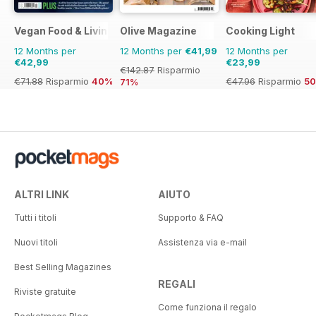
Vegan Food & Living Magazine
Olive Magazine
Cooking Light
12 Months per
12 Months per
€41,99
12 Months per
€42,99
€23,99
€142.87
Risparmio
€71.88
Risparmio
40%
€47.96
Risparmio
5
71%
ALTRI LINK
AIUTO
Tutti i titoli
Supporto & FAQ
Nuovi titoli
Assistenza via e-mail
Best Selling Magazines
REGALI
Riviste gratuite
Come funziona il regalo