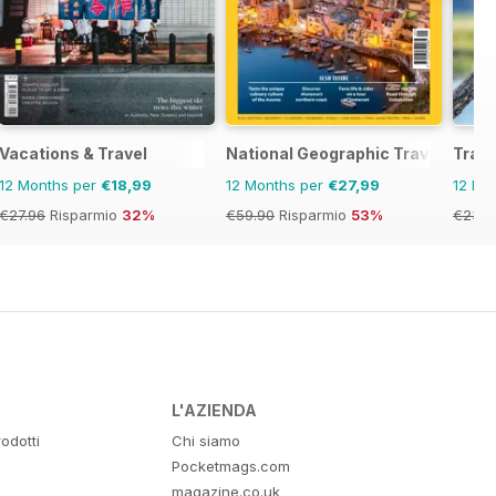
Vacations & Travel
National Geographic Traveller UK
Trave
12 Months per
€18,99
12 Months per
€27,99
12 Mo
€27.96
Risparmio
32%
€59.90
Risparmio
53%
€23.9
L'AZIENDA
odotti
Chi siamo
Pocketmags.com
magazine.co.uk