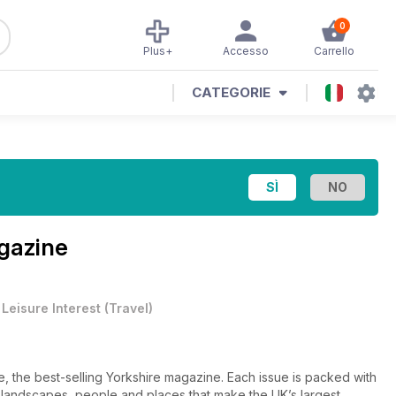
0
Plus+
Accesso
Carrello
CATEGORIE
gazine
•
Leisure Interest
(
Travel
)
e, the best-selling Yorkshire magazine. Each issue is packed with
 landscapes, people and places that make the UK’s largest