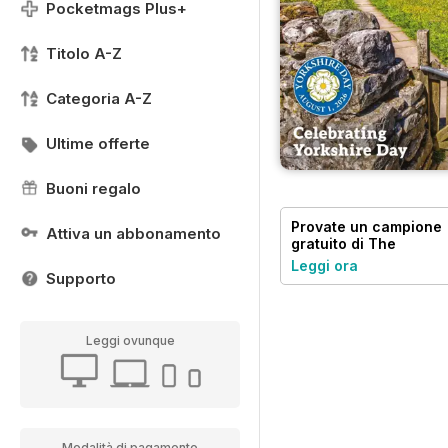
Pocketmags Plus+
Titolo A-Z
Categoria A-Z
Ultime offerte
Buoni regalo
Provate un
campione
Attiva un abbonamento
gratuito
di The
Yorkshire Dalesman
Leggi ora
Supporto
Leggi ovunque
Modalità di pagamento