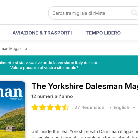
AVIAZIONE & TRASPORTI
TEMPO LIBERO
esman Magazine
lmente si sta visualizzando la versione Italy del sito.
Volete passare al vostro sito locale?
The Yorkshire Dalesman Ma
12 numeri all'anno
27 Recensioni
• English
Get inside the real Yorkshire with Dalesman magazin
fascinating and thought-provoking stories about the