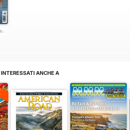
Walker
 INTERESSATI ANCHE A
A
F