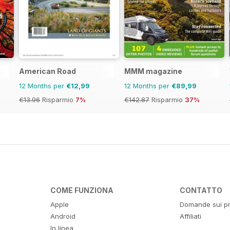
American Road
MMM magazine
12 Months per
€12,99
12 Months per
€89,99
€13.96
Risparmio
7%
€142.87
Risparmio
37%
COME FUNZIONA
CONTATTO
Apple
Domande sui pr
Android
Affiliati
In linea