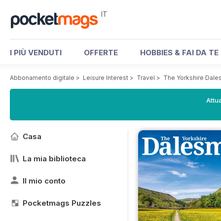
IT
I PIÙ VENDUTI
OFFERTE
HOBBIES & FAI DA TE
Abbonamento digitale
>
Leisure Interest
>
Travel
>
The Yorkshire Dal
Attua
Casa
La mia biblioteca
Il mio conto
Pocketmags Puzzles