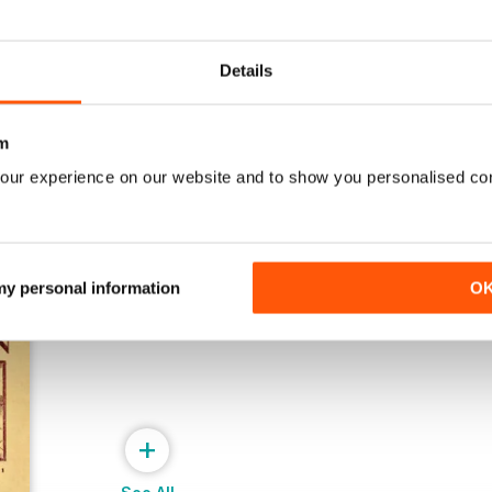
June 2026
May 2026
Acquista per
€4,99
Acquista per
€4,99
Details
Vista
|
Al carrello
Vista
|
Al carrello
m
our experience on our website and to show you personalised co
 my personal information
O
+