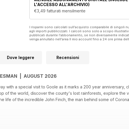
L'ACCESSO ALL'ARCHIVIO)
€3,49
fatturati mensilmente
I risparmi sono calcolati sull'acquisto comparabile di singoli
agli importi pubblicizzati. I calcoli sono solo a scopo illustrati
pubblicati durante l'abbonamento, se non diversamente indic
venga annullato nell'area Il mio account fino a 24 ore prima d
Dove leggere
Recensioni
LESMAN | AUGUST 2026
 with a special visit to Goole as it marks a 200 year anniversary, ch
op of the world, discover the county's lost rainforests, explore the 
he life of the incredible John Finch, the man behind some of Coronat