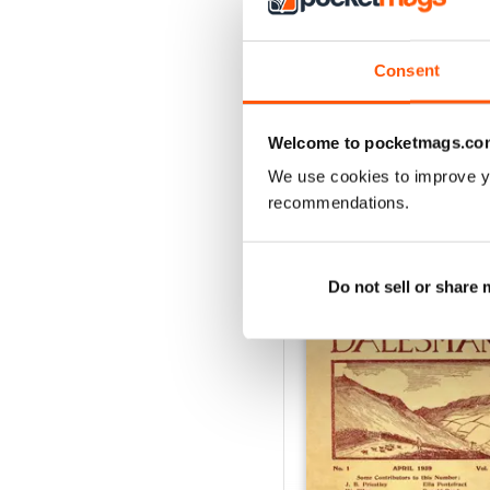
July 2026
Acquista per
€4,99
Consent
Vista
|
Al carrello
Welcome to pocketmags.co
We use cookies to improve y
recommendations.
SPECIAL EDITIONS
Do not sell or share