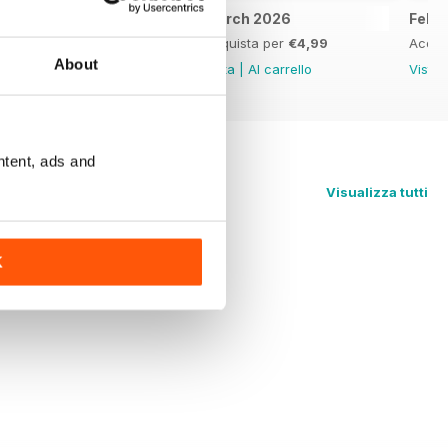
April 2026
March 2026
Febr
Acquista per
€4,99
Acquista per
€4,99
Acqui
About
Vista
|
Al carrello
Vista
|
Al carrello
Vista
ntent, ads and
Visualizza tutti
K