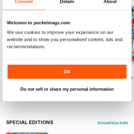
Consent
Details
About
Welcome to pocketmags.com
We use cookies to improve your experience on our
website and to show you personalised content, ads and
recommendations.
August 2026
July 2026
June 2026
OK
Acquista per
€3,49
Acquista per
€3,49
Acquista per
€3,49
Vista
|
Al carrello
Vista
|
Al carrello
Vista
|
Al carrello
Do not sell or share my personal information
SPECIAL EDITIONS
Visualizza tutti