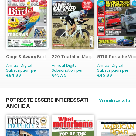
Cage & Aviary Birds
220 Triathlon Magazine
911 & Porsche Wo
Annual Digital
Annual Digital
Annual Digital
Subscription per
Subscription per
Subscription per
€84,99
€45,99
€45,99
€126.99
Risparmio
€77.87
Risparmio
41%
€83.88
Risparmio
33%
45%
POTRESTE ESSERE INTERESSATI
Visualizza tutti
ANCHE A