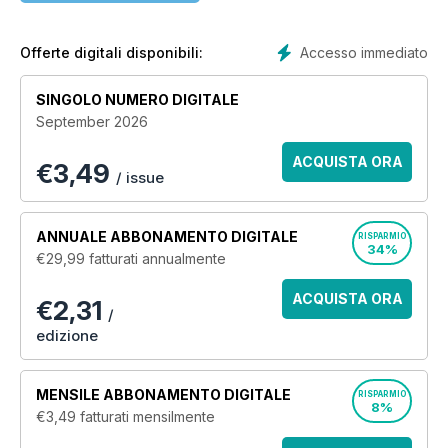
2022, readers can expect: profiles of the UK’s most exciting
parks; new model home reviews; expert legal help; top
buying advice; specialist suppliers and services; industry
Accesso immediato
Offerte digitali disponibili:
news; updates of important shows and events; small gardens;
DIY and home improvements; and a comprehensive new
SINGOLO NUMERO DIGITALE
holiday section!
September 2026
ACQUISTA ORA
€
3,49
/ issue
ANNUALE
ABBONAMENTO DIGITALE
RISPARMIO
34%
€29,99
fatturati annualmente
ACQUISTA ORA
€2,31
/
edizione
MENSILE
ABBONAMENTO DIGITALE
RISPARMIO
8%
€3,49
fatturati mensilmente