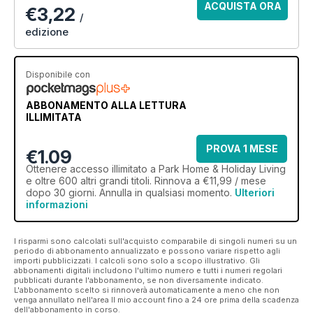
ACQUISTA ORA
€3,22
/
edizione
Disponibile con
ABBONAMENTO ALLA LETTURA
ILLIMITATA
PROVA 1 MESE
€1.09
Ottenere
accesso illimitato
a Park Home & Holiday Living
e oltre 600 altri grandi titoli. Rinnova a €11,99 / mese
dopo 30 giorni. Annulla in qualsiasi momento.
Ulteriori
informazioni
I risparmi sono calcolati sull'acquisto comparabile di singoli numeri su un
periodo di abbonamento annualizzato e possono variare rispetto agli
importi pubblicizzati. I calcoli sono solo a scopo illustrativo. Gli
abbonamenti digitali includono l'ultimo numero e tutti i numeri regolari
pubblicati durante l'abbonamento, se non diversamente indicato.
L'abbonamento scelto si rinnoverà automaticamente a meno che non
venga annullato nell'area Il mio account fino a 24 ore prima della scadenza
dell'abbonamento in corso.