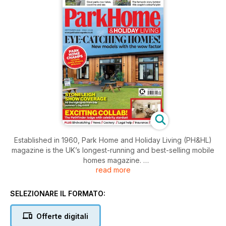
Established in 1960, Park Home and Holiday Living (PH&HL)
magazine is the UK’s longest-running and best-selling mobile
homes magazine.
read more
Published 13 times a year (every four weeks), PH&HL is a
one-stop shop for prospective buyers and existing owners
SELEZIONARE IL FORMATO:
of residential park homes, leisure lodges or static caravans.
Offerte digitali
Benefitting from a fantastic redesign and rebranding for