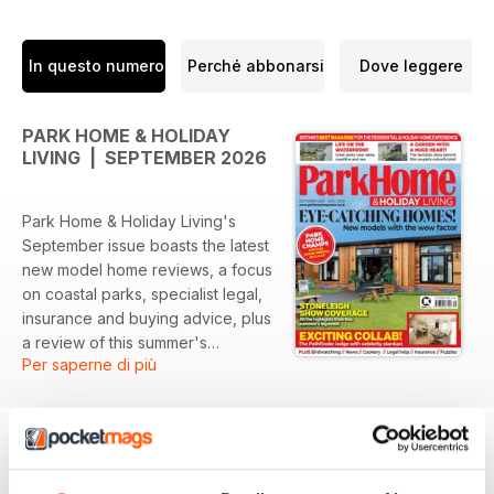
In questo numero
Perché abbonarsi
Dove leggere
PARK HOME & HOLIDAY
LIVING | SEPTEMBER 2026
Park Home & Holiday Living's
September issue boasts the latest
new model home reviews, a focus
on coastal parks, specialist legal,
insurance and buying advice, plus
a review of this summer's
Per saperne di più
Stoneleigh Show and the winners
of 2026's Park Home Champions
awards.
EDIZIONI INDIETRO
Visualizza tutti