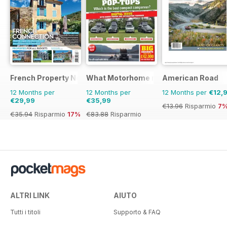
French Property News
What Motorhome magazine
American Road
12 Months per
12 Months per
12 Months per
€12,
€29,99
€35,99
€13.96
Risparmio
7
€35.94
Risparmio
17%
€83.88
Risparmio
57%
ALTRI LINK
AIUTO
Tutti i titoli
Supporto & FAQ