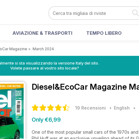
AVIAZIONE & TRASPORTI
TEMPO LIBERO
oCar Magazine
>
March 2024
lmente si sta visualizzando la versione Italy del sito.
Volete passare al vostro sito locale?
Diesel&EcoCar Magazine
Ma
19 Recensioni
• English
•
Only €6,99
One of the most popular small cars of the 1970s and
Phil Huff was at an exclusive unveiling ahead of its