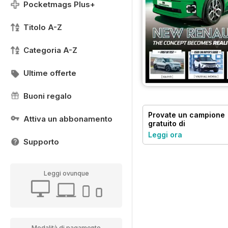
Pocketmags Plus+
Titolo A-Z
Categoria A-Z
Ultime offerte
Buoni regalo
Provate un
campione
Attiva un abbonamento
gratuito
di
Diesel&EcoCar
Leggi ora
Magazine
Supporto
Leggi ovunque
Modalità di pagamento