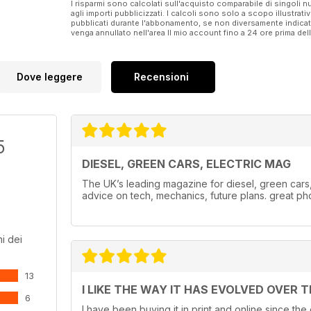
I risparmi sono calcolati sull'acquisto comparabile di singoli
agli importi pubblicizzati. I calcoli sono solo a scopo illustrati
pubblicati durante l'abbonamento, se non diversamente indic
venga annullato nell'area Il mio account fino a 24 ore prima d
Dove leggere
Recensioni
5
DIESEL, GREEN CARS, ELECTRIC MAG
The UK’s leading magazine for diesel, green cars, e
advice on tech, mechanics, future plans. great ph
i dei
13
I LIKE THE WAY IT HAS EVOLVED OVER 
6
I have been buying it in print and online since the