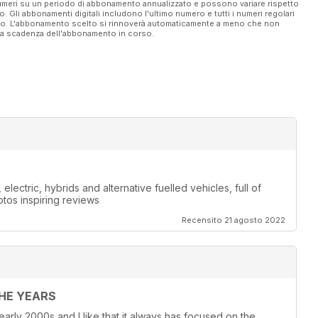
 numeri su un periodo di abbonamento annualizzato e possono variare rispetto
vo. Gli abbonamenti digitali includono l'ultimo numero e tutti i numeri regolari
ato. L'abbonamento scelto si rinnoverà automaticamente a meno che non
ella scadenza dell'abbonamento in corso.
lectric, hybrids and alternative fuelled vehicles, full of
otos inspiring reviews
Recensito 21 agosto 2022
THE YEARS
 early 2000s and I like that it always has focused on the