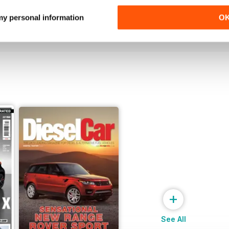
Acquista per
€6,99
Acquista per
€6,99
 my personal information
O
Vista
|
Al carrello
Vista
|
Al carrello
+
See All