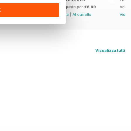
Acquista per
€6,99
Acquista per
€6,99
Acqui
K
Vista
|
Al carrello
Vista
|
Al carrello
Vista
Visualizza tutti