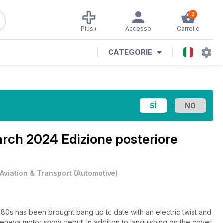
0
Plus+
Accesso
Carrello
CATEGORIE
rch 2024 Edizione posteriore
Aviation & Transport
(
Automotive
)
 80s has been brought bang up to date with an electric twist and
 Geneva motor show debut. In addition to languishing on the cover,