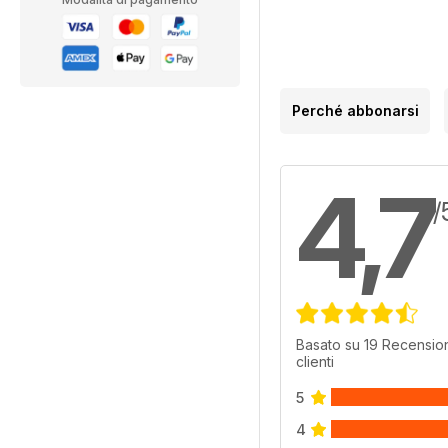
Perché abbonarsi
4,7
/
Basato su 19 Recension
clienti
5
4