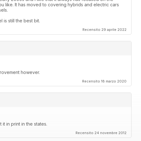
 like. It has moved to covering hybrids and electric cars
els.
s still the best bit.
Recensito 29 aprile 2022
improvement however.
Recensito 18 marzo 2020
t in print in the states.
Recensito 24 novembre 2012