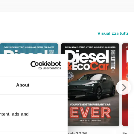
Visualizza tutti
About
ntent, ads and
April 2026
March 2026
Febr