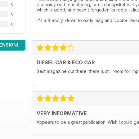
0
economy end of motoring, or us cheapskates if you
which is good, and hasn't forgotten its roots - dies
0
It's a friendly, down to early mag and Doctor Diesel i
0
ENSIONI
DIESEL CAR & ECO CAR
Best magazine out there. there is still room for 
VERY INFORMATIVE
Appears to be a great publication. Wish I could get i