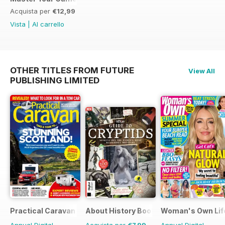
Acquista per
€12,99
Vista
|
Al carrello
OTHER TITLES FROM FUTURE
View All
PUBLISHING LIMITED
Practical Caravan
About History Bookazine
Woman's Own Life