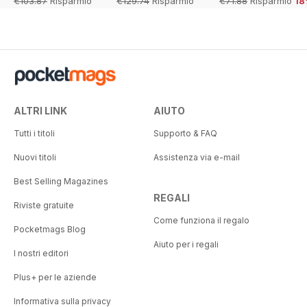
€103.87
Risparmio
€129.74
Risparmio
€71.88
Risparmio
18
48%
27%
ALTRI LINK
AIUTO
Tutti i titoli
Supporto & FAQ
Nuovi titoli
Assistenza via e-mail
Best Selling Magazines
REGALI
Riviste gratuite
Come funziona il regalo
Pocketmags Blog
Aiuto per i regali
I nostri editori
Plus+ per le aziende
Informativa sulla privacy