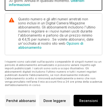
30 giorni. Annulla in qualsiasi momento.
Ulteriori
informazioni
Questo numero e gli altri numeri arretrati non
sono inclusi in un Digital Camera Magazine
abbonamento. Gli abbonamenti includono l'ultimo
numero regolare e i nuovi numeri usciti durante
l'abbonamento e partono da un prezzo minimo
di
€4,15
per numero . Se volete abbonarvi, date
un'occhiata al nostro sito web
Opzioni di
abbonamento
I risparmi sono calcolati sull'acquisto comparabile di singoli numeri su un
periodo di abbonamento annualizzato e possono variare rispetto agli
importi pubblicizzati. I calcoli sono solo a scopo illustrativo. Gli
abbonamenti digitali includono l'ultimo numero e tutti i numeri regolari
pubblicati durante l'abbonamento, se non diversamente indicato.
L'abbonamento scelto si rinnoverà automaticamente a meno che non
venga annullato nell'area Il mio account fino a 24 ore prima della scadenza
dell'abbonamento in corso.
Perché abbonarsi
Dove leggere
Recensioni