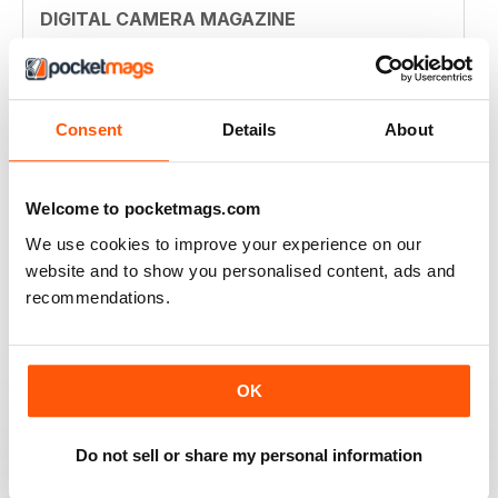
DIGITAL CAMERA MAGAZINE
Terrific magazine. Look forward to receiving each
issue
Recensito 17 ottobre 2025
Consent
Details
About
Welcome to pocketmags.com
DIGITAL CAMERA MAGAZINE
We use cookies to improve your experience on our
I'd subscribed to digital photographer. That was a 5.
website and to show you personalised content, ads and
Digital camera is good, but only a 4
recommendations.
Recensito 23 giugno 2025
OK
DIGITAL CAMERA WORLD
Do not sell or share my personal information
Please state prices also in € :)
Recensito 05 febbraio 2021