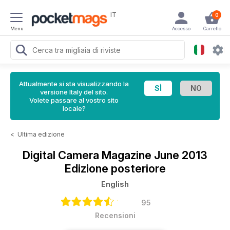
IT
0
Menu
Accesso
Carrello
Attualmente si sta visualizzando la
versione Italy del sito.
Volete passare al vostro sito
locale?
<
Ultima edizione
Digital Camera Magazine
June 2013
Edizione posteriore
English
95
Recensioni