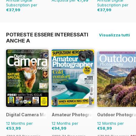
Annual Digital
Acquista per
€7,99
Annual Digital
Subscription per
Subscription per
€37,99
€37,99
€45.37
Risparmio
16%
POTRESTE ESSERE INTERESSATI
Visualizza tutti
ANCHE A
Digital Camera Magazine
Amateur Photographer
Outdoor Photogr
12 Months per
12 Months per
12 Months per
€53,99
€94,99
€58,99