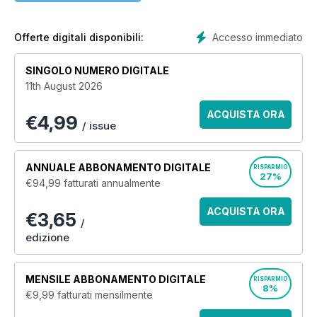
reading for those interested in buying photographic
equipment or wanting advice about improving their picture
taking.
Accesso immediato
Offerte digitali disponibili:
SINGOLO NUMERO DIGITALE
11th August 2026
ACQUISTA ORA
€
4,99
/ issue
ANNUALE
ABBONAMENTO DIGITALE
RISPARMIO
27%
€94,99
fatturati annualmente
ACQUISTA ORA
€3,65
/
edizione
MENSILE
ABBONAMENTO DIGITALE
RISPARMIO
8%
€9,99
fatturati mensilmente