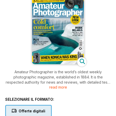
Amateur Photographer is the world’s oldest weekly
photographic magazine, established in 1884. It is the
respected authority for news and reviews, with detailed tests
read more
and investigations on the latest equipment.
The weekly contents include interviews and columns from
SELEZIONARE IL FORMATO:
many of the world’s leading photographers and practical
technique to inspire and enthuse the devoted readership, to
Offerte digitali
whom taking photos is far more than just a hobby. Essential