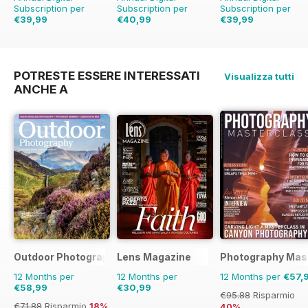
Subscription per
Subscription per
Subscription per
€39,99
€40,99
€39,99
€77.87
Risparmio
€71.88
Risparmio
43%
€71.88
Risparmio
4
49%
POTRESTE ESSERE INTERESSATI
Visualizza tutti
ANCHE A
Outdoor Photography
Lens Magazine
Photography Mas
12 Months per
12 Months per
12 Months per
€57,
€58,99
€30,99
€95.88
Risparmio
€71.88
Risparmio
18%
40%