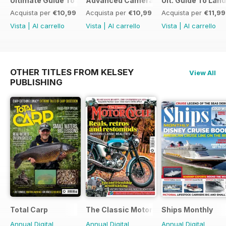
Ultimate Guide To Smartphone Photography
Advanced Camera Skills
Ult. Guide To La
Acquista per
€10,99
Acquista per
€10,99
Acquista per
€11,99
Vista
|
Al carrello
Vista
|
Al carrello
Vista
|
Al carrello
OTHER TITLES FROM KELSEY
View All
PUBLISHING
Total Carp
The Classic MotorCycle
Ships Monthly
Annual Digital
Annual Digital
Annual Digital