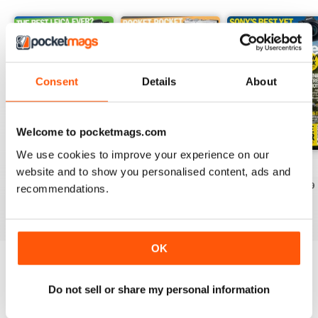
Consent
Details
About
Welcome to pocketmags.com
We use cookies to improve your experience on our
28th July 2026
14th July 2026
30th June 2026
website and to show you personalised content, ads and
Acquista per
€4,99
Acquista per
€4,99
Acquista per
€4,99
recommendations.
Vista
|
Al carrello
Vista
|
Al carrello
Vista
|
Al carrello
OK
Provate un
campione gratuito
di Amateur
Photographer
Do not sell or share my personal information
Leggi ora