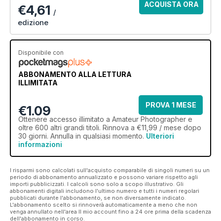
ACQUISTA ORA
€4,61
/
edizione
Disponibile con
ABBONAMENTO ALLA LETTURA
ILLIMITATA
PROVA 1 MESE
€1.09
Ottenere
accesso illimitato
a Amateur Photographer e
oltre 600 altri grandi titoli. Rinnova a €11,99 / mese dopo
30 giorni. Annulla in qualsiasi momento.
Ulteriori
informazioni
I risparmi sono calcolati sull'acquisto comparabile di singoli numeri su un
periodo di abbonamento annualizzato e possono variare rispetto agli
importi pubblicizzati. I calcoli sono solo a scopo illustrativo. Gli
abbonamenti digitali includono l'ultimo numero e tutti i numeri regolari
pubblicati durante l'abbonamento, se non diversamente indicato.
L'abbonamento scelto si rinnoverà automaticamente a meno che non
venga annullato nell'area Il mio account fino a 24 ore prima della scadenza
dell'abbonamento in corso.