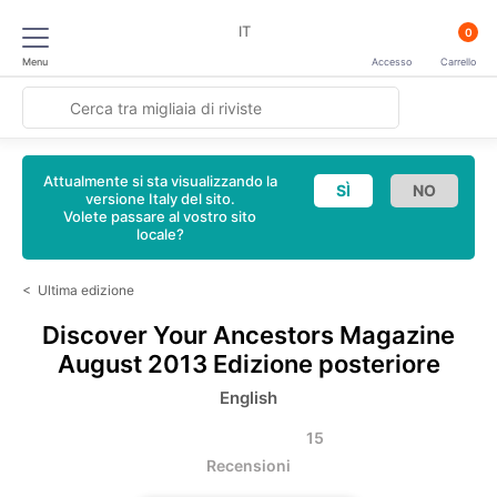
IT
0
Menu
Accesso
Carrello
Attualmente si sta visualizzando la
versione Italy del sito.
Volete passare al vostro sito
locale?
<
Ultima edizione
Discover Your Ancestors Magazine
August 2013 Edizione posteriore
English
15
Recensioni