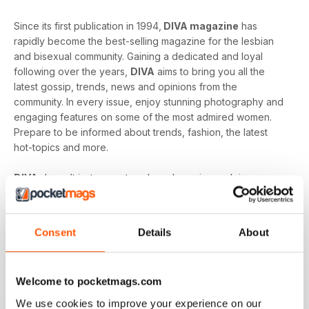
Since its first publication in 1994,
DIVA magazine
has
rapidly become the best-selling magazine for the lesbian
and bisexual community. Gaining a dedicated and loyal
following over the years,
DIVA
aims to bring you all the
latest gossip, trends, news and opinions from the
community. In every issue, enjoy stunning photography and
engaging features on some of the most admired women.
Prepare to be informed about trends, fashion, the latest
hot-topics and more.
DIVA
doesn’t just cover trends and gossip, each issue
tackles some of the biggest issues in popular culture. From
racism in the LGBT community to mental health and the
struggles facing young people in the queer community -
Consent
Details
About
DIVA
doesn’t shy away from the big issues. You’ll learn
something new in every single issue of
DIVA magazine
,
proving to you that it is the best-selling magazine for the
Welcome to pocketmags.com
lesbian and bisexual community.
We use cookies to improve your experience on our