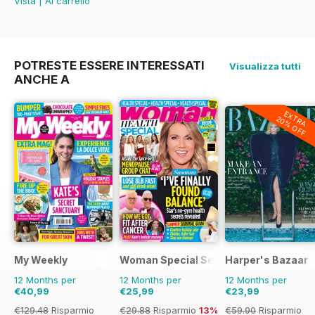
Vista
|
Al carrello
POTRESTE ESSERE INTERESSATI
Visualizza tutti
ANCHE A
EXTRA
20% OFF
My Weekly
Woman Special Series
Harper's Bazaar
12 Months per
12 Months per
12 Months per
€40,99
€25,99
€23,99
€129.48
Risparmio
€29.88
Risparmio
13%
€59.90
Risparmio