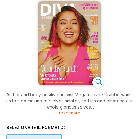
Author and body positive activist Megan Jayne Crabbe wants
us to stop making ourselves smaller, and instead embrace our
whole glorious selves.
read more
Ahead of the release of her second book, Megan chats
candidly with editor-in-chief Roxy Bourdillon about how she
finally let go of shame and learnt to show up as her most
SELEZIONARE IL FORMATO:
authentic self. With discussions about body hair, sexual
assault and queer joy, this conversation is a reminder that we