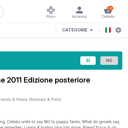
0
Plus+
Accesso
Carrello
CATEGORIE
e 2011 Edizione posteriore
Family & Home
(
Animals & Pets
)
ng; Celebs unite to say NO to puppy farms; What do growls say;
 remedies; Lumps & bumps plus lots more. Breed focus is on