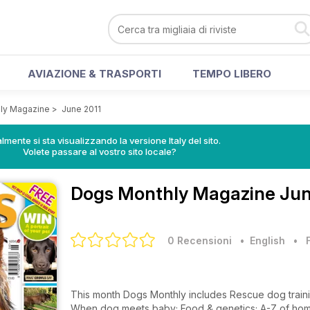
AVIAZIONE & TRASPORTI
TEMPO LIBERO
ly Magazine
>
June 2011
lmente si sta visualizzando la versione Italy del sito.
Volete passare al vostro sito locale?
Dogs Monthly Magazine
Jun
0 Recensioni
• English
•
This month Dogs Monthly includes Rescue dog traini
When dog meets baby; Food & genetics; A-Z of home