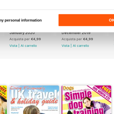
 my personal information
O
January 2020
December 2019
Acquista per
€4,99
Acquista per
€4,99
Vista
|
Al carrello
Vista
|
Al carrello