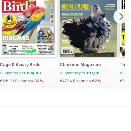
Cage & Aviary Birds
Chickens Magazine
The C
12 Months per
€84,99
12 Months per
€17,99
12 Mo
€126.99
Risparmio
33%
€47.94
Risparmio
62%
€77.8