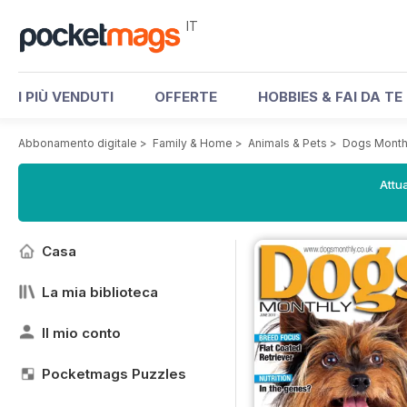
IT
I PIÙ VENDUTI
OFFERTE
HOBBIES & FAI DA TE
Abbonamento digitale
>
Family & Home
>
Animals & Pets
>
Dogs Month
Attua
Casa
La mia biblioteca
Il mio conto
Pocketmags Puzzles