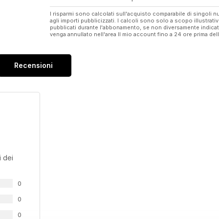
I risparmi sono calcolati sull'acquisto comparabile di singoli
agli importi pubblicizzati. I calcoli sono solo a scopo illustrati
pubblicati durante l'abbonamento, se non diversamente indic
venga annullato nell'area Il mio account fino a 24 ore prima d
Recensioni
 dei
0
0
0