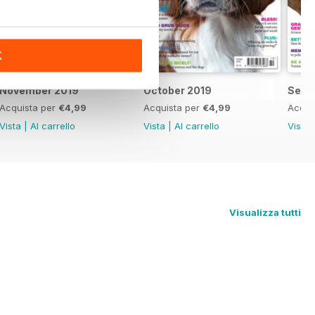
K
November 2019
October 2019
Sept
Acquista per
€4,99
Acquista per
€4,99
Acqui
Vista
|
Al carrello
Vista
|
Al carrello
Vista
Visualizza tutti