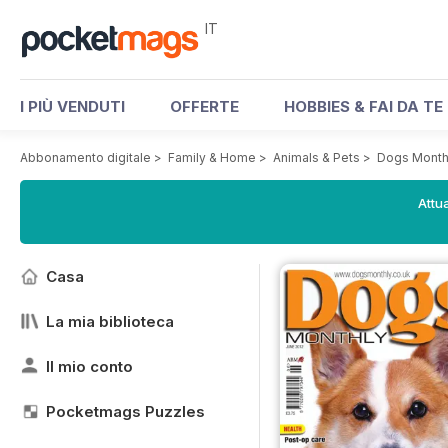
IT
I PIÙ VENDUTI
OFFERTE
HOBBIES & FAI DA TE
Abbonamento digitale
>
Family & Home
>
Animals & Pets
>
Dogs Month
Attua
Casa
La mia biblioteca
Il mio conto
Pocketmags Puzzles