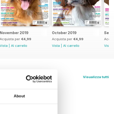
November 2019
October 2019
Sept
Acquista per
€4,99
Acquista per
€4,99
Acqui
Vista
|
Al carrello
Vista
|
Al carrello
Vista
Visualizza tutti
About