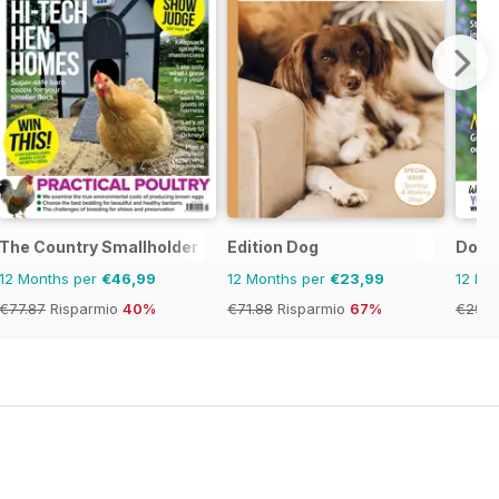
The Country Smallholder
Edition Dog
Dog F
12 Months per
€46,99
12 Months per
€23,99
12 Mo
€77.87
Risparmio
40%
€71.88
Risparmio
67%
€29.9