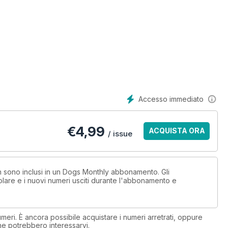
Accesso immediato
€
4,99
ACQUISTA ORA
/ issue
on sono inclusi in un Dogs Monthly abbonamento. Gli
lare e i nuovi numeri usciti durante l'abbonamento e
eri. È ancora possibile acquistare i numeri arretrati, oppure
 che potrebbero interessarvi.