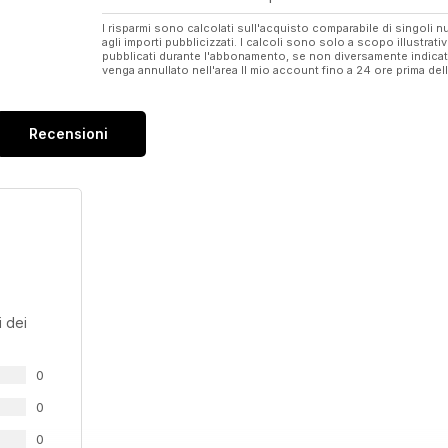
I risparmi sono calcolati sull'acquisto comparabile di singoli
agli importi pubblicizzati. I calcoli sono solo a scopo illustrati
pubblicati durante l'abbonamento, se non diversamente indic
venga annullato nell'area Il mio account fino a 24 ore prima d
Recensioni
 dei
0
0
0