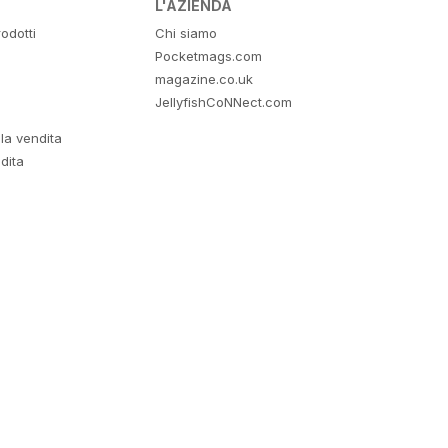
L'AZIENDA
odotti
Chi siamo
Pocketmags.com
magazine.co.uk
JellyfishCoNNect.com
lla vendita
dita