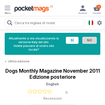
IT
0
Menu
Accesso
Carrello
Attualmente si sta visualizzando la
versione Italy del sito.
Volete passare al vostro sito
locale?
<
Ultima edizione
Dogs Monthly Magazine
November 2011
Edizione posteriore
English
0
Recensioni