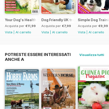
Your Dog's Health Care
Dog Friendly UK travel & holiday
Simple Dog Train
Acquista per
€11,99
Acquista per
€7,99
Acquista per
€9,99
Vista
|
Al carrello
Vista
|
Al carrello
Vista
|
Al carrello
POTRESTE ESSERE INTERESSATI
Visualizza tutti
ANCHE A