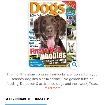
This month's issue contains: Fireworks & phobias. Turn your
scaredy dog into a calm canine; Five golden rules on
feeding; Detection & assistance dogs and their work; Teach
read more
your dog to dance; Health & Welfare on giving pills, teeth
cleaning, first aid for lameness all about specialist vets; Real
life solutions to overcoming aggression and lots more
SELEZIONARE IL FORMATO: