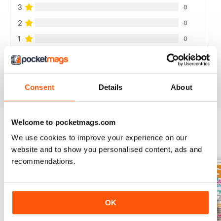
3
0
2
0
1
0
VISUALIZZA LE RECENSIONI
Consent
Details
About
Welcome to pocketmags.com
We use cookies to improve your experience on our
EDIZIONI INDIETRO
Visualizza tutti
website and to show you personalised content, ads and
recommendations.
OK