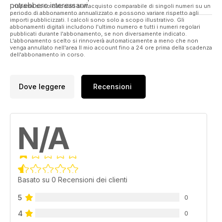
potrebbero interessarvi.
I risparmi sono calcolati sull'acquisto comparabile di singoli numeri su un
periodo di abbonamento annualizzato e possono variare rispetto agli
importi pubblicizzati. I calcoli sono solo a scopo illustrativo. Gli
abbonamenti digitali includono l'ultimo numero e tutti i numeri regolari
pubblicati durante l'abbonamento, se non diversamente indicato.
L'abbonamento scelto si rinnoverà automaticamente a meno che non
venga annullato nell'area Il mio account fino a 24 ore prima della scadenza
dell'abbonamento in corso.
Dove leggere
Recensioni
N/A
Basato su 0 Recensioni dei clienti
5
0
4
0