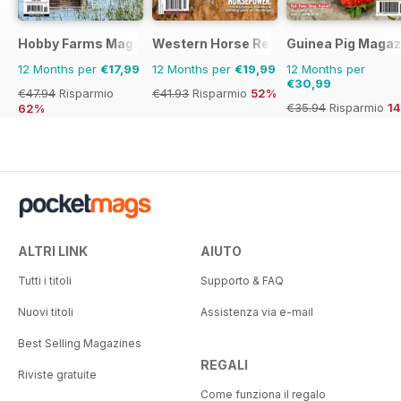
Hobby Farms Magazine
Western Horse Review
Guinea Pig Magaz
12 Months per
€17,99
12 Months per
€19,99
12 Months per
€30,99
€47.94
Risparmio
€41.93
Risparmio
52%
€35.94
Risparmio
1
62%
ALTRI LINK
AIUTO
Tutti i titoli
Supporto & FAQ
Nuovi titoli
Assistenza via e-mail
Best Selling Magazines
REGALI
Riviste gratuite
Come funziona il regalo