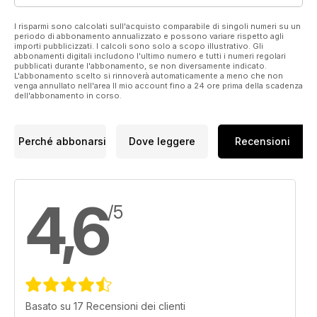
68 Formula SAE Italy 2022
I risparmi sono calcolati sull'acquisto comparabile di singoli numeri su un
periodo di abbonamento annualizzato e possono variare rispetto agli
Eventi
importi pubblicizzati. I calcoli sono solo a scopo illustrativo. Gli
74 Time Attack Italia | 4ª Tappa - Monza
abbonamenti digitali includono l'ultimo numero e tutti i numeri regolari
pubblicati durante l'abbonamento, se non diversamente indicato.
78 C. I. Autostoriche | Misano
L'abbonamento scelto si rinnoverà automaticamente a meno che non
80 Time Attack Sicilia | 4° Round
venga annullato nell'area Il mio account fino a 24 ore prima della scadenza
dell'abbonamento in corso.
NEWSAUTO
Stock Test
86 Cupra Born e-boost 170 kW
Perché abbonarsi
Dove leggere
Recensioni
News
92 Alfa Romeo Tonale 160 CV
4,6
/5
GARAGE
Tecnica
98 Rendimento meccanico di un 4 tempi
102 Firefly 1.5 T4 Hybrid
Posta
Basato su 17 Recensioni dei clienti
104 Filo diretto Andreani