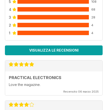
5
108
4
68
3
28
2
4
1
4
VISUALIZZA LE RECENSIONI
PRACTICAL ELECTRONICS
Love the magazine.
Recensito 06 marzo 2025