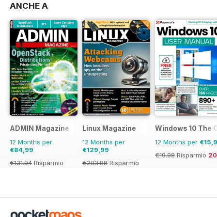
ANCHE A
ADMIN Magazine
Linux Magazine
Windows 10 The 
12 Months per
12 Months per
12 Months per
€15,
€84,99
€129,99
€19.98
Risparmio
2
€131.94
Risparmio
€203.88
Risparmio
36%
36%