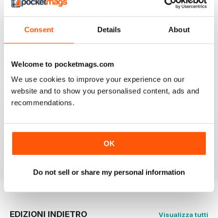
Recensito 08 gennaio 2021
Consent
Details
About
EVERYDAY PRACTICAL ELECTRONICS
Welcome to pocketmags.com
Please provide more details of where to obtain
'Special to Type' components & enclosures/cases
We use cookies to improve your experience on our
please.
website and to show you personalised content, ads and
Ideally encourage a component supplier to provide
recommendations.
either full kit of parts or at least a partial kit containing
the difficult to source parts i.e. programmed
uProcessors, specialist SMD IC's, Cases/Enclosures
etc
OK
Recensito 28 dicembre 2020
Do not sell or share my personal information
EDIZIONI INDIETRO
Visualizza tutti