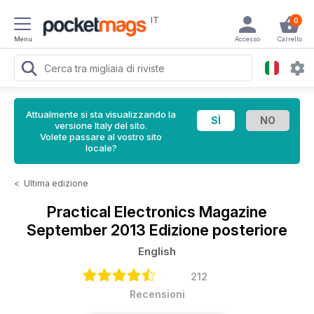
IT
0
Menu
Accesso
Carrello
Attualmente si sta visualizzando la
versione Italy del sito.
Volete passare al vostro sito
locale?
<
Ultima edizione
Practical Electronics Magazine
September 2013 Edizione posteriore
English
212
Recensioni