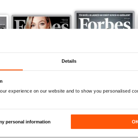
z Holivudu
s: vai kopdarbam ir nākotne
odeli
ALŪTA
Details
m
our experience on our website and to show you personalised co
Forbes Latvija 79
Forbes Latvija 78
ēki Honkongā
Acquista per
€3,49
Acquista per
€3,49
Vista
|
Al carrello
Vista
|
Al carrello
 my personal information
O