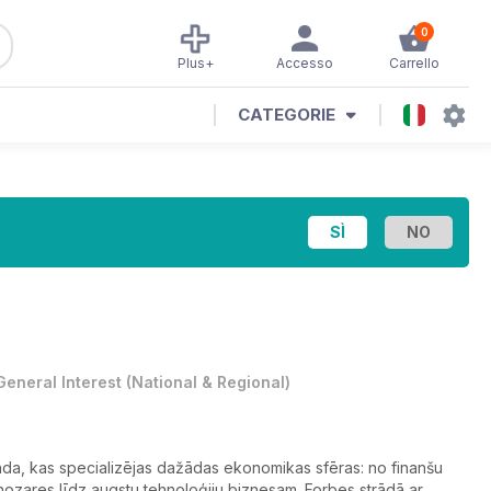
0
Plus+
Accesso
Carrello
CATEGORIE
General Interest
(
National & Regional
)
nda, kas specializējas dažādas ekonomikas sfēras: no finanšu
 nozares līdz augstu tehnoloģiju biznesam. Forbes strādā ar