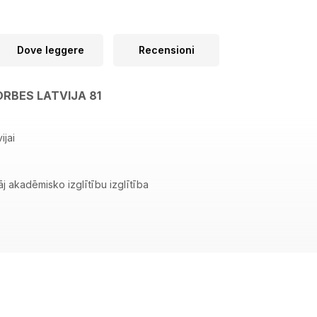
Dove leggere
Recensioni
ORBES LATVIJA 81
ijai
zstāj akadēmisko izglītību izglītība
saulē, kur visas valstis atkal var kļūt varenas!
JA STĀSTS
etinga guru