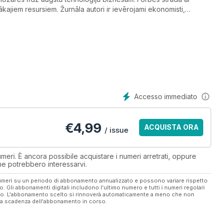
kajiem resursiem. Žurnāla autori ir ievērojami ekonomisti,
es.lv
Accesso immediato
€
4,99
ACQUISTA ORA
/ issue
eri. È ancora possibile acquistare i numeri arretrati, oppure
 che potrebbero interessarvi.
 numeri su un periodo di abbonamento annualizzato e possono variare rispetto
vo. Gli abbonamenti digitali includono l'ultimo numero e tutti i numeri regolari
ato. L'abbonamento scelto si rinnoverà automaticamente a meno che non
ella scadenza dell'abbonamento in corso.