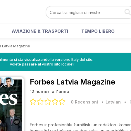
AVIAZIONE & TRASPORTI
TEMPO LIBERO
s Latvia Magazine
lmente si sta visualizzando la versione Italy del sito.
Volete passare al vostro sito locale?
Forbes Latvia Magazine
12 numeri all'anno
0 Recensioni
• Latvian
•
Forbes ir profesionālu žurnālistu un redaktoru koma
tirgiem līdz ražošanai, no degvielas un enerģētikas