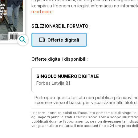
kompāniju līderiem un iegūst informāciju no informētā
read more
politikas analītiķi un vēsturnieki. Help 24H info@forb
SELEZIONARE IL FORMATO:
Offerte digitali
Offerte digitali disponibili:
SINGOLO NUMERO DIGITALE
Forbes Latvija 81
Purtroppo questa testata non pubblica più nuovi num
scorrere verso il basso per visualizzare altri titoli
I risparmi sono calcolati sull'acquisto comparabile di singoli
agli importi pubblicizzati. I calcoli sono solo a scopo illustrati
pubblicati durante l'abbonamento, se non diversamente indic
venga annullato nell'area Il mio account fino a 24 ore prima d