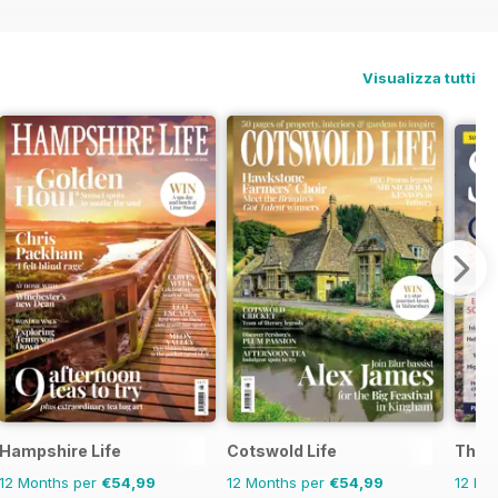
Visualizza tutti
Hampshire Life
Cotswold Life
The 
12 Months per
€54,99
12 Months per
€54,99
12 Mo