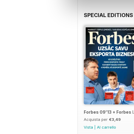
TEHNOLOĢIJAS
50 | Datu kari
SPECIAL EDITIONS
NAUDA
54 | Investīcijas bērnu l
NUMURA TĒMA
60 | Fantastiskā pasaul
66 | Viļņa virsotnē
70 | Vēl viena sadzīves
74 | Dzelžainās ambīcijas
GRĀMATA
78 | Neizniekojiet naudu
STILS
86 | Pasaules tautu dz
Forbes 09'13 + Forbes L
88 | Domas par Vērtībām
Acquista per
€3,49
Vista
|
Al carrello