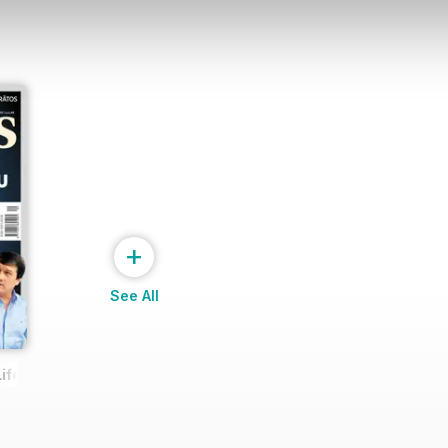
abā
e bez interneta
 iekārta – uzpildes stacija
+
See All
iesmas un dejas
ife