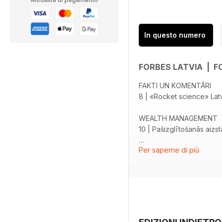
In questo numero
FORBES LATVIA | F
FAKTI UN KOMENTĀRI
8 | «Rocket science» Latv
WEALTH MANAGEMENT
10 | Pašizglītošanās ai
Per saperne di più
VIEDOKLIS
14 | Esiet sveicināti pa
PIEREDZĒJUŠA UZŅĒMĒ
18 | Spilgtais auto mārk
IR DATI