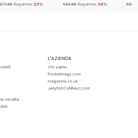
€71.88
Risparmio
23%
€83.88
Risparmio
34%
€59.8
L'AZIENDA
odotti
Chi siamo
Pocketmags.com
magazine.co.uk
JellyfishCoNNect.com
lla vendita
dita