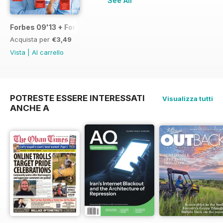
See All
Forbes 09'13 + Forbes Life
Acquista per
€3,49
Vista
|
Al carrello
POTRESTE ESSERE INTERESSATI
Visualizza tutti
ANCHE A