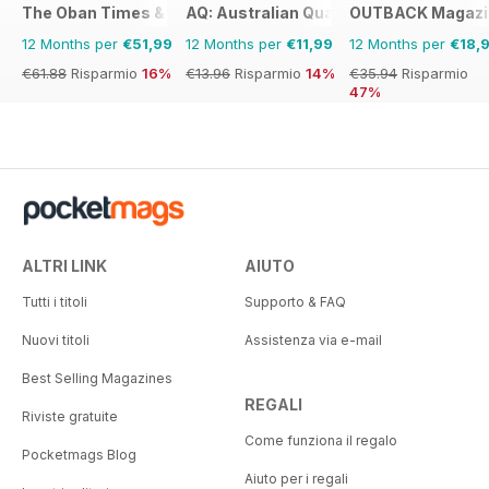
The Oban Times & Lochaber Times
AQ: Australian Quarterly
OUTBACK Magazi
12 Months per
€51,99
12 Months per
€11,99
12 Months per
€18,
€61.88
Risparmio
16%
€13.96
Risparmio
14%
€35.94
Risparmio
47%
ALTRI LINK
AIUTO
Tutti i titoli
Supporto & FAQ
Nuovi titoli
Assistenza via e-mail
Best Selling Magazines
REGALI
Riviste gratuite
Come funziona il regalo
Pocketmags Blog
Aiuto per i regali