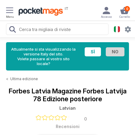
IT
0
Menu
Accesso
Carrello
Attualmente si sta visualizzando la
versione Italy del sito.
Volete passare al vostro sito
locale?
<
Ultima edizione
Forbes Latvia Magazine
Forbes Latvija
78 Edizione posteriore
Latvian
0
Recensioni