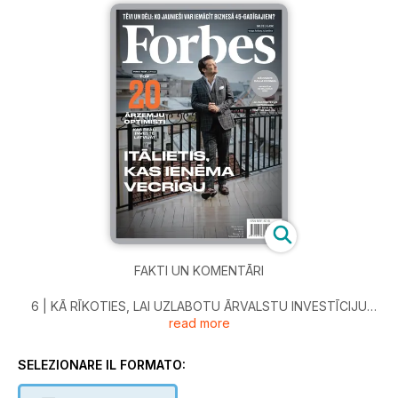
FAKTI UN KOMENTĀRI
6 | KĀ RĪKOTIES, LAI UZLABOTU ĀRVALSTU INVESTĪCIJU
read more
PIESAISTI LATVIJĀ?
8 | KRIEVIJAS SMALKĀ MĀKSLA SODĪT
SELEZIONARE IL FORMATO:
10 | ŠAURAIS IESPĒJU LOGS