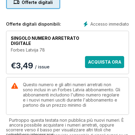
Offerte digitali
12 | KARSTAS AMBĪCIJAS, KAS DEDZINA SPĀNIJU
14 | NEZINĀMIE Y VIENĀDOJUMOS MENEDŽERIEM
Accesso immediato
Offerte digitali disponibili:
LĪDERI
SINGOLO NUMERO ARRETRATO
DIGITALE
16 | «VENTURE» PIEDZĪVOJUMS AR SKATU UZ DOMA
Forbes Latvija 78
BAZNĪCU
ACQUISTA ORA
€
3,49
FORBES @100
/ issue
20 | IDEJAS UN MĀCĪBAS. 1OO LIELISKĀKIE BIZNESA PRĀTI
Questo numero e gli altri numeri arretrati non
32 | 1968. GADA 1. JŪLIJS. HJŪSTONA, MĒS ESAM ATPAKAĻ
sono inclusi in un Forbes Latvia abbonamento. Gli
abbonamenti includono l'ultimo numero regolare
e i nuovi numeri usciti durante l'abbonamento e
UZŅĒMĒJI
partono da un prezzo minimo di
36 | GARŠAS LIETA
Purtroppo questa testata non pubblica più nuovi numeri. È
ancora possibile acquistare i numeri arretrati, oppure
42 | TĀ MĒS STRĀDĀJAM
scorrere verso il basso per visualizzare altri titoli che
potrebbero interessarvi.