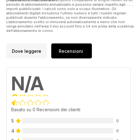
I risparmi sono calcolati sull'acquisto comparabile di singoli numeri su un
LATVIJA / ĀZIJA
periodo di abbonamento annualizzato e possono variare rispetto agli
importi pubblicizzati. I calcoli sono solo a scopo illustrativo. Gli
abbonamenti digitali includono l'ultimo numero e tutti i numeri regolari
48 | KRITISKĀ DOMĀŠANA
pubblicati durante l'abbonamento, se non diversamente indicato.
L'abbonamento scelto si rinnoverà automaticamente a meno che non
venga annullato nell'area Il mio account fino a 24 ore prima della scadenza
52 | TAIVĀNA LIDO UZ DIENVIDIEM
dell'abbonamento in corso.
TEHNOLOĢIJAS
Dove leggere
Recensioni
57 | INTERAKTĪVĀ MODE
60 | GLABĀŠANAS MĀNIJA
N/A
NAUDA
62 | INVESTĪCIJAS VECĀKAJĀ PAAUDZĒ
NUMURA TĒMA
Basato su 0 Recensioni dei clienti
66 | 20 DROSMĪGI UZŅĒMUMI
5
0
70 | TOP 20
4
0