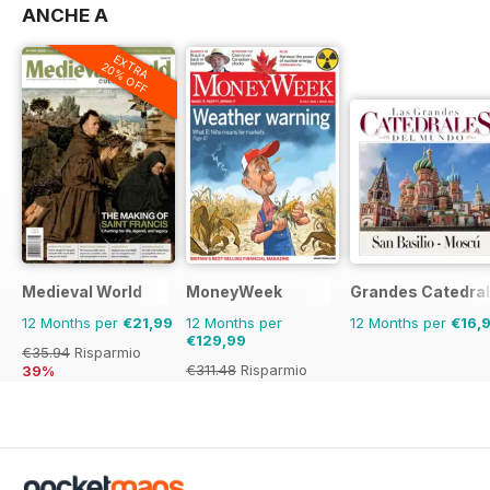
ANCHE A
EXTRA
20% OFF
Medieval World
MoneyWeek
Grandes Catedral
12 Months per
€21,99
12 Months per
12 Months per
€16,
€129,99
€35.94
Risparmio
€311.48
Risparmio
39%
58%