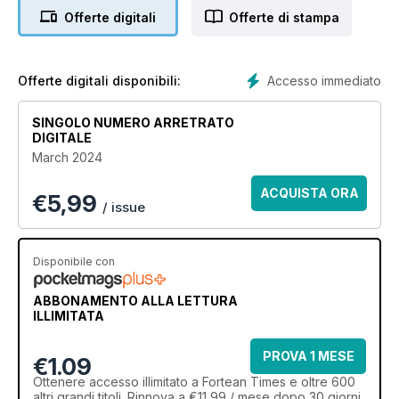
sightings • Ancient wonders and future science • Expert
Offerte digitali
Offerte di stampa
columnists on everything from cryptozoology to conspiracy
theory • Open-minded, well informed and maintaining a
healthy sense of humour, Fortean Times is the only place to
go for a sensible look at our mad planet – it will change the
Accesso immediato
Offerte digitali disponibili:
way you see the world.
SINGOLO NUMERO ARRETRATO
DIGITALE
March 2024
ACQUISTA ORA
€
5,99
/ issue
Disponibile con
ABBONAMENTO ALLA LETTURA
ILLIMITATA
PROVA 1 MESE
€1.09
Ottenere
accesso illimitato
a Fortean Times e oltre 600
altri grandi titoli. Rinnova a €11,99 / mese dopo 30 giorni.