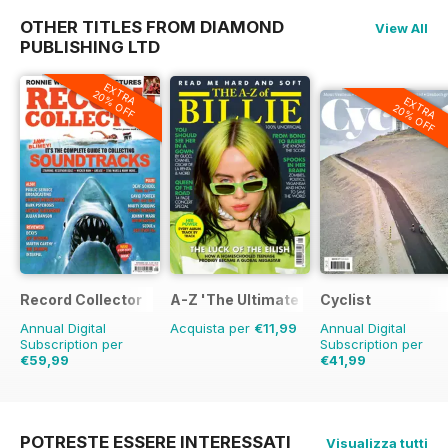
OTHER TITLES FROM DIAMOND
View All
PUBLISHING LTD
EXTRA
20% OFF
EXTRA
20% OFF
Record Collector
A-Z 'The Ultimate Fan Encyclopedia'
Cyclist
Annual Digital
Acquista per
€11,99
Annual Digital
Subscription per
Subscription per
€59,99
€41,99
€103.87
Risparmio
€90.87
Risparmio
42%
54%
POTRESTE ESSERE INTERESSATI
Visualizza tutti