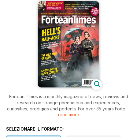
Fortean Times is a monthly magazine of news, reviews and
research on strange phenomena and experiences,
curiosities, prodigies and portents. For over 35 years Fortean
read more
Times has been chronicling the stranger side of life,
delivering a heady mix of weird world news, up-to-date
reports and features on every aspect of the unexplained.
SELEZIONARE IL FORMATO:
Every issue brings you: • Myths, monsters, ghosts and UFO