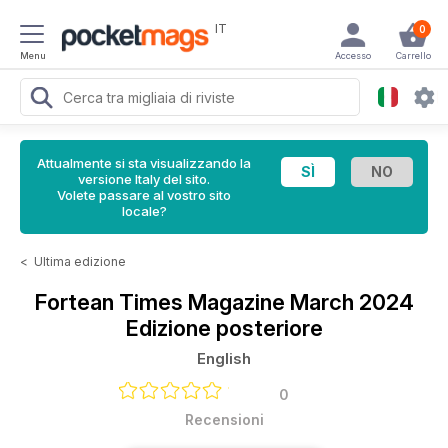
IT
0
Menu
Accesso
Carrello
Attualmente si sta visualizzando la
versione Italy del sito.
Volete passare al vostro sito
locale?
<
Ultima edizione
Fortean Times Magazine
March 2024
Edizione posteriore
English
0
Recensioni