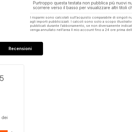
Purtroppo questa testata non pubblica più nuovi num
scorrere verso il basso per visualizzare altri titoli
I risparmi sono calcolati sull'acquisto comparabile di singoli
agli importi pubblicizzati. I calcoli sono solo a scopo illustrati
pubblicati durante l'abbonamento, se non diversamente indic
venga annullato nell'area Il mio account fino a 24 ore prima d
Recensioni
/5
 dei