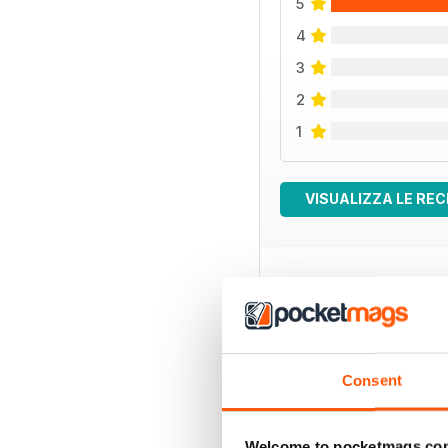
5
4
3
2
1
VISUALIZZA LE REC
EDIZIONI INDIETRO
Consent
Welcome to pocketmags.co