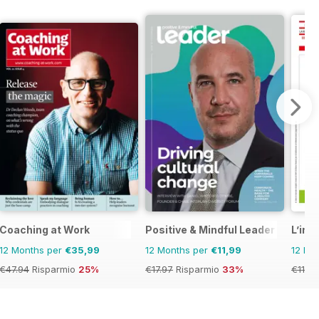
Coaching at Work
Positive & Mindful Leader
L’ind
12 Months per
€35,99
12 Months per
€11,99
12 Mo
€47.94
Risparmio
25%
€17.97
Risparmio
33%
€11.90