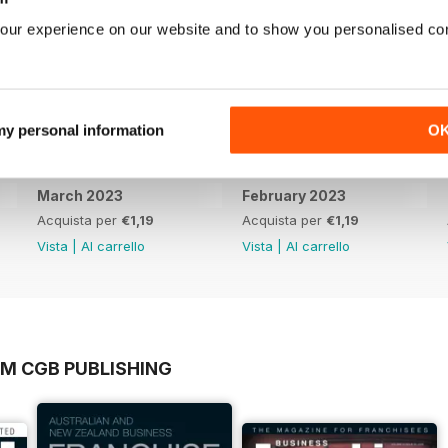
our experience on our website and to show you personalised co
 my personal information
O
March 2023
February 2023
Acquista per
€1,19
Acquista per
€1,19
Vista
|
Al carrello
Vista
|
Al carrello
OM CGB PUBLISHING