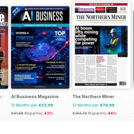
stralia&NZ
AI Business Magazine
The Northern Miner
12 Months per
€23,99
12 Months per
€79,99
€41.88
Risparmio
43%
€143.76
Risparmio
44%