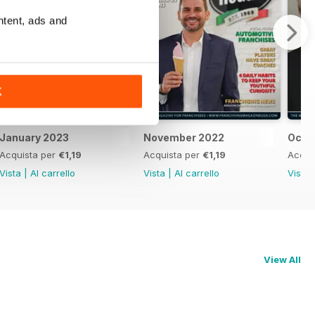
ntent, ads and
K
January 2023
November 2022
Octo
Acquista per
€1,19
Acquista per
€1,19
Acqui
Vista
|
Al carrello
Vista
|
Al carrello
Vista
View All