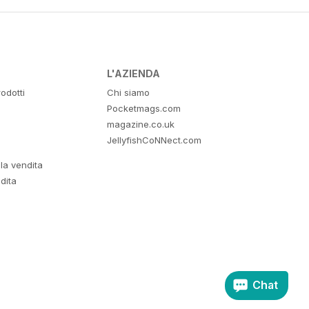
L'AZIENDA
odotti
Chi siamo
Pocketmags.com
magazine.co.uk
JellyfishCoNNect.com
lla vendita
dita
Chat