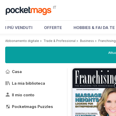
IT
I PIÙ VENDUTI
OFFERTE
HOBBIES & FAI DA TE
Abbonamento digitale
>
Trade & Professional
>
Business
>
Franchisin
Attua
Casa
La mia biblioteca
Il mio conto
Pocketmags Puzzles