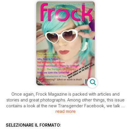
Once again, Frock Magazine is packed with articles and
stories and great photographs. Among other things, this issue
contains a look at the new Transgender Facebook, we talk to
read more
the world's most famous TG model, Elle Schneider (well, for
this week anyway), Tina Thompson transforms before your
very eyes and funny girl, Traci Taboo tells us about her trans
SELEZIONARE IL FORMATO:
life in Canada. Our big feature in this issue has Popcox (on