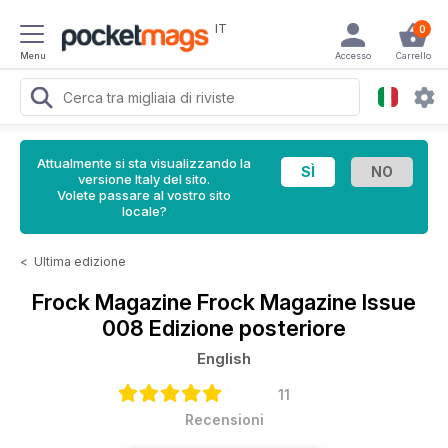
IT
0
Menu
Accesso
Carrello
Attualmente si sta visualizzando la
versione Italy del sito.
Volete passare al vostro sito
locale?
<
Ultima edizione
Frock Magazine
Frock Magazine Issue
008 Edizione posteriore
English
11
Recensioni