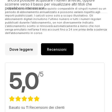
ancora possibile acquistare i numeri arretrati, oppure
scorrere verso il basso per visualizzare altri titoli che
potrebbero interessarvi.
I risparmi sono calcolati sull'acquisto comparabile di singoli numeri su un
periodo di abbonamento annualizzato e possono variare rispetto agli
importi pubblicizzati. I calcoli sono solo a scopo illustrativo. Gli
abbonamenti digitali includono l'ultimo numero e tutti i numeri regolari
pubblicati durante l'abbonamento, se non diversamente indicato.
L'abbonamento scelto si rinnoverà automaticamente a meno che non
venga annullato nell'area Il mio account fino a 24 ore prima della scadenza
dell'abbonamento in corso.
Dove leggere
Recensioni
5,0
/5
Basato su 11 Recensioni dei clienti