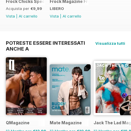
Frock Chicks Special Issue
Frock Magazine Free Sample Issue
Acquista per
€9,99
LIBERO
Vista
|
Al carrello
Vista
|
Al carrello
POTRESTE ESSERE INTERESSATI
Visualizza tutti
ANCHE A
QMagazine
Mate Magazine
Jack The Lad Mag