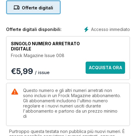
the cover) telling us about The Theatre of Drag. Throw in all
Offerte digitali
the usual departments and a few unusual ones and you've
got issue eight of Frock Magazine!
Accesso immediato
Offerte digitali disponibili:
SINGOLO NUMERO ARRETRATO
DIGITALE
Frock Magazine Issue 008
ACQUISTA ORA
€
5,99
/ issue
Questo numero e gli altri numeri arretrati non
sono inclusi in un Frock Magazine abbonamento.
Gli abbonamenti includono l'ultimo numero
regolare e i nuovi numeri usciti durante
l'abbonamento e partono da un prezzo minimo
di
Purtroppo questa testata non pubblica più nuovi numeri. È