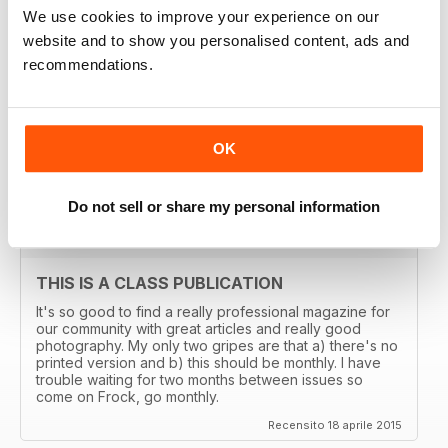
We use cookies to improve your experience on our
website and to show you personalised content, ads and
recommendations.
THE TRANSGENDER VOGUE
Trans mags come and go. I've seen em all but this one
has been around for years and is consistently good.
It's got my vote.
OK
Recensito 06 giugno 2015
Do not sell or share my personal information
THIS IS A CLASS PUBLICATION
It's so good to find a really professional magazine for
our community with great articles and really good
photography. My only two gripes are that a) there's no
printed version and b) this should be monthly. I have
trouble waiting for two months between issues so
come on Frock, go monthly.
Recensito 18 aprile 2015