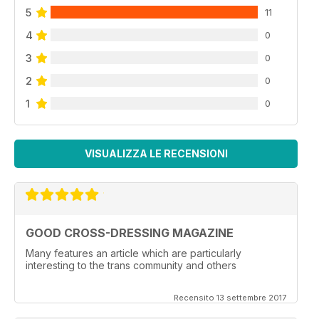
5
11
4
0
3
0
2
0
1
0
VISUALIZZA LE RECENSIONI
GOOD CROSS-DRESSING MAGAZINE
Many features an article which are particularly
interesting to the trans community and others
Recensito 13 settembre 2017