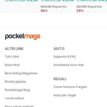
12 Months per
€12,99
12 Months per
€10,99
12 Months per
€19,
€23.96
Risparmio
€27.96
Risparmio
54%
29%
ALTRI LINK
AIUTO
Tutti i titoli
Supporto & FAQ
Nuovi titoli
Assistenza via e-mail
Best Selling Magazines
REGALI
Riviste gratuite
Come funziona il regalo
Pocketmags Blog
Aiuto per i regali
I nostri editori
Plus+ per le aziende