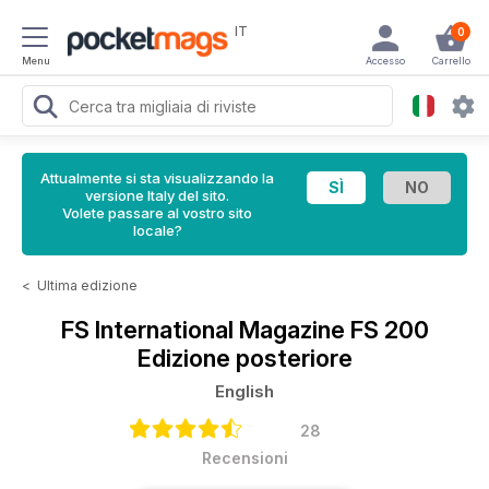
IT
0
Menu
Accesso
Carrello
Attualmente si sta visualizzando la
versione Italy del sito.
Volete passare al vostro sito
locale?
<
Ultima edizione
FS International Magazine
FS 200
Edizione posteriore
English
28
Recensioni