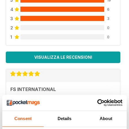
5
19
4
6
3
3
2
0
1
0
VISUALIZZA LE RECENSIONI
FS INTERNATIONAL
I am proud to be a member of the Undetectables
Recensito 12 giugno 2020
Consent
Details
About