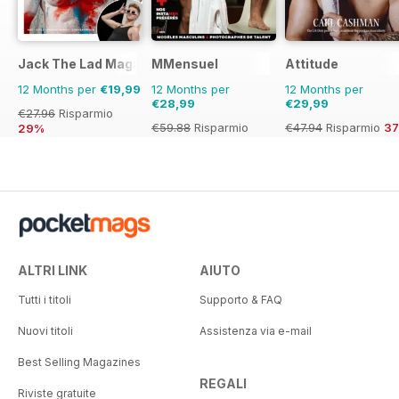
Jack The Lad Magazine
MMensuel
Attitude
12 Months per
€19,99
12 Months per
12 Months per
€28,99
€29,99
€27.96
Risparmio
€59.88
Risparmio
€47.94
Risparmio
3
29%
52%
ALTRI LINK
AIUTO
Tutti i titoli
Supporto & FAQ
Nuovi titoli
Assistenza via e-mail
Best Selling Magazines
REGALI
Riviste gratuite