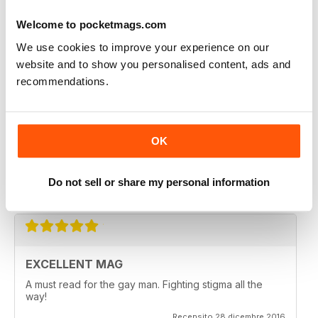
HIGHLY INFORMATIVE
Welcome to pocketmags.com
Very entertaining
We use cookies to improve your experience on our
website and to show you personalised content, ads and
Recensito 24 luglio 2019
recommendations.
EXCELLENT READ
OK
Lots of information about sexual health very useful
Do not sell or share my personal information
Recensito 13 settembre 2017
EXCELLENT MAG
A must read for the gay man. Fighting stigma all the
way!
Recensito 28 dicembre 2016