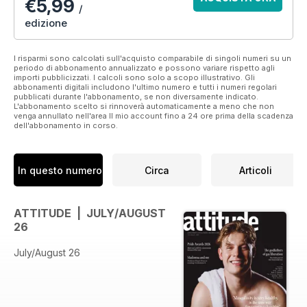
€5,99
/
edizione
I risparmi sono calcolati sull'acquisto comparabile di singoli numeri su un
periodo di abbonamento annualizzato e possono variare rispetto agli
importi pubblicizzati. I calcoli sono solo a scopo illustrativo. Gli
abbonamenti digitali includono l'ultimo numero e tutti i numeri regolari
pubblicati durante l'abbonamento, se non diversamente indicato.
L'abbonamento scelto si rinnoverà automaticamente a meno che non
venga annullato nell'area Il mio account fino a 24 ore prima della scadenza
dell'abbonamento in corso.
In questo numero
Circa
Articoli
ATTITUDE | JULY/AUGUST
26
July/August 26