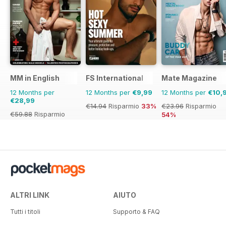
MM in English
FS International
Mate Magazine
12 Months per
12 Months per
€9,99
12 Months per
€10,
€28,99
€14.94
Risparmio
33%
€23.96
Risparmio
€59.88
Risparmio
54%
52%
ALTRI LINK
AIUTO
Tutti i titoli
Supporto & FAQ