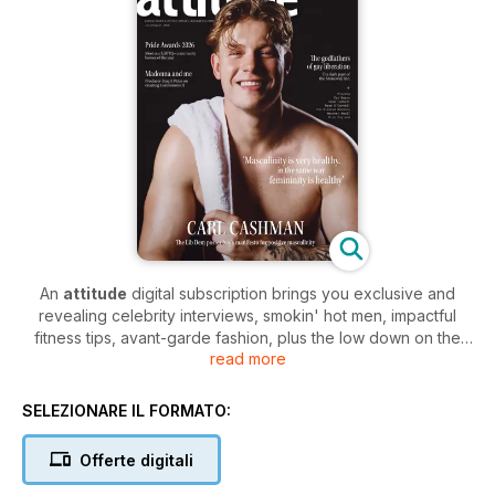
An
attitude
digital subscription brings you exclusive and
revealing celebrity interviews, smokin' hot men, impactful
fitness tips, avant-garde fashion, plus the low down on the
read more
most desirable travel destinations across the globe. Priding
itself on delivering you essential news on the serious issues
affecting LGBT+ people worldwide, put simply,
attitude
is the
SELEZIONARE IL FORMATO:
definitive gay magazine!
Offerte digitali
Join the thousands of readers with a bi-monthly attitude
digital magazine subscription today - it's the definitive