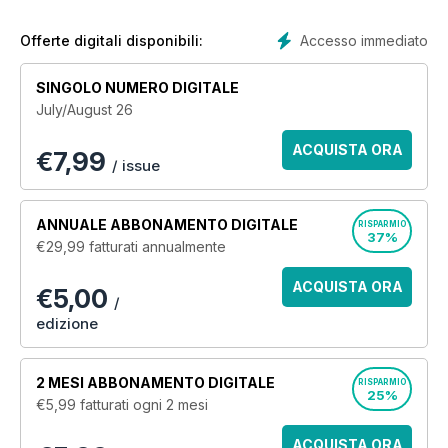
gay magazine. Subscribe today!
Accesso immediato
Offerte digitali disponibili:
SINGOLO NUMERO DIGITALE
July/August 26
ACQUISTA ORA
€
7,99
/ issue
ANNUALE
ABBONAMENTO DIGITALE
RISPARMIO
37%
€29,99
fatturati annualmente
ACQUISTA ORA
€5,00
/
edizione
2 MESI
ABBONAMENTO DIGITALE
RISPARMIO
25%
€5,99
fatturati ogni 2 mesi
ACQUISTA ORA