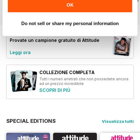
Acquista per
€7,99
Acquista per
€7,99
Acquista per
€5,99
OK
Vista
|
Al carrello
Vista
|
Al carrello
Vista
|
Al carrello
Do not sell or share my personal information
Provate un
campione gratuito
di Attitude
Leggi ora
COLLEZIONE COMPLETA
Tutti i numeri arretrati che non possedete ancora
ad un prezzo incredibile
SCOPRI DI PIÙ
SPECIAL EDITIONS
Visualizza tutti