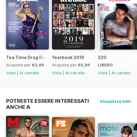
Tea Time Drag Race UK Digital Special
Yearbook 2019
320
Acquista per
€2,49
Acquista per
€5,99
LIBERO
Vista
|
Al carrello
Vista
|
Al carrello
Vista
|
Al carrello
POTRESTE ESSERE INTERESSATI
Visualizza tutti
ANCHE A