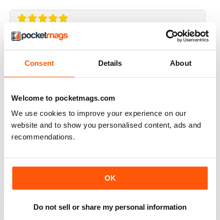
THOROUGHLY GOOD READ
Great magazine for the Republic of Ireland
Consent
Details
About
Recensito 20 luglio 2019
Welcome to pocketmags.com
We use cookies to improve your experience on our
website and to show you personalised content, ads and
BEST OF GCN OFFERS!
recommendations.
It's a good magazine for the LGBT community!
Recensito 20 settembre 2017
OK
Do not sell or share my personal information
HIGHLY INTERESTING