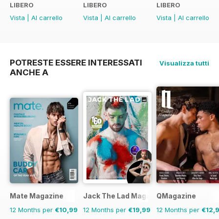
LIBERO
LIBERO
LIBERO
Vista
|
Al carrello
Vista
|
Al carrello
Vista
|
Al carrello
POTRESTE ESSERE INTERESSATI
Visualizza tutti
ANCHE A
Mate Magazine
Jack The Lad Magazine
QMagazine
12 Months per
€10,99
12 Months per
€19,99
12 Months per
€12,