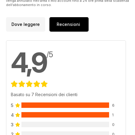
venga annullato nell'area Il mio account fino a 24 ore prima della scadenza
dell'abbonamento in corso.
Dove leggere
Recensioni
4,9
/5
Basato su 7 Recensioni dei clienti
5
6
4
1
3
0
2
0