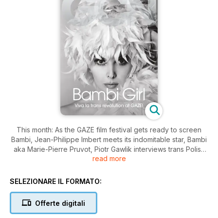
This month: As the GAZE film festival gets ready to screen
Bambi, Jean-Philippe Imbert meets its indomitable star, Bambi
aka Marie-Pierre Pruvot, Piotr Gawlik interviews trans Polish
read more
activist Ewa Holuszko, Ciara Mc Grattan discusses Wonder
Woman, a film chronicling the evolution of female
empowerment as seen through the pages of Wonder
SELEZIONARE IL FORMATO:
Woman, and we chat to the new Mr Gay Ireland. Also, we’ve
got a round-up of the regional Prides, reviews, opinions,
Offerte digitali
relationship advice, community and scene listings and much
more!