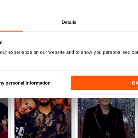
Very detailed reviews of venues in Ireland
Details
m
our experience on our website and to show you personalised co
 my personal information
O