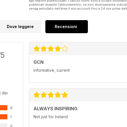
agli importi pubblicizzati. I calcoli sono solo a scopo illustrati
pubblicati durante l'abbonamento, se non diversamente indic
venga annullato nell'area Il mio account fino a 24 ore prima d
Dove leggere
Recensioni
/5
GCN
informative, current
 dei
6
ALWAYS INSPIRING
Not just for Ireland
1
0