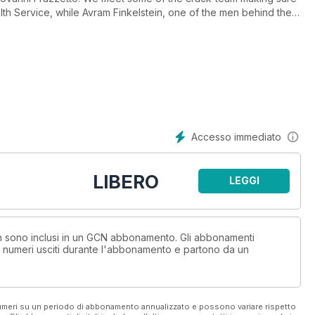
lth Service, while Avram Finkelstein, one of the men behind the
AIDS activism with ACT UP’s Will St Leger. Anna Mac Carthy Adams
-sex parents currently face, despite the passing of the marriage
he man behind the return of Silver Stars, a moving musical about
f the 1980s.
Accesso immediato
LIBERO
LEGGI
non sono inclusi in un GCN abbonamento. Gli abbonamenti
i numeri usciti durante l'abbonamento e partono da un
 numeri su un periodo di abbonamento annualizzato e possono variare rispetto