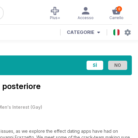
0
Plus+
Accesso
Carrello
CATEGORIE
 posteriore
Men's Interest
(
Gay
)
 issues, as we explore the effect dating apps have had on
 Giovanni Frazzetto. We meet some of the crack-team making sure