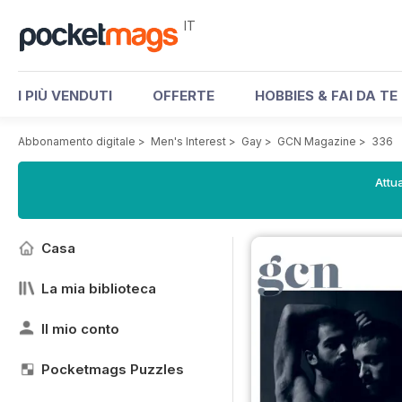
IT
I PIÙ VENDUTI
OFFERTE
HOBBIES & FAI DA TE
Abbonamento digitale
>
Men's Interest
>
Gay
>
GCN Magazine
>
336
Attua
Casa
La mia biblioteca
Il mio conto
Pocketmags Puzzles