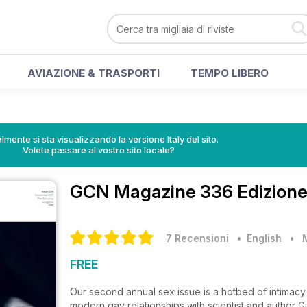
AVIAZIONE & TRASPORTI
TEMPO LIBERO
lmente si sta visualizzando la versione Italy del sito.
Volete passare al vostro sito locale?
GCN Magazine
336 Edizione
7 Recensioni
• English
•
FREE
Our second annual sex issue is a hotbed of intimacy
modern gay relationships with scientist and author