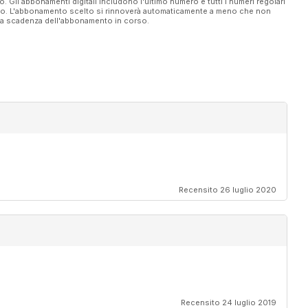
vo. Gli abbonamenti digitali includono l'ultimo numero e tutti i numeri regolari
ato. L'abbonamento scelto si rinnoverà automaticamente a meno che non
ella scadenza dell'abbonamento in corso.
Recensito 26 luglio 2020
Recensito 24 luglio 2019