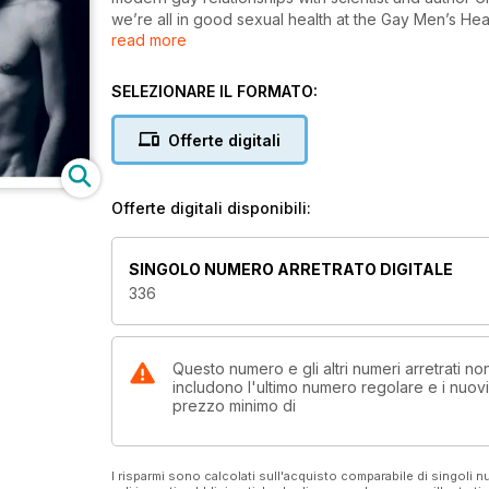
we’re all in good sexual health at the Gay Men’s Hea
read more
iconic 1980s Silence = Death poster, talks art and 
gives a timely update on the complex situation same
referendum and children’s legislation, and we meet t
SELEZIONARE IL FORMATO:
gay men who dared to be out and proud in Ireland o
Offerte digitali
Offerte digitali disponibili:
SINGOLO NUMERO ARRETRATO DIGITALE
336
Questo numero e gli altri numeri arretrati 
includono l'ultimo numero regolare e i nuov
prezzo minimo di
I risparmi sono calcolati sull'acquisto comparabile di singoli