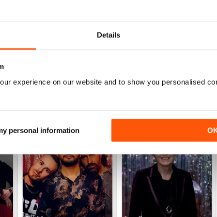
Very detailed reviews of venues in Ireland
Details
m
our experience on our website and to show you personalised co
 my personal information
O