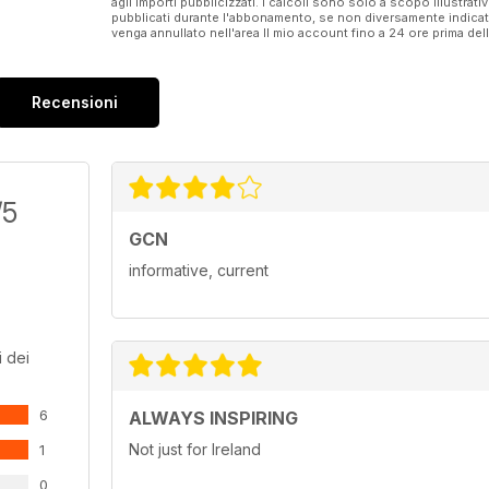
agli importi pubblicizzati. I calcoli sono solo a scopo illustrati
pubblicati durante l'abbonamento, se non diversamente indic
venga annullato nell'area Il mio account fino a 24 ore prima d
Recensioni
/5
GCN
informative, current
 dei
6
ALWAYS INSPIRING
Not just for Ireland
1
0