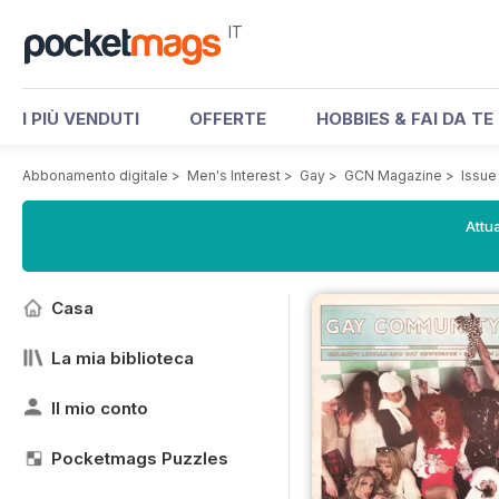
IT
I PIÙ VENDUTI
OFFERTE
HOBBIES & FAI DA TE
Abbonamento digitale
>
Men's Interest
>
Gay
>
GCN Magazine
>
Issue
Attua
Casa
La mia biblioteca
Il mio conto
Pocketmags Puzzles