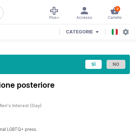
0
Plus+
Accesso
Carrello
CATEGORIE
ione posteriore
Men's Interest
(
Gay
)
onal LGBTQ+ press.