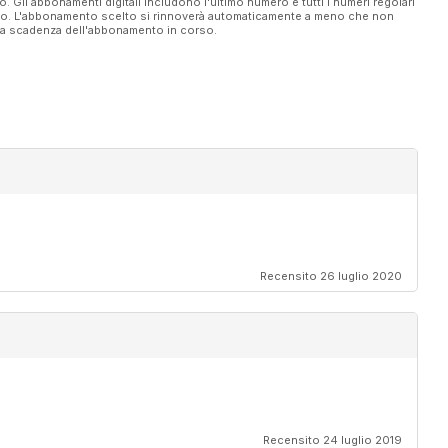
vo. Gli abbonamenti digitali includono l'ultimo numero e tutti i numeri regolari
ato. L'abbonamento scelto si rinnoverà automaticamente a meno che non
ella scadenza dell'abbonamento in corso.
Recensito 26 luglio 2020
Recensito 24 luglio 2019