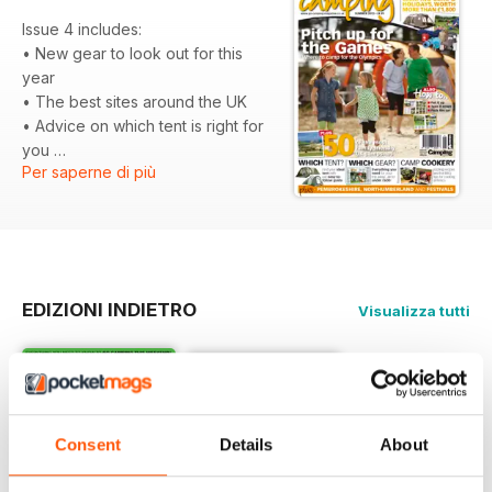
Issue 4 includes:
• New gear to look out for this
year
• The best sites around the UK
• Advice on which tent is right for
you
Per saperne di più
• What to take, how to pack it,
and a bit of camping etiquette
• Olympic campsites
• We visit Pembrokeshire and
Northumberland
• Our guide to camping at some
EDIZIONI INDIETRO
Visualizza tutti
of the UK's best festivals
• High-tech camping gear
• BBQ cookery
Consent
Details
About
+