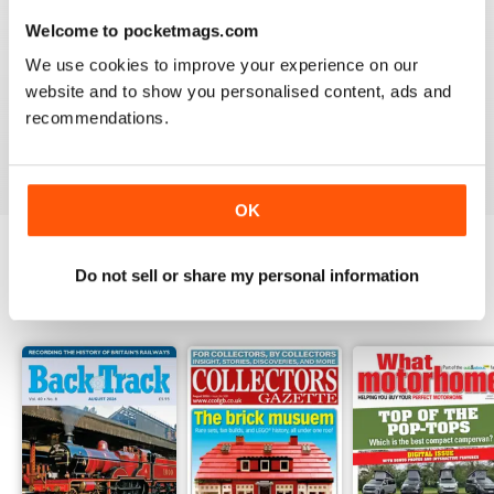
Welcome to pocketmags.com
Vedi tutti
We use cookies to improve your experience on our
website and to show you personalised content, ads and
Summer 2011
Summer 2010
recommendations.
Acquista per
€5,99
Acquista per
€5,99
Vista
|
Al carrello
Vista
|
Al carrello
OK
Do not sell or share my personal information
OTHER TITLES FROM WARNERS
View All
GROUP