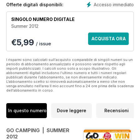
Also listed are 70 of the best family-friendly sites in the UK,
Accesso immediato
Offerte digitali disponibili:
ranging from sites run by organisations such as The Caravan
Club, to quaint rural sites.
SINGOLO NUMERO DIGITALE
Summer 2012
A useful cost calculator gives you advice on what you are
likely to pay for key items and puts together three complete
ACQUISTA ORA
€
5,99
camping outfits for you to compare.
/ issue
On the practical end of the scale there’s advice on BBQ’s,
campsite cookery, tent maintenance and repairs plus a list of
I risparmi sono calcolati sull'acquisto comparabile di singoli numeri su un
periodo di abbonamento annualizzato e possono variare rispetto agli
essential accessories. And to inspire you, there are stories of
importi pubblicizzati. I calcoli sono solo a scopo illustrativo. Gli
great camping trips to Devon and music Festivals.
abbonamenti digitali includono l'ultimo numero e tutti i numeri regolari
pubblicati durante l'abbonamento, se non diversamente indicato.
L'abbonamento scelto si rinnoverà automaticamente a meno che non
venga annullato nell'area Il mio account fino a 24 ore prima della scadenza
dell'abbonamento in corso.
In questo numero
Dove leggere
Recensioni
GO CAMPING | SUMMER
2012