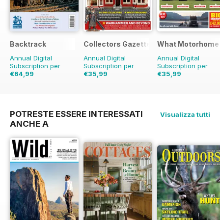
Backtrack
Collectors Gazette
What Motorhome
Annual Digital
Annual Digital
Annual Digital
Subscription per
Subscription per
Subscription per
€64,99
€35,99
€35,99
€83.88
Risparmio
€41.88
Risparmio
14%
€83.88
Risparmio
23%
57%
POTRESTE ESSERE INTERESSATI
Visualizza tutti
ANCHE A