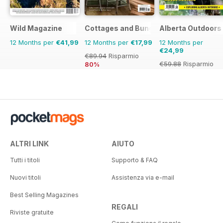
Wild Magazine
Cottages and Bungalows
Alberta Outdoors
12 Months per
€41,99
12 Months per
€17,99
12 Months per
€24,99
€89.94
Risparmio
€59.88
Risparmio
80%
58%
ALTRI LINK
AIUTO
Tutti i titoli
Supporto & FAQ
Nuovi titoli
Assistenza via e-mail
Best Selling Magazines
REGALI
Riviste gratuite