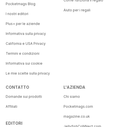
Come funziona il regalo
Pocketmags Blog
Aiuto per i regali
I nostri editori
Plus+ per le aziende
Informativa sulla privacy
California e USA Privacy
Termini e condizioni
Informativa sui cookie
Le mie scelte sulla privacy
CONTATTO
L'AZIENDA
Domande sui prodotti
Chi siamo
Affiliati
Pocketmags.com
magazine.co.uk
EDITORI
JellyfishCoNNect.com