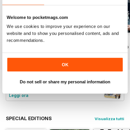
Welcome to pocketmags.com
We use cookies to improve your experience on our
website and to show you personalised content, ads and
1953
1952
1951
recommendations.
Acquista per
€4,99
Acquista per
€4,99
Acquista per
€4,99
Vista
|
Al carrello
Vista
|
Al carrello
Vista
|
Al carrello
OK
Do not sell or share my personal information
Provate un
campione gratuito
di Hello!
Magazine
Leggi ora
SPECIAL EDITIONS
Visualizza tutti