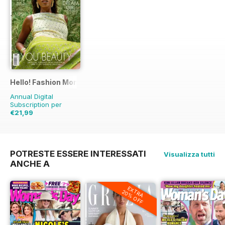
Hello! Fashion Monthly
Annual Digital
Subscription per
€21,99
€44.91
Risparmio
51%
POTRESTE ESSERE INTERESSATI
Visualizza tutti
ANCHE A
EXTRA
20% OFF