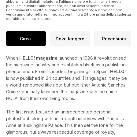
abbonamenti digitali includono l'ultimo numero e tutti i numeri regolari
pubblicati durante l'abbonamento, se non diversamente indicato.
L'abbonamento scelto si rinnoverà automaticamente a meno che non
venga annullato nell'area Il mio account fino a 24 ore prima della scadenza
dell'abbonamento in corso.
Circa
Dove leggere
Recensioni
When
HELLO! magazine
launched in 1988 it revolutionised
the magazine industry and established itself as a publishing
phenomenon. From its modest beginnings in Spain,
HELLO!
is now published in 24 countries and 11 languages. It may be
a world-renowned title now, but publisher Antonio Sanchez
Gomez originally launched the magazine with the name
HOLA! from their own living rooms.
The first issue featured an unprecedented personal
photoshoot, along with an in-depth interview with Princess
Anne at Buckingham Palace. This then set the tone for the
glamorous, but always respectful coverage of royalty,