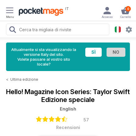
IT
0
Menu
Accesso
Carrello
Attualmente si sta visualizzando la
versione Italy del sito.
Volete passare al vostro sito
locale?
<
Ultima edizione
Hello! Magazine
Icon Series: Taylor Swift
Edizione speciale
English
57
Recensioni