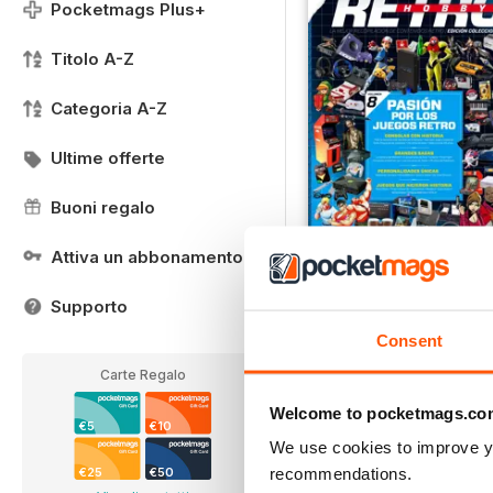
Pocketmags Plus+
Titolo A-Z
Categoria A-Z
Ultime offerte
Buoni regalo
Attiva un abbonamento
RetroHobby 8
Supporto
Buy for
€4,99
Vista
|
Al carrello
Consent
Carte Regalo
Welcome to pocketmags.co
€5
€10
We use cookies to improve y
recommendations.
€25
€50