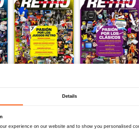
Retro Hobby 7
HC Extra 17
Buy for
€4,99
Buy for
€4,99
Vista
|
Al carrello
Vista
|
Al carrello
Details
m
our experience on our website and to show you personalised co