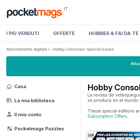
IT
I PIÙ VENDUTI
OFFERTE
HOBBIES & FAI DA TE
Abbonamento digitale
>
Hobby Consolas
>
Special Issues
Attua
Hobby Consol
Casa
La revista de videojuego
La mia biblioteca
se produce en el mundo p
These special editions ar
Il mio conto
Subscription Offers
.
Pocketmags Puzzles