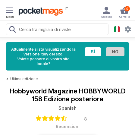
IT
0
Menu
Accesso
Carrello
Attualmente si sta visualizzando la
versione Italy del sito.
Volete passare al vostro sito
locale?
<
Ultima edizione
Hobbyworld Magazine
HOBBYWORLD
158 Edizione posteriore
Spanish
8
Recensioni