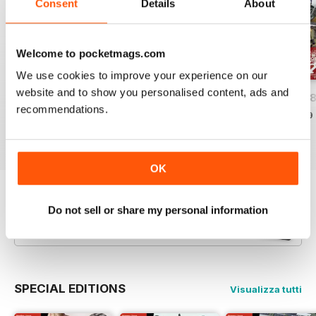
Consent
Details
About
Welcome to pocketmags.com
We use cookies to improve your experience on our
website and to show you personalised content, ads and
HOBBYWORLD 282
HOBBYWORLD 281
HOBBYWORLD 2
recommendations.
Acquista per
€4,99
Acquista per
€4,99
Acquista per
€4,99
Vista
|
Al carrello
Vista
|
Al carrello
Vista
|
Al carrello
OK
Provate un
campione gratuito
di
Do not sell or share my personal information
Hobbyworld
Leggi ora
SPECIAL EDITIONS
Visualizza tutti