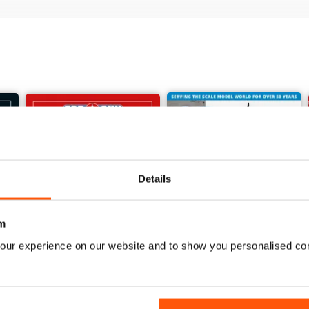
Details
m
our experience on our website and to show you personalised co
MDFSD-01 Aggressors
V52 N625