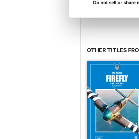
Do not sell or share
Acquista per
€11,99
Vista
|
Al carrello
OTHER TITLES FR