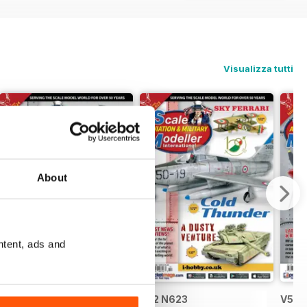
Visualizza tutti
About
ntent, ads and
V52 N624
V52 N623
V52 