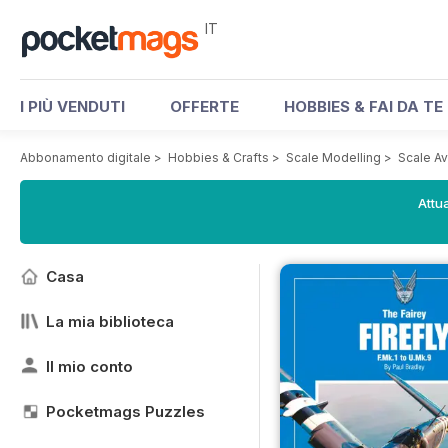
IT
I PIÙ VENDUTI
OFFERTE
HOBBIES & FAI DA TE
Abbonamento digitale
>
Hobbies & Crafts
>
Scale Modelling
>
Scale Av
Attua
Casa
La mia biblioteca
Il mio conto
Pocketmags Puzzles