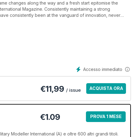
ame changes along the way and a fresh start epitomise the
International Magazine. Consistently maintaining a strong
have consistently been at the vanguard of innovation, never
 highly skilled team of premier talent model
ing and Publishing team, SAMMI stands ready to
ustry and forge new standards in publishing
Accesso immediato
€
11,99
ACQUISTA ORA
/ issue
€1.09
PROVA 1 MESE
tary Modeller International (A) e oltre 600 altri grandi titoli.