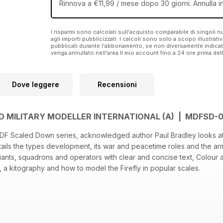
Rinnova a €11,99 / mese dopo 30 giorni. Annulla i
I risparmi sono calcolati sull'acquisto comparabile di singoli
agli importi pubblicizzati. I calcoli sono solo a scopo illustrati
pubblicati durante l'abbonamento, se non diversamente indic
venga annullato nell'area Il mio account fino a 24 ore prima d
Dove leggere
Recensioni
D MILITARY MODELLER INTERNATIONAL (A) | MDFSD-0
 MDF Scaled Down series, acknowledged author Paul Bradley looks at
etails the types development, its war and peacetime roles and the ar
iants, squadrons and operators with clear and concise text, Colour 
 a kitography and how to model the Firefly in popular scales.