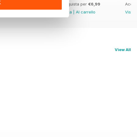
K
Acquista per
€6,99
Acquista per
€6,99
Acqui
Vista
|
Al carrello
Vista
|
Al carrello
Vista
View All