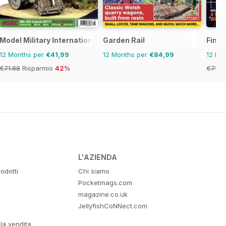
Model Military International
Garden Rail
Fine
12 Months per
€41,99
12 Months per
€84,99
12 Mo
€71.88
Risparmio
42%
€71.9
L'AZIENDA
odotti
Chi siamo
Pocketmags.com
magazine.co.uk
JellyfishCoNNect.com
lla vendita