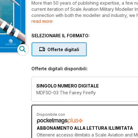
More than 50 years of publishing expertise, a few n
current iteration of Scale Aviation Military Modeller 
connection with both the modeller and industry, we 
read more
afraid to take risks to maintain relevance.
With an experienced, fresh and eager editorial team,
SELEZIONARE IL FORMATO:
builders, a re-invigorated and professional Market
make waves within the print modelling magazine ind
Offerte digitali
excellence.
Offerte digitali disponibili:
SINGOLO NUMERO DIGITALE
MDFSD-03 The Fairey Firefly
Disponibile con
ABBONAMENTO ALLA LETTURA ILLIMITATA
Ottenere
accesso illimitato
a Scale Aviation and Mili