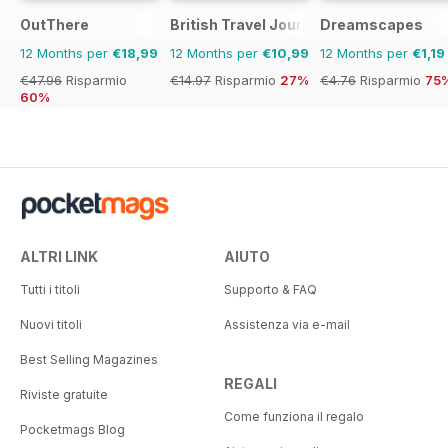
OutThere
British Travel Journal
Dreamscapes
12 Months per
€18,99
12 Months per
€10,99
12 Months per
€1,19
€47.96
Risparmio
€14.97
Risparmio
27%
€4.76
Risparmio
75
60%
ALTRI LINK
AIUTO
Tutti i titoli
Supporto & FAQ
Nuovi titoli
Assistenza via e-mail
Best Selling Magazines
REGALI
Riviste gratuite
Come funziona il regalo
Pocketmags Blog