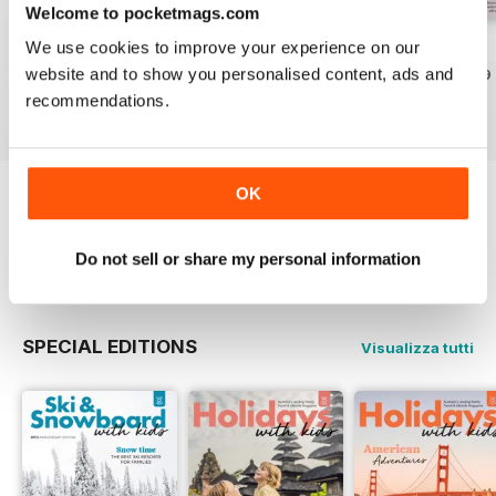
Welcome to pocketmags.com
Volume 81
Volume 80
Volume 79
We use cookies to improve your experience on our
website and to show you personalised content, ads and
Acquista per
€5,99
Acquista per
€6,99
Acquista per
€6,99
recommendations.
Vista
|
Al carrello
Vista
|
Al carrello
Vista
|
Al carrello
OK
Provate un
campione gratuito
di Holidays
With Kids
Do not sell or share my personal information
Leggi ora
SPECIAL EDITIONS
Visualizza tutti