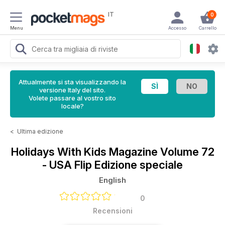
IT
0
Menu
Accesso
Carrello
Attualmente si sta visualizzando la
versione Italy del sito.
Volete passare al vostro sito
locale?
<
Ultima edizione
Holidays With Kids Magazine
Volume 72
- USA Flip Edizione speciale
English
0
Recensioni