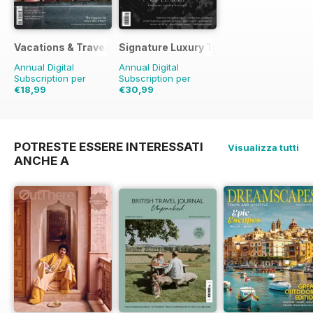
Vacations & Travel
Signature Luxury Travel & Style
Annual Digital
Annual Digital
Subscription per
Subscription per
€18,99
€30,99
€27.96
Risparmio
€47.96
Risparmio
35%
32%
POTRESTE ESSERE INTERESSATI
Visualizza tutti
ANCHE A