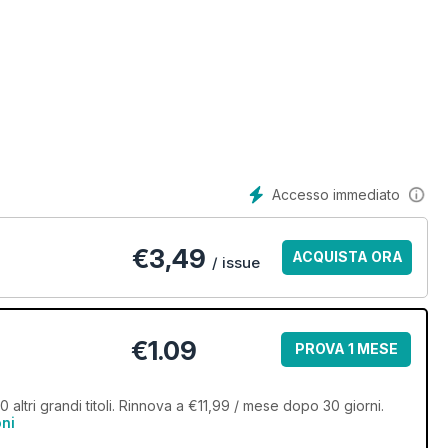
Accesso immediato
€
3,49
ACQUISTA ORA
/ issue
€1.09
PROVA 1 MESE
altri grandi titoli. Rinnova a €11,99 / mese dopo 30 giorni.
oni