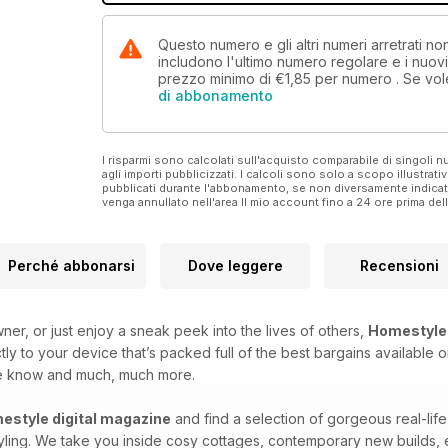
Questo numero e gli altri numeri arretrati 
includono l'ultimo numero regolare e i nuov
prezzo minimo di
€1,85
per numero . Se vol
di abbonamento
I risparmi sono calcolati sull'acquisto comparabile di singoli
agli importi pubblicizzati. I calcoli sono solo a scopo illustrati
pubblicati durante l'abbonamento, se non diversamente indic
venga annullato nell'area Il mio account fino a 24 ore prima d
Perché abbonarsi
Dove leggere
Recensioni
er, or just enjoy a sneak peek into the lives of others,
Homestyle
ly to your device that’s packed full of the best bargains available
he know and much, much more.
estyle digital magazine
and find a selection of gorgeous real-lif
tyling. We take you inside cosy cottages, contemporary new builds,