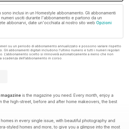
non sono inclusi in un Homestyle abbonamento. Gli abbonamenti
i numeri usciti durante l'abbonamento e partono da un
ete abbonarvi, date un'occhiata al nostro sito web
Opzioni
 numeri su un periodo di abbonamento annualizzato e possono variare rispetto
vo. Gli abbonamenti digitali includono l'ultimo numero e tutti i numeri regolari
ato. L'abbonamento scelto si rinnoverà automaticamente a meno che non
ella scadenza dell'abbonamento in corso.
 magazine
is the magazine you need. Every month, enjoy a
 on the high-street, before and after home makeovers, the best
e homes in every single issue, with beautiful photography and
 era-styled homes and more, to give you a glimpse into the most