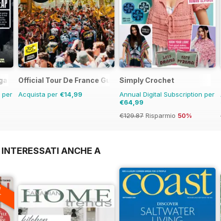
gazine
Official Tour De France Guide
Simply Crochet
n per
Acquista per
€14,99
Annual Digital Subscription per
€64,99
€129.87
Risparmio
50%
 INTERESSATI ANCHE A
A
F