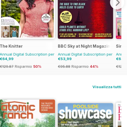
The Knitter
BBC Sky at Night Magazine
Simpl
Annual Digital Subscription per
Annual Digital Subscription per
Annual
€64,99
€53,99
€64,
€129.87
Risparmio
50%
€95.88
Risparmio
44%
€129.
Visualizza tutti