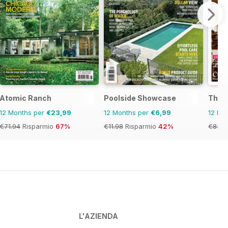
Atomic Ranch
Poolside Showcase
The 
12 Months per
€23,99
12 Months per
€6,99
12 Mo
€71.94
Risparmio
67%
€11.98
Risparmio
42%
€83.8
L'AZIENDA