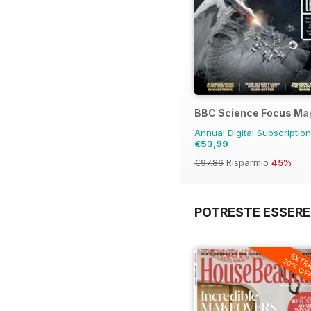
BBC Science Focus Ma
Annual Digital Subscriptio
€53,99
€97.86
Risparmio
45%
POTRESTE ESSERE
EXTR
20% OF