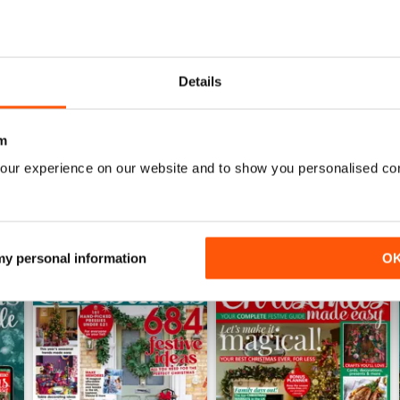
June 2026
May 2026
Details
Acquista per
€3,99
Acquista per
€3,49
Vista
|
Al carrello
Vista
|
Al carrello
m
our experience on our website and to show you personalised co
 my personal information
O