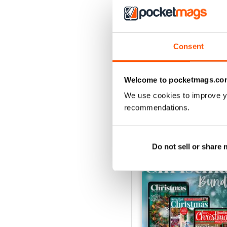
July 2026
Consent
Acquista per
€3,99
Vista
|
Al carrello
Welcome to pocketmags.co
We use cookies to improve y
recommendations.
SPECIAL EDITIONS
Do not sell or share