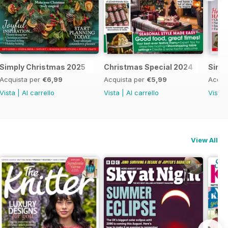
al 2025
Simply Christmas 2025
Christmas Special 2024
Simp
Acquista per
€6,99
Acquista per
€5,99
Acqui
Vista
|
Al carrello
Vista
|
Al carrello
Vista
View All