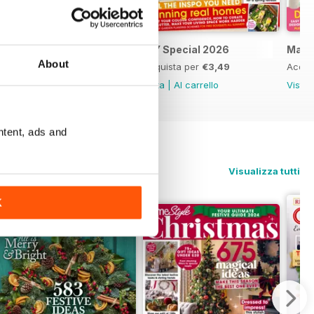
April 2026
DIY Special 2026
Marc
About
Acquista per
€3,49
Acquista per
€3,49
Acqui
Vista
|
Al carrello
Vista
|
Al carrello
Vista
ntent, ads and
Visualizza tutti
K