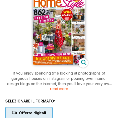
If you enjoy spending time looking at photographs of
gorgeous houses on Instagram or pouring over interior
design blogs on the internet, then you’ll love your very own
read more
Homestyle magazine
. Packed full of beautiful houses,
home ideas, exciting projects and stunning photography, you
can enjoy an entertaining and informative read delivered
SELEZIONARE IL FORMATO:
directly to your device every month.
Homestyle magazine
inspires and educates home lovers of all backgrounds and
Offerte digitali
ages - there really is something for everyone packed inside