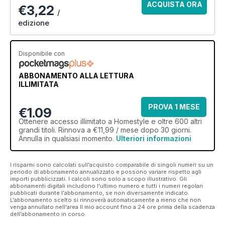
ACQUISTA ORA
€3,22
/
edizione
Disponibile con
ABBONAMENTO ALLA LETTURA
ILLIMITATA
PROVA 1 MESE
€1.09
Ottenere
accesso illimitato
a Homestyle e oltre 600 altri
grandi titoli. Rinnova a €11,99 / mese dopo 30 giorni.
Annulla in qualsiasi momento.
Ulteriori informazioni
I risparmi sono calcolati sull'acquisto comparabile di singoli numeri su un
periodo di abbonamento annualizzato e possono variare rispetto agli
importi pubblicizzati. I calcoli sono solo a scopo illustrativo. Gli
abbonamenti digitali includono l'ultimo numero e tutti i numeri regolari
pubblicati durante l'abbonamento, se non diversamente indicato.
L'abbonamento scelto si rinnoverà automaticamente a meno che non
venga annullato nell'area Il mio account fino a 24 ore prima della scadenza
dell'abbonamento in corso.