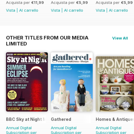
Acquista per
€11,99
Acquista per
€5,99
Acquista per
€5,99
Vista
|
Al carrello
Vista
|
Al carrello
Vista
|
Al carrello
OTHER TITLES FROM OUR MEDIA
View All
LIMITED
BBC Sky at Night Magazine
Gathered
Homes & Antique
Annual Digital
Annual Digital
Annual Digital
Subscription per
Subscription per
Subscription per