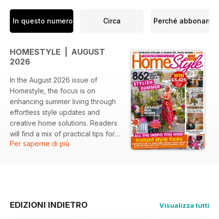
In questo numero
Circa
Perché abbonarsi
HOMESTYLE | AUGUST
2026
In the August 2026 issue of
Homestyle, the focus is on
enhancing summer living through
effortless style updates and
creative home solutions. Readers
will find a mix of practical tips for
Per saperne di più
creating stylish outdoor spaces,
insights into trendy home designs,
and easy ideas for summer
gatherings. The feature on four
real homes showcases innovative
decor that inspires fresh ideas for
EDIZIONI INDIETRO
Visualizza tutti
any setting.