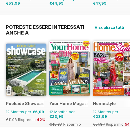
€53,99
€44,99
€47,99
€95.88
Risparmio
€71.88
Risparmio
37%
€90.87
Risparmio
44%
47%
POTRESTE ESSERE INTERESSATI
Visualizza tutti
ANCHE A
Poolside Showcase
Your Home Magazine
Homestyle
12 Months per
€6,99
12 Months per
12 Months per
€23,99
€23,99
€11.98
Risparmio
42%
€45.37
Risparmio
€51.87
Risparmio
5
47%