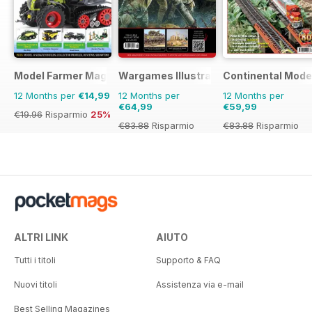
Model Farmer Magazine
Wargames Illustrated
Continental Mode
12 Months per
€14,99
12 Months per
12 Months per
€64,99
€59,99
€19.96
Risparmio
25%
€83.88
Risparmio
€83.88
Risparmio
23%
28%
ALTRI LINK
AIUTO
Tutti i titoli
Supporto & FAQ
Nuovi titoli
Assistenza via e-mail
Best Selling Magazines