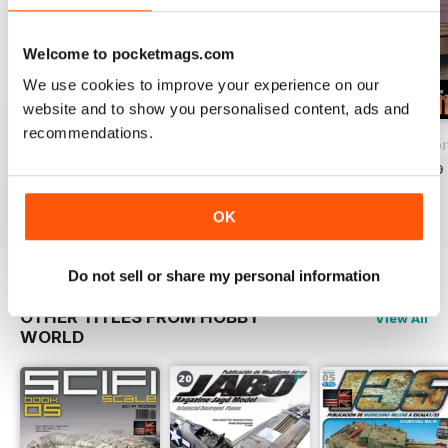
Welcome to pocketmags.com
We use cookies to improve your experience on our
website and to show you personalised content, ads and
recommendations.
How to Build - Como Montar 13
How to Build - Como Montar 12
How to Build - Co
Acquista per
€3,49
Acquista per
€3,49
Acquista per
€3,49
Vista
|
Al carrello
Vista
|
Al carrello
Vista
|
Al carrello
OK
Do not sell or share my personal information
OTHER TITLES FROM HOBBY
View All
WORLD