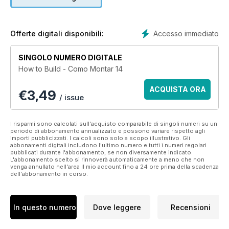
para sacar el máximo partido a tu kit. Paso a paso de montaje
y pintura. Fotos históricas y guías de color.
Accesso immediato
Offerte digitali disponibili:
SINGOLO NUMERO DIGITALE
How to Build - Como Montar 14
ACQUISTA ORA
€
3,49
/ issue
I risparmi sono calcolati sull'acquisto comparabile di singoli numeri su un
periodo di abbonamento annualizzato e possono variare rispetto agli
importi pubblicizzati. I calcoli sono solo a scopo illustrativo. Gli
abbonamenti digitali includono l'ultimo numero e tutti i numeri regolari
pubblicati durante l'abbonamento, se non diversamente indicato.
L'abbonamento scelto si rinnoverà automaticamente a meno che non
venga annullato nell'area Il mio account fino a 24 ore prima della scadenza
dell'abbonamento in corso.
In questo numero
Dove leggere
Recensioni