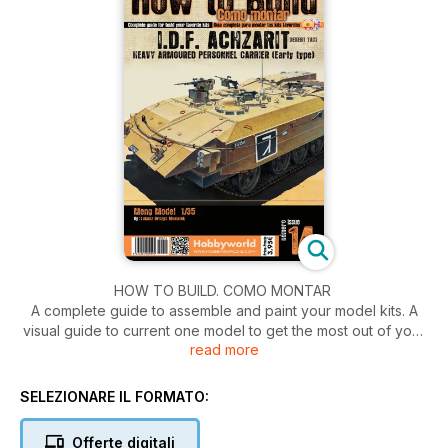
HOW TO BUILD. COMO MONTAR
A complete guide to assemble and paint your model kits. A
visual guide to current one model to get the most out of your
read more
kit.
Step by step assembly and painting. Historic photos and
color guides.
SELEZIONARE IL FORMATO:
Una guía completa para montar y pintar tus kits de última
generación. Una guía visual de un solo modelo de actualidad
Offerte digitali