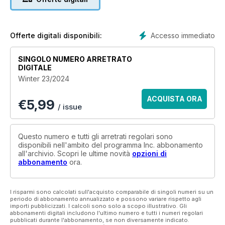
Business List, showcasing 215 companies that are building a
better world.
Accesso immediato
Offerte digitali disponibili:
SINGOLO NUMERO ARRETRATO
DIGITALE
Winter 23/2024
ACQUISTA ORA
€
5,99
/ issue
Questo numero e tutti gli arretrati regolari sono
disponibili nell'ambito del programma Inc. abbonamento
all'archivio. Scopri le ultime novità
opzioni di
abbonamento
ora.
I risparmi sono calcolati sull'acquisto comparabile di singoli numeri su un
periodo di abbonamento annualizzato e possono variare rispetto agli
importi pubblicizzati. I calcoli sono solo a scopo illustrativo. Gli
abbonamenti digitali includono l'ultimo numero e tutti i numeri regolari
pubblicati durante l'abbonamento, se non diversamente indicato.