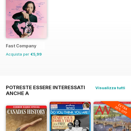
Fast Company
Acquista per
€5,99
POTRESTE ESSERE INTERESSATI
Visualizza tutti
ANCHE A
EXTRA
20% OFF