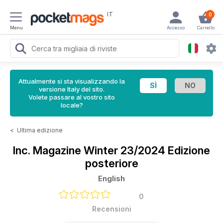
IT
0
Menu
Accesso
Carrello
Attualmente si sta visualizzando la
versione Italy del sito.
Volete passare al vostro sito
locale?
<
Ultima edizione
Inc. Magazine
Winter 23/2024 Edizione
posteriore
English
0
Recensioni