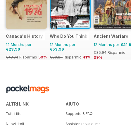
Canada's History
Who Do You Think You Are?
Ancient Warfare
12 Months per
12 Months per
12 Months per
€21,
€23,99
€53,99
€35.94
Risparmio
€47.94
Risparmio
50%
€90.87
Risparmio
41%
39%
ALTRI LINK
AIUTO
Tutti i titoli
Supporto & FAQ
Nuovi titoli
Assistenza via e-mail