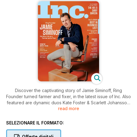
Discover the captivating story of Jamie Siminoff, Ring
Founder turned farmer and fixer, in the latest issue of Inc. Also
featured are dynamic duos Kate Foster & Scarlett Johansson,
read more
Jacob Pechenik & Zooey Deschanel, and Stephanie
Morimoto & Venus Williams. Get inspired by the league of her
own, Dany Garcia of the XFLS, and gain valuable startup
SELEZIONARE IL FORMATO:
advice from industry leaders like Michael Acton Smith, Jim
Koch, and Phil Libin. Plus, don't miss Inc.'s 2023 Best in
Offerte digitali