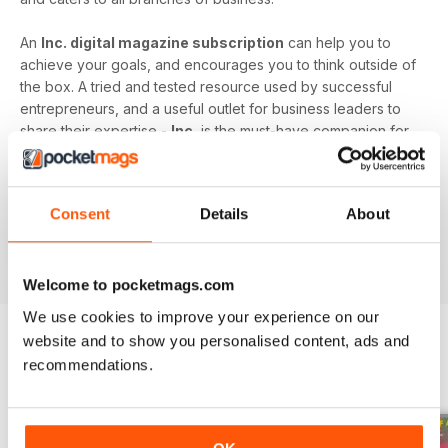
An
Inc. digital magazine subscription
can help you to
achieve your goals, and encourages you to think outside of
the box. A tried and tested resource used by successful
entrepreneurs, and a useful outlet for business leaders to
share their expertise -
Inc.
is the must-have companion for
those looking to expand their business acumen and
broaden their professional horizons.
Consent
Details
About
Increase your business knowledge, and enhance your
entrepreneurial endeavours by downloading the latest
issue to your device today!
Welcome to pocketmags.com
We use cookies to improve your experience on our
website and to show you personalised content, ads and
recommendations.
EDIZIONI INDIETRO
Visualizza tutti