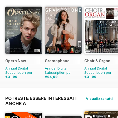
Opera Now
Gramophone
Choir & Organ
Annual Digital
Annual Digital
Annual Digital
Subscription per
Subscription per
Subscription per
€31,99
€94,99
€31,99
€103.87
Risparmio
9%
POTRESTE ESSERE INTERESSATI
Visualizza tutti
ANCHE A
EXTRA