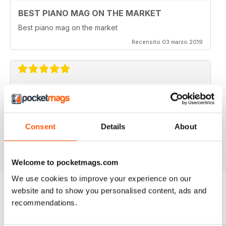
BEST PIANO MAG ON THE MARKET
Best piano mag on the market
Recensito 03 marzo 2019
A MAGAZINE EVERY PIANIST SHOULD READ
Fantastic magazine. Always keeps me up to date with
what's happening in the piano world
Consent
Details
About
Recensito 07 dicembre 2016
Welcome to pocketmags.com
We use cookies to improve your experience on our
website and to show you personalised content, ads and
recommendations.
EDIZIONI INDIETRO
Visualizza tutti