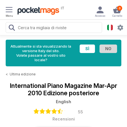
IT
0
Menu
Accesso
Carrello
Attualmente si sta visualizzando la
versione Italy del sito.
Volete passare al vostro sito
locale?
<
Ultima edizione
International Piano Magazine
Mar-Apr
2010 Edizione posteriore
English
55
Recensioni