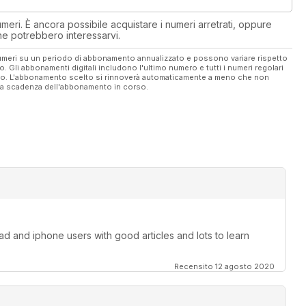
eri. È ancora possibile acquistare i numeri arretrati, oppure
 che potrebbero interessarvi.
 numeri su un periodo di abbonamento annualizzato e possono variare rispetto
vo. Gli abbonamenti digitali includono l'ultimo numero e tutti i numeri regolari
ato. L'abbonamento scelto si rinnoverà automaticamente a meno che non
ella scadenza dell'abbonamento in corso.
pad and iphone users with good articles and lots to learn
Recensito 12 agosto 2020