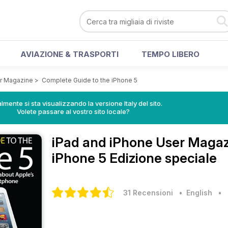
AVIAZIONE & TRASPORTI
TEMPO LIBERO
er Magazine
>
Complete Guide to the iPhone 5
lmente si sta visualizzando la versione Italy del sito.
Volete passare al vostro sito locale?
iPad and iPhone User Maga
iPhone 5 Edizione speciale
31 Recensioni
• English
•