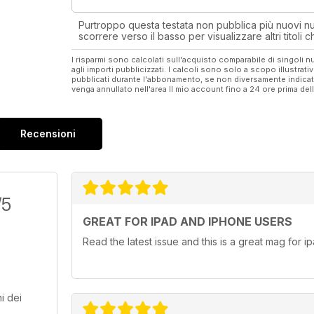
Purtroppo questa testata non pubblica più nuovi num
scorrere verso il basso per visualizzare altri titoli
I risparmi sono calcolati sull'acquisto comparabile di singoli
agli importi pubblicizzati. I calcoli sono solo a scopo illustrati
pubblicati durante l'abbonamento, se non diversamente indic
venga annullato nell'area Il mio account fino a 24 ore prima d
Recensioni
/5
GREAT FOR IPAD AND IPHONE USERS
Read the latest issue and this is a great mag for i
i dei