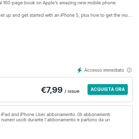
ial 160-page book on Apple’s amazing new mobile phone.
et up and get started with an iPhone 5, plus how to get the most
 Facebook integration, enhanced Siri, and more, this book tells
and using an iPhone.
5 app reviews, The Complete Guide to the iPhone 5 is the
 alike.
Accesso immediato
€
7,99
ACQUISTA ORA
/ issue
n iPad and iPhone User abbonamento. Gli abbonamenti
i numeri usciti durante l'abbonamento e partono da un