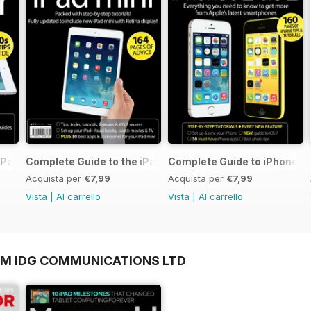
iPad Air
Complete Guide to the iPad mini
Complete Guide to iPhone 5s
Acquista per
€7,99
Acquista per
€7,99
Vista
|
Al carrello
Vista
|
Al carrello
OM IDG COMMUNICATIONS LTD