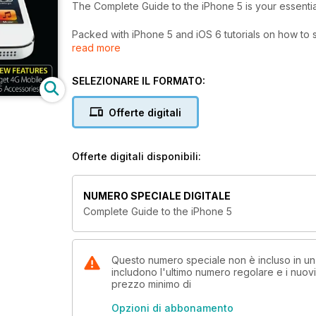
The Complete Guide to the iPhone 5 is your essent
Packed with iPhone 5 and iOS 6 tutorials on how to s
read more
from features such as Apple Flyover, iCloud syncing,
you everything you need to know about an owning 
SELEZIONARE IL FORMATO:
With the 50 best accessories and the latest iPhone 
essential iPhone 5 manual for beginners and experts
Offerte digitali
Offerte digitali disponibili:
NUMERO SPECIALE DIGITALE
Complete Guide to the iPhone 5
Questo numero speciale non è incluso in u
includono l'ultimo numero regolare e i nuov
prezzo minimo di
Opzioni di abbonamento