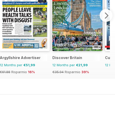
Argyllshire Advertiser
Discover Britain
Cumbr
12 Months per
€51,99
12 Months per
€21,99
12 Mo
€61.88
Risparmio
16%
€35.94
Risparmio
39%