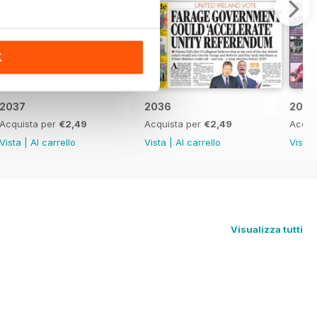
K
2037
2036
2035
Acquista per
€2,49
Acquista per
€2,49
Acqui
Vista
|
Al carrello
Vista
|
Al carrello
Vista
Visualizza tutti