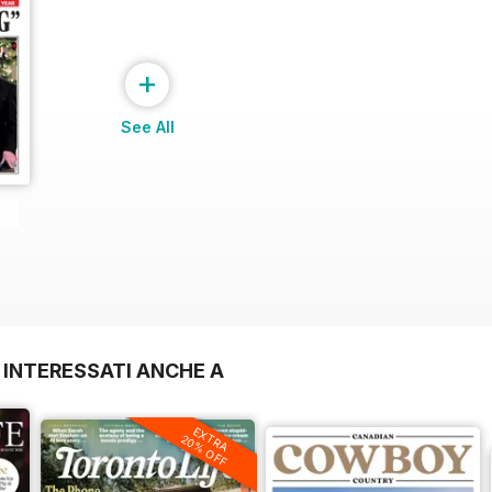
+
See All
 INTERESSATI ANCHE A
EXTRA
20% OFF