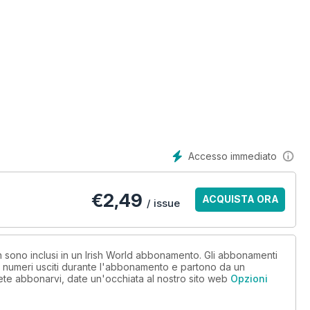
Accesso immediato
€
2,49
ACQUISTA ORA
/ issue
on sono inclusi in un Irish World abbonamento. Gli abbonamenti
i numeri usciti durante l'abbonamento e partono da un
ete abbonarvi, date un'occhiata al nostro sito web
Opzioni