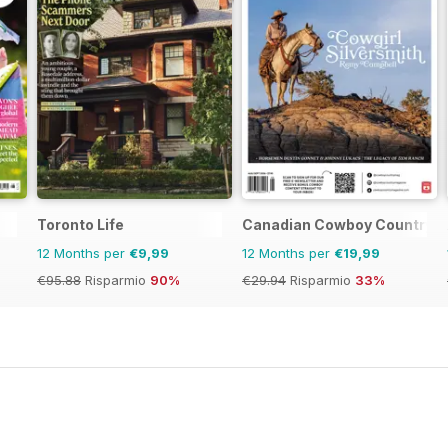
Toronto Life
Canadian Cowboy Country
12 Months per
€9,99
12 Months per
€19,99
€95.88
Risparmio
90%
€29.94
Risparmio
33%