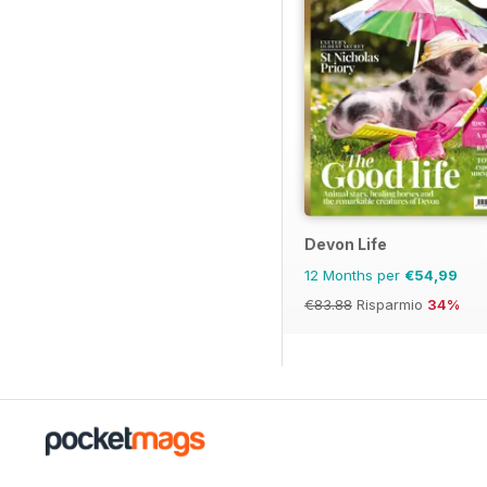
Devon Life
12 Months per
€54,99
€83.88
Risparmio
34%