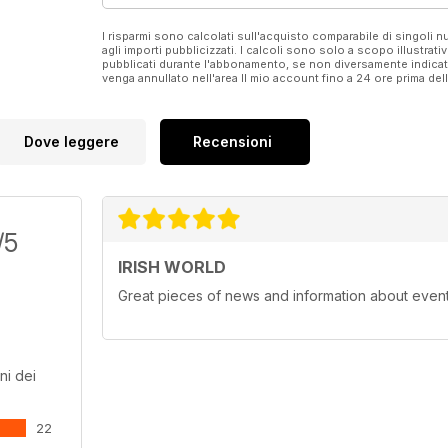
I risparmi sono calcolati sull'acquisto comparabile di singoli
agli importi pubblicizzati. I calcoli sono solo a scopo illustrati
pubblicati durante l'abbonamento, se non diversamente indic
venga annullato nell'area Il mio account fino a 24 ore prima d
Dove leggere
Recensioni
/5
IRISH WORLD
Great pieces of news and information about events 
ni dei
22