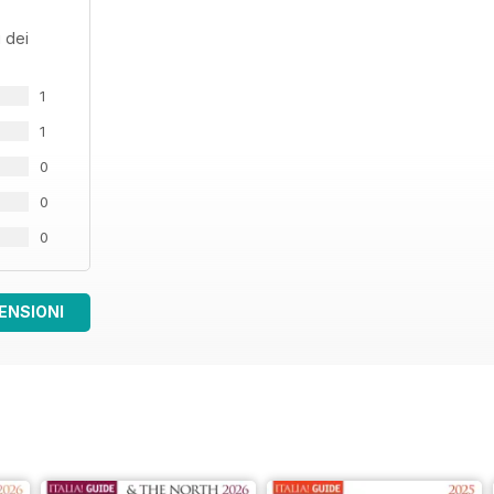
 dei
1
1
0
0
0
ENSIONI