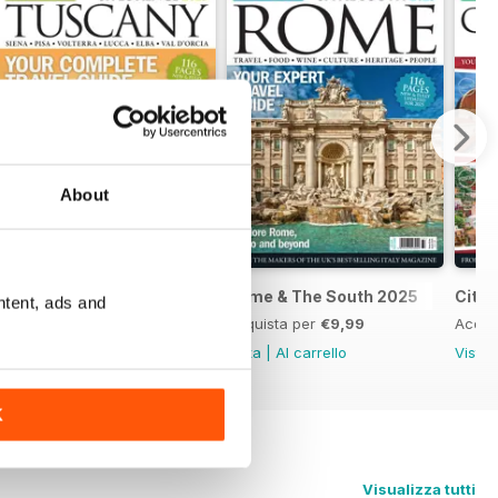
About
Tuscany & Florence 2025
Rome & The South 2025
City
ntent, ads and
Acquista per
€9,99
Acquista per
€9,99
Acqui
Vista
|
Al carrello
Vista
|
Al carrello
Vista
K
Visualizza tutti