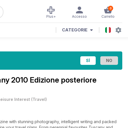
0
Plus+
Accesso
Carrello
CATEGORIE
ny 2010 Edizione posteriore
eisure Interest
(
Travel
)
zine with stunning photography, intelligent writing and packed
ire your travel plans. From perennial favourites Tuscany and