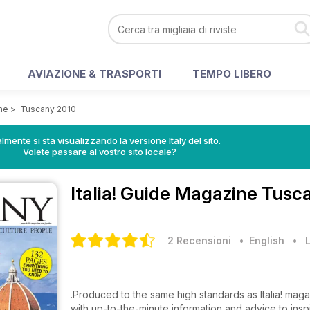
AVIAZIONE & TRASPORTI
TEMPO LIBERO
ine
>
Tuscany 2010
lmente si sta visualizzando la versione Italy del sito.
Volete passare al vostro sito locale?
Italia! Guide Magazine
Tusca
2 Recensioni
• English
•
L
.Produced to the same high standards as Italia! maga
with up-to-the-minute information and advice to insp