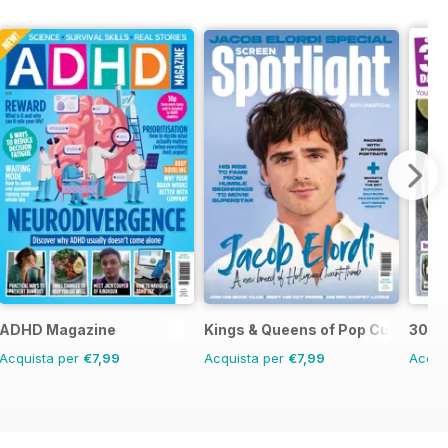
ADHD Magazine
Kings & Queens of Pop Culture
30 D
Acquista per
€7,99
Acquista per
€7,99
Acqui