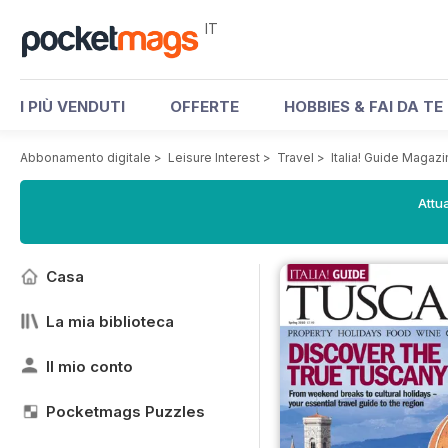
IT
I PIÙ VENDUTI
OFFERTE
HOBBIES & FAI DA TE
Abbonamento digitale
>
Leisure Interest
>
Travel
>
Italia! Guide Magaz
Attua
Casa
La mia biblioteca
Il mio conto
Pocketmags Puzzles