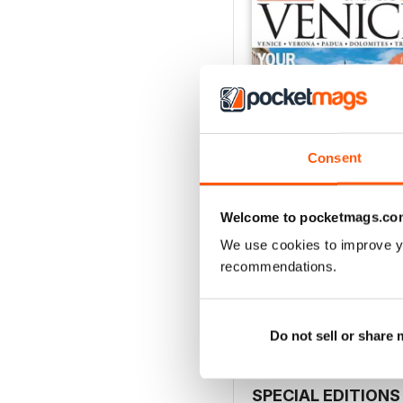
Consent
Welcome to pocketmags.co
Venice and Veneto
We use cookies to improve y
Acquista per
€9,99
recommendations.
Vista
|
Al carrello
Do not sell or share
SPECIAL EDITIONS