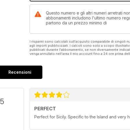
Questo numero e gli altri numeri arretrati no
abbonamenti includono l'ultimo numero rego
partono da un prezzo minimo di
I risparmi sono calcolati sull'acquisto comparabile di singoli
agli importi pubblicizzati. I calcoli sono solo a scopo illustrati
pubblicati durante l'abbonamento, se non diversamente indic
venga annullato nell'area Il mio account fino a 24 ore prima d
Recensioni
/5
PERFECT
Perfect for Sicily. Specific to the Island and very h