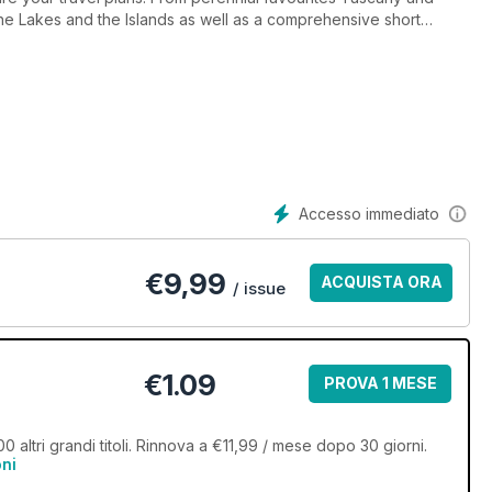
he Lakes and the Islands as well as a comprehensive short
Accesso immediato
€
9,99
ACQUISTA ORA
/ issue
€1.09
PROVA 1 MESE
00 altri grandi titoli. Rinnova a €11,99 / mese dopo 30 giorni.
oni