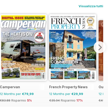
Visualizza tutti
Campervan
French Property News
OutT
12 Months per
€79,99
12 Months per
€29,99
12 Mo
€83.88
Risparmio
5%
€35.94
Risparmio
17%
€47.9