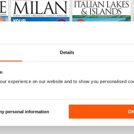
Details
m
Milan & The North 2025
Italian Lakes & Islands 2025
our experience on our website and to show you personalised co
Acquista per
€9,99
Acquista per
€9,99
Vista
|
Al carrello
Vista
|
Al carrello
 my personal information
O