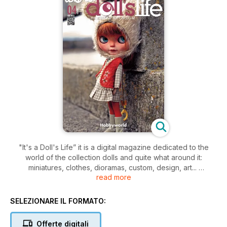
"It's a Doll's Life” it is a digital magazine dedicated to the
world of the collection dolls and quite what around it:
miniatures, clothes, dioramas, custom, design, art...
read more
“It's a Doll's Life” it is available like application for your
smartphone and tablet,
in her you will find interviews, tutorials, amazing photos,
SELEZIONARE IL FORMATO:
clothes designers in miniature and many things more. Upload
“It's a Doll's Life” and discover wonderful things related to
Offerte digitali