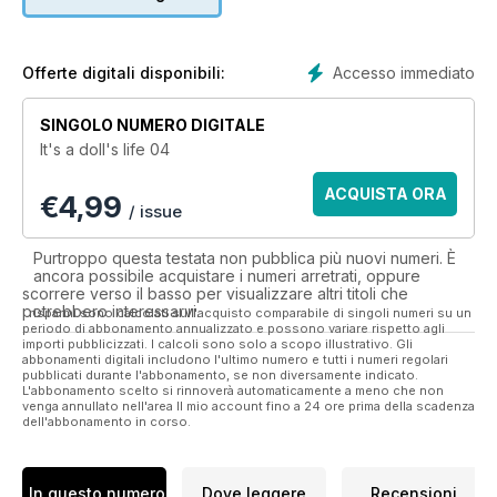
the dolls Blythe, Pullips, BJD, art dolls and another type of
dolls.
We invite you to to discover “It's a Doll's Life”!
Accesso immediato
Offerte digitali disponibili:
SINGOLO NUMERO DIGITALE
It's a doll's life 04
ACQUISTA ORA
€
4,99
/ issue
Purtroppo questa testata non pubblica più nuovi numeri. È
ancora possibile acquistare i numeri arretrati, oppure
scorrere verso il basso per visualizzare altri titoli che
potrebbero interessarvi.
I risparmi sono calcolati sull'acquisto comparabile di singoli numeri su un
periodo di abbonamento annualizzato e possono variare rispetto agli
importi pubblicizzati. I calcoli sono solo a scopo illustrativo. Gli
abbonamenti digitali includono l'ultimo numero e tutti i numeri regolari
pubblicati durante l'abbonamento, se non diversamente indicato.
L'abbonamento scelto si rinnoverà automaticamente a meno che non
venga annullato nell'area Il mio account fino a 24 ore prima della scadenza
dell'abbonamento in corso.
In questo numero
Dove leggere
Recensioni