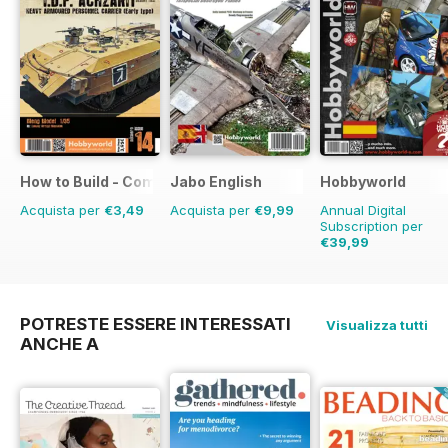
How to Build - Como Montar
Jabo English
Hobbyworld
Acquista per
€3,49
Acquista per
€9,99
Annual Digital
Subscription per
€39,99
€59.88
Risparmio
33%
POTRESTE ESSERE INTERESSATI
Visualizza tutti
ANCHE A