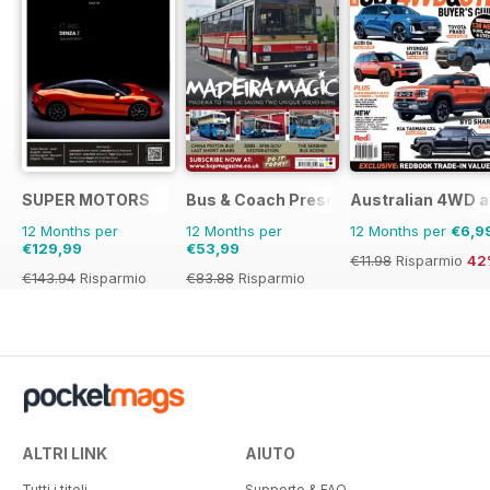
SUPER MOTORS
Bus & Coach Preservation
Australian 4WD a
12 Months per
12 Months per
12 Months per
€6,9
€129,99
€53,99
€11.98
Risparmio
42
€143.94
Risparmio
€83.88
Risparmio
10%
36%
ALTRI LINK
AIUTO
Tutti i titoli
Supporto & FAQ