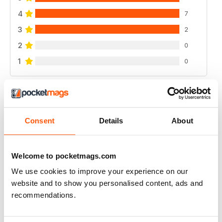
4
7
3
2
2
0
1
0
VISUALIZZA LE RECENSIONI
Consent
Details
About
JEEP ACTION
Welcome to pocketmags.com
great read keep up the good work
We use cookies to improve your experience on our
website and to show you personalised content, ads and
Recensito 10 agosto 2020
recommendations.