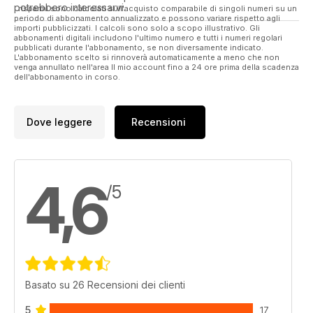
potrebbero interessarvi.
I risparmi sono calcolati sull'acquisto comparabile di singoli numeri su un
periodo di abbonamento annualizzato e possono variare rispetto agli
importi pubblicizzati. I calcoli sono solo a scopo illustrativo. Gli
abbonamenti digitali includono l'ultimo numero e tutti i numeri regolari
pubblicati durante l'abbonamento, se non diversamente indicato.
L'abbonamento scelto si rinnoverà automaticamente a meno che non
venga annullato nell'area Il mio account fino a 24 ore prima della scadenza
dell'abbonamento in corso.
Dove leggere
Recensioni
4,6
/5
Basato su 26 Recensioni dei clienti
5
17