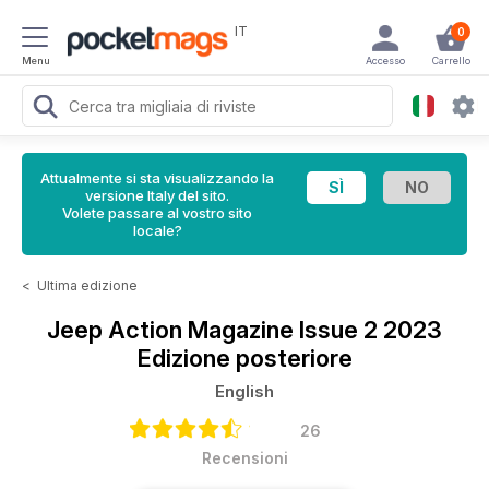
IT
0
Menu
Accesso
Carrello
Attualmente si sta visualizzando la
versione Italy del sito.
Volete passare al vostro sito
locale?
<
Ultima edizione
Jeep Action Magazine
Issue 2 2023
Edizione posteriore
English
26
Recensioni