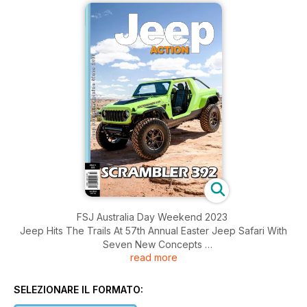
FSJ Australia Day Weekend 2023
Jeep Hits The Trails At 57th Annual Easter Jeep Safari With
Seven New Concepts
read more
The Road Chose Me
Camp Coffs Preparations
XJ Emaculated Wombat Storage
SELEZIONARE IL FORMATO:
The Jeep Wrangler Rubicon: 20 Years Of Unmatched