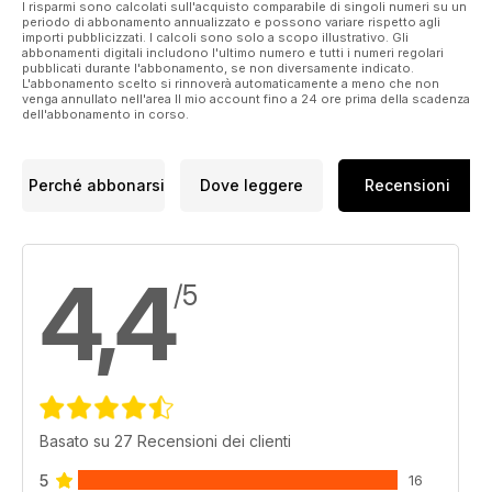
I risparmi sono calcolati sull'acquisto comparabile di singoli numeri su un
Lufttransportgeschwader 62 of the German Air Force
periodo di abbonamento annualizzato e possono variare rispetto agli
importi pubblicizzati. I calcoli sono solo a scopo illustrativo. Gli
Update on the JetPower readers’ trip
abbonamenti digitali includono l'ultimo numero e tutti i numeri regolari
pubblicati durante l'abbonamento, se non diversamente indicato.
L'abbonamento scelto si rinnoverà automaticamente a meno che non
venga annullato nell'area Il mio account fino a 24 ore prima della scadenza
dell'abbonamento in corso.
Perché abbonarsi
Dove leggere
Recensioni
4,4
/5
Basato su 27 Recensioni dei clienti
5
16