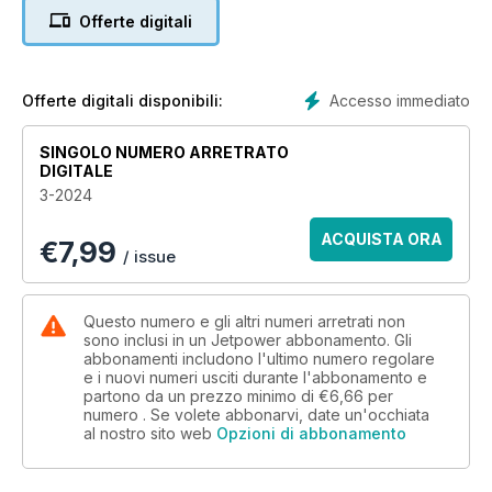
Jens Gujtman talks about the practical accessory from Austria
Offerte digitali
Source
The dual power supply from PowerBox Systems
Accesso immediato
Offerte digitali disponibili:
CHAservo DS20
Fred Annecke has tested it
SINGOLO NUMERO ARRETRATO
DIGITALE
News from the IJMC
3-2024
Frank Dohrmann provides information
ACQUISTA ORA
€
7,99
Structured building
/ issue
Philip Baum gives tips
Kerry Sterners Vampire
Questo numero e gli altri numeri arretrati non
Built from the 1:4 parts set from FUN Modellbau
sono inclusi in un Jetpower abbonamento. Gli
abbonamenti includono l'ultimo numero regolare
e i nuovi numeri usciti durante l'abbonamento e
Dassault Falcon
partono da un prezzo minimo di
€6,66
per
Christopher Ferkl reports on the maiden flights of two models
numero . Se volete abbonarvi, date un'occhiata
al nostro sito web
Opzioni di abbonamento
F-104 Starfighter
Ducted fan conversion of the Airworld model