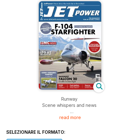
Runway
Scene whispers and news
read more
JetPower trade fair in Breitscheid
Meeting with the organisers
SELEZIONARE IL FORMATO:
uniLIGHT fuelling station