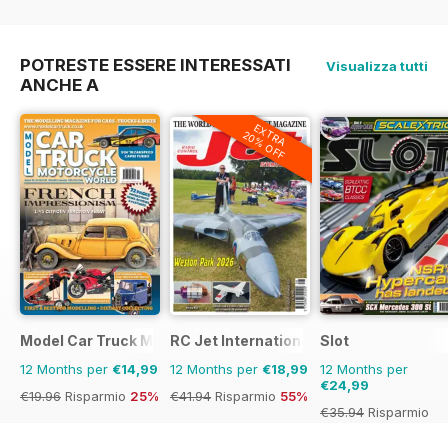
POTRESTE ESSERE INTERESSATI
Visualizza tutti
ANCHE A
EXTRA
20% OFF
Model Car Truck Motorcycles World
RC Jet International
Slot
12 Months per
€14,99
12 Months per
€18,99
12 Months per
€24,99
€19.96
Risparmio
25%
€41.94
Risparmio
55%
€35.94
Risparmio
30%