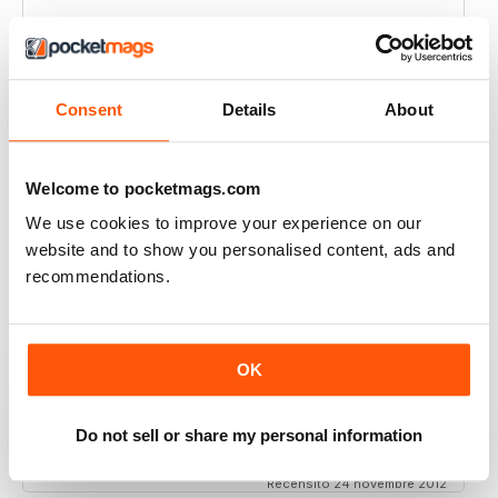
JETPOWER
Moore build articles, please.
Recensito 24 marzo 2020
Consent
Details
About
Welcome to pocketmags.com
VERY GOOD CONTENT AND FEATURES
We use cookies to improve your experience on our
Very good content and features
website and to show you personalised content, ads and
recommendations.
Recensito 22 novembre 2018
OK
GOOD MAGAZINE
Awesome content, lots of info and pics.
Do not sell or share my personal information
Recensito 24 novembre 2012