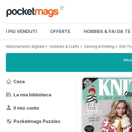
IT
I PIÙ VENDUTI
OFFERTE
HOBBIES & FAI DA TE
Abbonamento digitale
>
Hobbies & Crafts
>
Sewing & Knitting
>
Knit T
Attua
Casa
La mia biblioteca
Il mio conto
Pocketmags Puzzles