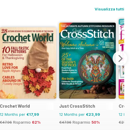
Visualizza tutti
Crochet World
Just CrossStitch
Cross
12 Months per
€17,99
12 Months per
€23,99
12 Mo
€47.96
Risparmio
62%
€47.96
Risparmio
50%
€27.9