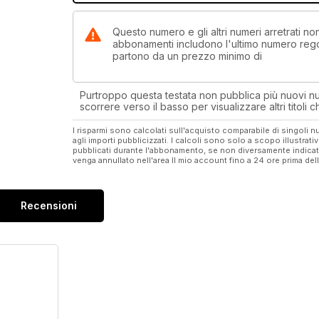
Questo numero e gli altri numeri arretrati n
abbonamenti includono l'ultimo numero rego
partono da un prezzo minimo di
Purtroppo questa testata non pubblica più nuovi num
scorrere verso il basso per visualizzare altri titoli
I risparmi sono calcolati sull'acquisto comparabile di singoli
agli importi pubblicizzati. I calcoli sono solo a scopo illustrati
pubblicati durante l'abbonamento, se non diversamente indic
venga annullato nell'area Il mio account fino a 24 ore prima d
Recensioni