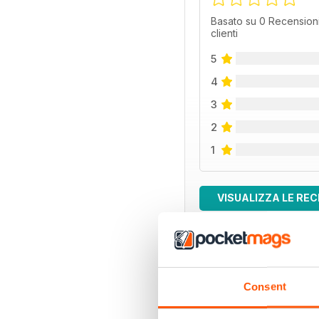
Basato su 0 Recensioni
clienti
5
4
3
2
1
VISUALIZZA LE REC
EDIZIONI INDIETRO
Consent