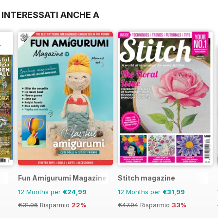
 INTERESSATI ANCHE A
Fun Amigurumi Magazine
Stitch magazine
12 Months per
€24,99
12 Months per
€31,99
€31.96
Risparmio
22%
€47.94
Risparmio
33%