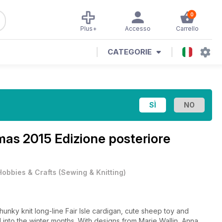
0
Plus+
Accesso
Carrello
CATEGORIE
mas 2015 Edizione posteriore
Hobbies & Crafts
(
Sewing & Knitting
)
hunky knit long-line Fair Isle cardigan, cute sheep toy and
 into the winter months. With designs from Marie Wallin, Anna