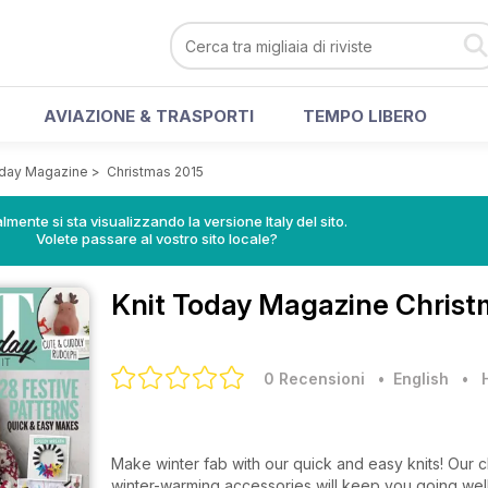
AVIAZIONE & TRASPORTI
TEMPO LIBERO
oday Magazine
>
Christmas 2015
lmente si sta visualizzando la versione Italy del sito.
Volete passare al vostro sito locale?
Knit Today Magazine
Christ
0 Recensioni
• English
•
Make winter fab with our quick and easy knits! Our c
winter-warming accessories will keep you going well