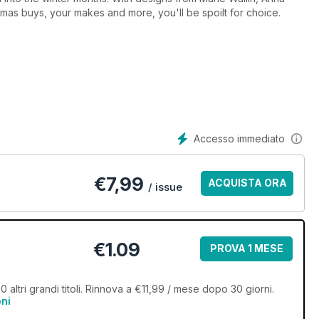
tmas buys, your makes and more, you'll be spoilt for choice.
Accesso immediato
€
7,99
ACQUISTA ORA
/ issue
€1.09
PROVA 1 MESE
 altri grandi titoli. Rinnova a €11,99 / mese dopo 30 giorni.
oni