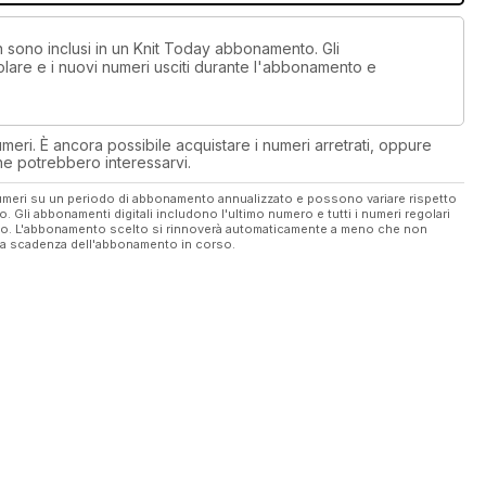
on sono inclusi in un Knit Today abbonamento. Gli
lare e i nuovi numeri usciti durante l'abbonamento e
eri. È ancora possibile acquistare i numeri arretrati, oppure
 che potrebbero interessarvi.
 numeri su un periodo di abbonamento annualizzato e possono variare rispetto
vo. Gli abbonamenti digitali includono l'ultimo numero e tutti i numeri regolari
ato. L'abbonamento scelto si rinnoverà automaticamente a meno che non
ella scadenza dell'abbonamento in corso.