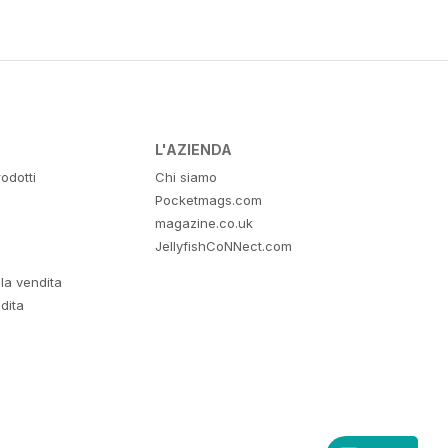
L'AZIENDA
odotti
Chi siamo
Pocketmags.com
magazine.co.uk
JellyfishCoNNect.com
lla vendita
dita