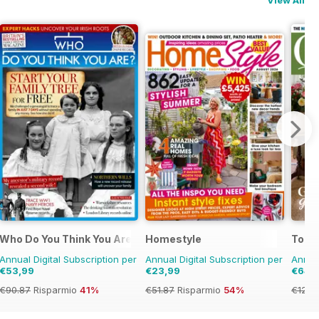
Who Do You Think You Are?
Homestyle
Today
Annual Digital Subscription per
Annual Digital Subscription per
Annual
€53,99
€23,99
€64,
€90.87
Risparmio
41%
€51.87
Risparmio
54%
€129.