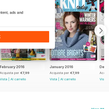
ntent, ads and
K
February 2016
January 2016
Dece
Acquista per
€7,99
Acquista per
€7,99
Acqui
Vista
|
Al carrello
Vista
|
Al carrello
Vista
View All