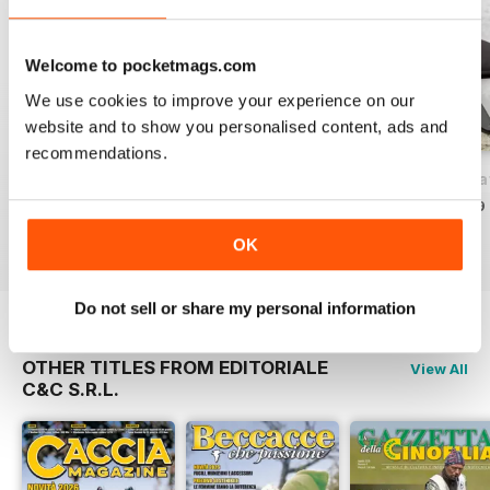
Welcome to pocketmags.com
We use cookies to improve your experience on our
website and to show you personalised content, ads and
recommendations.
52 Knives International
51 Knives International
50 Knives Interna
Acquista per
€3,49
Acquista per
€3,49
Acquista per
€3,49
Vista
|
Al carrello
Vista
|
Al carrello
Vista
|
Al carrello
OK
Do not sell or share my personal information
OTHER TITLES FROM EDITORIALE
View All
C&C S.R.L.