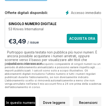
Accesso immediato
Offerte digitali disponibili:
SINGOLO NUMERO DIGITALE
53 Knives International
ACQUISTA ORA
€
3,49
/ issue
Purtroppo questa testata non pubblica più nuovi numeri. È
ancora possibile acquistare i numeri arretrati, oppure
scorrere verso il basso per visualizzare altri titoli che
potrebbero interessarvi.
I risparmi sono calcolati sull'acquisto comparabile di singoli numeri su un
periodo di abbonamento annualizzato e possono variare rispetto agli
importi pubblicizzati. I calcoli sono solo a scopo illustrativo. Gli
abbonamenti digitali includono l'ultimo numero e tutti i numeri regolari
pubblicati durante l'abbonamento, se non diversamente indicato.
L'abbonamento scelto si rinnoverà automaticamente a meno che non
venga annullato nell'area Il mio account fino a 24 ore prima della scadenza
dell'abbonamento in corso.
In questo numero
Dove leggere
Recensioni