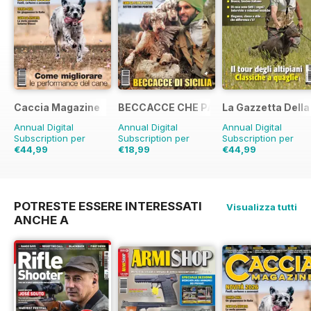
Caccia Magazine
BECCACCE CHE PASSIONE
La Gazzetta Della 
Annual Digital
Annual Digital
Annual Digital
Subscription per
Subscription per
Subscription per
€44,99
€18,99
€44,99
€59.88
Risparmio
€19.96
Risparmio
5%
€59.88
Risparmio
25%
25%
POTRESTE ESSERE INTERESSATI
Visualizza tutti
ANCHE A