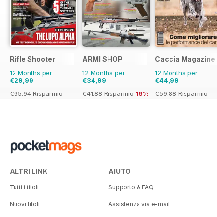
Rifle Shooter
ARMI SHOP
Caccia Magazine
12 Months per
12 Months per
12 Months per
€29,99
€34,99
€44,99
€65.94
Risparmio
€41.88
Risparmio
16%
€59.88
Risparmio
55%
25%
ALTRI LINK
AIUTO
Tutti i titoli
Supporto & FAQ
Nuovi titoli
Assistenza via e-mail