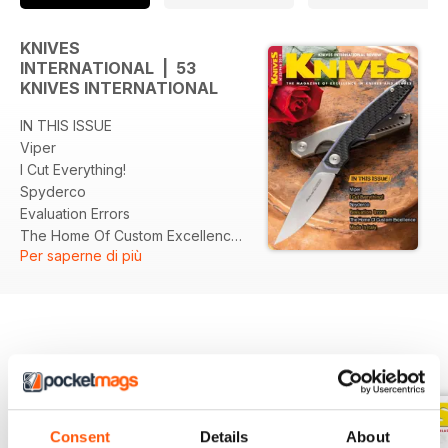
KNIVES
INTERNATIONAL | 53
KNIVES INTERNATIONAL
IN THIS ISSUE
Viper
I Cut Everything!
Spyderco
Evaluation Errors
The Home Of Custom Excellence
Per saperne di più
Made In Italy
EDIZIONI INDIETRO
Visualizza tutti
Consent
Details
About