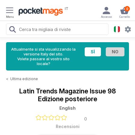
IT
0
Menu
Accesso
Carrello
Attualmente si sta visualizzando la
versione Italy del sito.
Volete passare al vostro sito
locale?
<
Ultima edizione
Latin Trends Magazine
Issue 98
Edizione posteriore
English
0
Recensioni