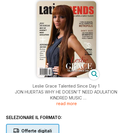
Leslie Grace Talented Since Day 1
JON HUERTAS WHY HE DOESN'T NEED ADULATION
KINDRED MUSIC
read more
Bachata and the Blues Share Common Roots
7 DIAS EN BOGOTA, AN ALL-EMBRACING METROPOLIS
DON'T HATE, USE YOUR GREEN MOMENTS TO GET
SELEZIONARE IL FORMATO:
WHAT YOU REALLY WANT!
TOP 5 LATINA LADIES OF TENNIS
Offerte digitali