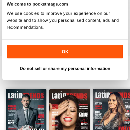
Welcome to pocketmags.com
2
0
We use cookies to improve your experience on our
1
0
website and to show you personalised content, ads and
recommendations.
VISUALIZZA LE RECENSIONI
OK
Do not sell or share my personal information
EDIZIONI INDIETRO
Visualizza tutti