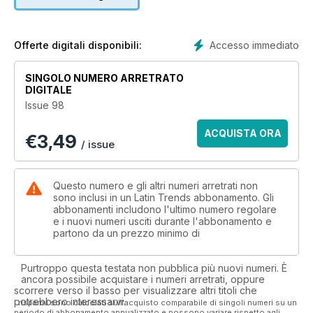
Accesso immediato
Offerte digitali disponibili:
SINGOLO NUMERO ARRETRATO
DIGITALE
Issue 98
ACQUISTA ORA
€
3,49
/ issue
Questo numero e gli altri numeri arretrati non
sono inclusi in un Latin Trends abbonamento. Gli
abbonamenti includono l'ultimo numero regolare
e i nuovi numeri usciti durante l'abbonamento e
partono da un prezzo minimo di
Purtroppo questa testata non pubblica più nuovi numeri. È
ancora possibile acquistare i numeri arretrati, oppure
scorrere verso il basso per visualizzare altri titoli che
potrebbero interessarvi.
I risparmi sono calcolati sull'acquisto comparabile di singoli numeri su un
periodo di abbonamento annualizzato e possono variare rispetto agli