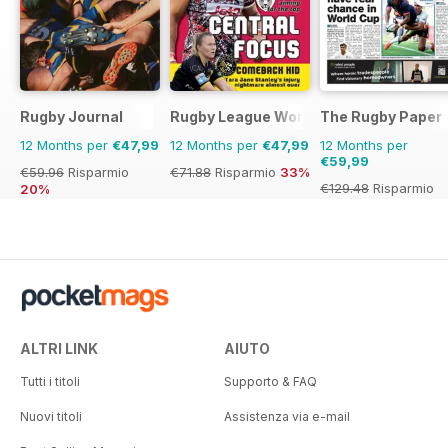
Rugby Journal
Rugby League World
The Rugby Paper
12 Months per
€47,99
12 Months per
€47,99
12 Months per
€59,99
€59.96
Risparmio
€71.88
Risparmio
33%
€129.48
Risparmio
20%
54%
ALTRI LINK
AIUTO
Tutti i titoli
Supporto & FAQ
Nuovi titoli
Assistenza via e-mail