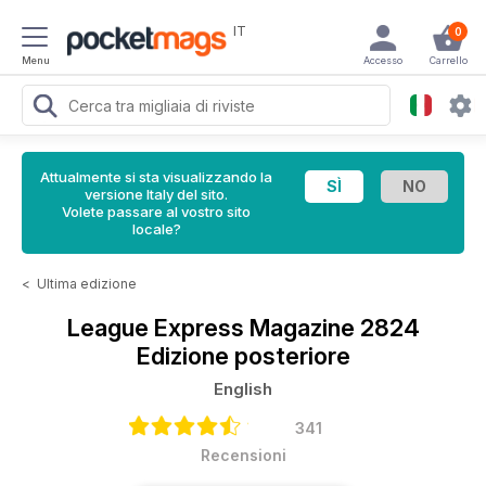
IT
0
Menu
Accesso
Carrello
Attualmente si sta visualizzando la
versione Italy del sito.
Volete passare al vostro sito
locale?
<
Ultima edizione
League Express Magazine
2824
Edizione posteriore
English
341
Recensioni