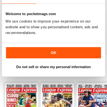
Welcome to pocketmags.com
We use cookies to improve your experience on our
LEAGUE EXPRESS
website and to show you personalised content, ads and
Great read - congratulations on keeping going
throughout the pandemic!
recommendations.
Recensito 27 luglio 2020
OK
Do not sell or share my personal information
EDIZIONI INDIETRO
Visualizza tutti