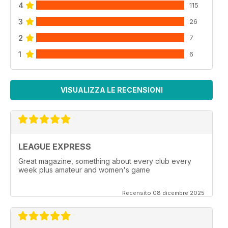
4
115
3
26
2
7
1
6
VISUALIZZA LE RECENSIONI
LEAGUE EXPRESS
Great magazine, something about every club every
week plus amateur and women's game
Recensito 08 dicembre 2025