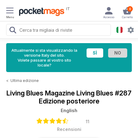
IT
0
Menu
Accesso
Carrello
Attualmente si sta visualizzando la
versione Italy del sito.
Volete passare al vostro sito
locale?
<
Ultima edizione
Living Blues Magazine
Living Blues #287
Edizione posteriore
English
11
Recensioni