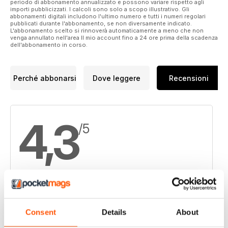
periodo di abbonamento annualizzato e possono variare rispetto agli
importi pubblicizzati. I calcoli sono solo a scopo illustrativo. Gli
abbonamenti digitali includono l'ultimo numero e tutti i numeri regolari
pubblicati durante l'abbonamento, se non diversamente indicato.
L'abbonamento scelto si rinnoverà automaticamente a meno che non
venga annullato nell'area Il mio account fino a 24 ore prima della scadenza
dell'abbonamento in corso.
Perché abbonarsi
Dove leggere
Recensioni
4,3
/5
Basato su 11 Recensioni dei clienti
Consent
Details
About
5
6