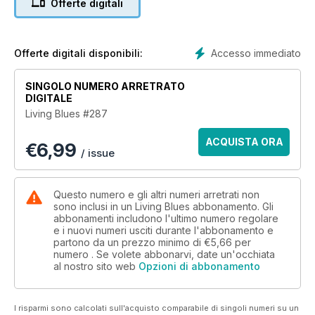
Offerte digitali
north to make a name for himself in the blues. Taj Mahal gave
Pat Wilder her first real guitar back in 1997 and over the past
20 years she has become one of the Bay Area’s best blues
players. After a ten-plus year quest, writer Gene Tomko has
Accesso immediato
Offerte digitali disponibili:
solved the mystery of Left Hand Charlie. Charlie recorded
some scorching sides for Excello and Goldband back in the
SINGOLO NUMERO ARRETRATO
mid-1950s and then disappeared. But now we finally know
DIGITALE
the story of the elusive guitarist. This issue’s Let It Roll
Living Blues #287
focusses on Bukka White and his March 7-8, 1940 recording
session in Chicago for Vocalion/OKeh Records. White was
ACQUISTA ORA
€
6,99
one of the most powerful of all blues singers and one of its
/ issue
most creative songwriters. Just weeks after being released
from Mississippi’s Parchman prison, White went to Chicago
and recorded what was one of the last great pre-war country
Questo numero e gli altri numeri arretrati non
blues sessions.
sono inclusi in un Living Blues abbonamento. Gli
abbonamenti includono l'ultimo numero regolare
All of this plus Catching Up with Ike Cosse, LB Talks to Tom
e i nuovi numeri usciti durante l'abbonamento e
Hambridge, the latest in Blues News, and over 50 record
partono da un prezzo minimo di
€5,66
per
reviews including a special Christmas CD review section.
numero . Se volete abbonarvi, date un'occhiata
al nostro sito web
Opzioni di abbonamento
I risparmi sono calcolati sull'acquisto comparabile di singoli numeri su un