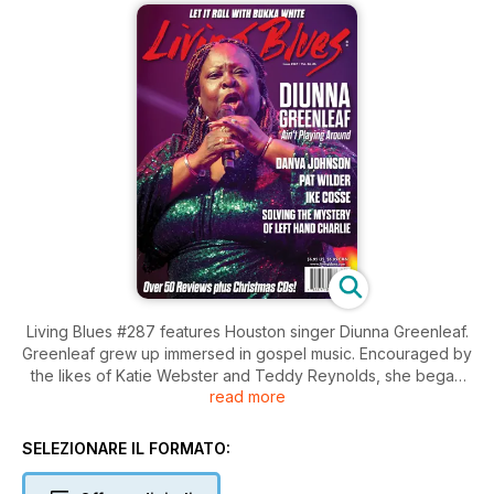
Living Blues #287 features Houston singer Diunna Greenleaf.
Greenleaf grew up immersed in gospel music. Encouraged by
the likes of Katie Webster and Teddy Reynolds, she began
read more
to sing the blues. Now, with more that 25 years in the blues,
Greenleaf has become one of its strongest voices. Danva
Johnson is the son of James “Super Chikan” Johnson and
SELEZIONARE IL FORMATO:
grew up in the middle of the Clarksdale, Mississippi, blues
scene. After years of struggling down South, he has moved