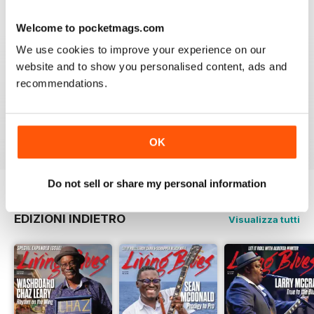
4
3
3
1
Welcome to pocketmags.com
2
1
We use cookies to improve your experience on our
website and to show you personalised content, ads and
1
0
recommendations.
VISUALIZZA LE RECENSIONI
OK
Do not sell or share my personal information
EDIZIONI INDIETRO
Visualizza tutti