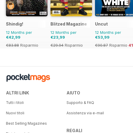
Shindig!
Blitzed Magazine
Uncut
12 Months per
12 Months per
12 Months per
€42,99
€23,99
€53,99
€83.88
Risparmio
€29.94
Risparmio
€90.87
Risparmio
4
49%
20%
ALTRI LINK
AIUTO
Tutti i titoli
Supporto & FAQ
Nuovi titoli
Assistenza via e-mail
Best Selling Magazines
REGALI