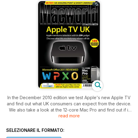
In the December 2010 edition we test Apple's new Apple TV
and find out what UK consumers can expect from the device.
We also take a look at the 12-core Mac Pro and find out if it
read more
really is the most powerful Mac you can get.
Also in reviews, we try out Microsoft's new Office for Mac
2011, taking a look at Word, Excel, PowerPoint and the new
SELEZIONARE IL FORMATO:
Outlook that replaces Entourage. We also take a look at