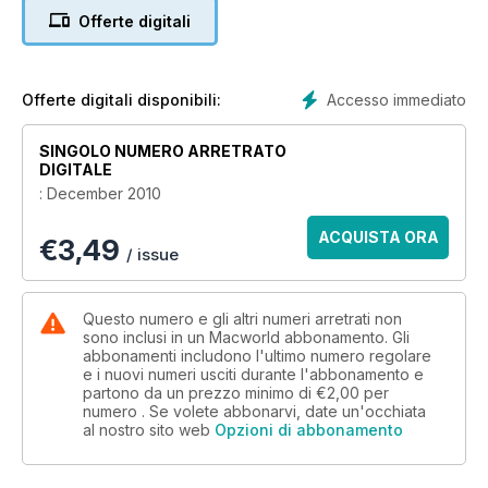
Adobe Photoshop Elements 9 and Adobe Premiere Elements
Offerte digitali
9 - which has finally arrived on the Mac.
We have a feature on Turning your Mac into a Media Centre -
asking whether a Mac might be a better solution for your
entertainment needs than the new Apple TV.
Accesso immediato
Offerte digitali disponibili:
Our group test this issue is High End Compact Cameras. We
also look at four photo frames.
SINGOLO NUMERO ARRETRATO
In our Masterclass tutorials section this edition we have
DIGITALE
advice on switching from PC to Mac; Rotobrushing in After
: December 2010
Effects; and managing your Twitter feed. We also look at how
you can take better iPhone photos, how to use brushes in
ACQUISTA ORA
€
3,49
Photoshop, how to get more from iCal.
/ issue
Questo numero e gli altri numeri arretrati non
sono inclusi in un Macworld abbonamento. Gli
abbonamenti includono l'ultimo numero regolare
e i nuovi numeri usciti durante l'abbonamento e
partono da un prezzo minimo di
€2,00
per
numero . Se volete abbonarvi, date un'occhiata
al nostro sito web
Opzioni di abbonamento