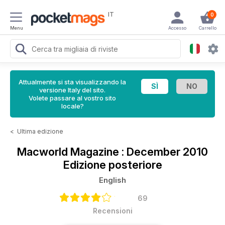
IT
0
Menu
Accesso
Carrello
Attualmente si sta visualizzando la
versione Italy del sito.
Volete passare al vostro sito
locale?
<
Ultima edizione
Macworld Magazine
: December 2010
Edizione posteriore
English
69
Recensioni