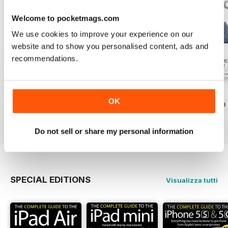
Welcome to pocketmags.com
We use cookies to improve your experience on our
website and to show you personalised content, ads and
recommendations.
July 2026
June 2026
May 2026
OK
Acquista per
€3,49
Acquista per
€3,49
Acquista per
€3,49
Vista
|
Al carrello
Vista
|
Al carrello
Vista
|
Al carrello
Do not sell or share my personal information
SPECIAL EDITIONS
Visualizza tutti