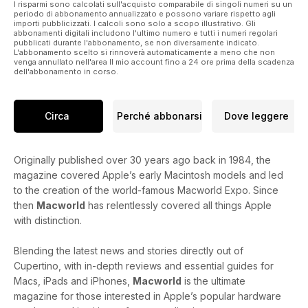
I risparmi sono calcolati sull'acquisto comparabile di singoli numeri su un
periodo di abbonamento annualizzato e possono variare rispetto agli
importi pubblicizzati. I calcoli sono solo a scopo illustrativo. Gli
abbonamenti digitali includono l'ultimo numero e tutti i numeri regolari
pubblicati durante l'abbonamento, se non diversamente indicato.
L'abbonamento scelto si rinnoverà automaticamente a meno che non
venga annullato nell'area Il mio account fino a 24 ore prima della scadenza
dell'abbonamento in corso.
Circa
Perché abbonarsi
Dove leggere
Originally published over 30 years ago back in 1984, the
magazine covered Apple’s early Macintosh models and led
to the creation of the world-famous Macworld Expo. Since
then
Macworld
has relentlessly covered all things Apple
with distinction.
Blending the latest news and stories directly out of
Cupertino, with in-depth reviews and essential guides for
Macs, iPads and iPhones,
Macworld
is the ultimate
magazine for those interested in Apple’s popular hardware