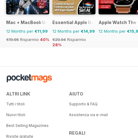
Mac + MacBook User
Essential Apple User
Apple Watch The
12 Months per
€11,99
12 Months per
€14,99
12 Months per
€15,
€19.96
Risparmio
40%
€20.94
Risparmio
28%
ALTRI LINK
AIUTO
Tutti i titoli
Supporto & FAQ
Nuovi titoli
Assistenza via e-mail
Best Selling Magazines
REGALI
Riviste gratuite