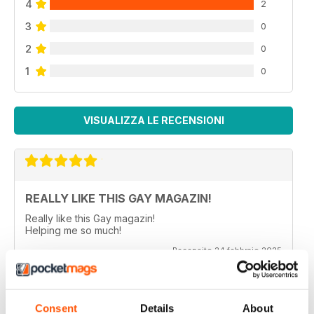
4
2
3
0
2
0
1
0
VISUALIZZA LE RECENSIONI
REALLY LIKE THIS GAY MAGAZIN!
Really like this Gay magazin!
Helping me so much!
Recensito 24 febbraio 2025
Consent
Details
About