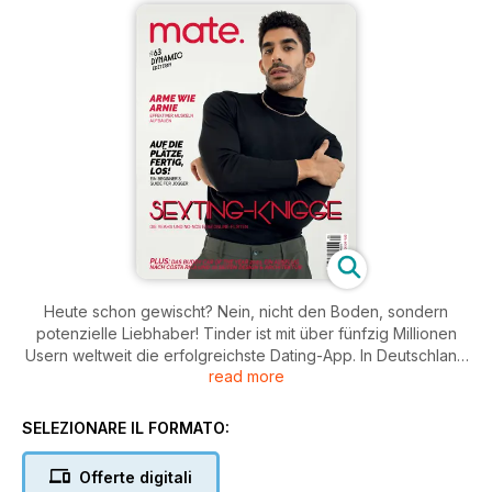
Heute schon gewischt? Nein, nicht den Boden, sondern
potenzielle Liebhaber! Tinder ist mit über fünfzig Millionen
Usern weltweit die erfolgreichste Dating-App. In Deutschland
read more
setzt man allerdings lieber auf die in Dresden entwickelte
Plattform Lovoo (acht Millionen Mitglieder), auf der wie beim
amerikanischen Vorbild Tinder (in Deutschland knapp fünf
SELEZIONARE IL FORMATO:
Millionen Mitglieder) „geswiped“ werden darf. Je nach
Wischrichtung gibt es einen Match oder die Suche geht
Offerte digitali
weiter. Die beliebteste Anwendung für schwule Männer ist