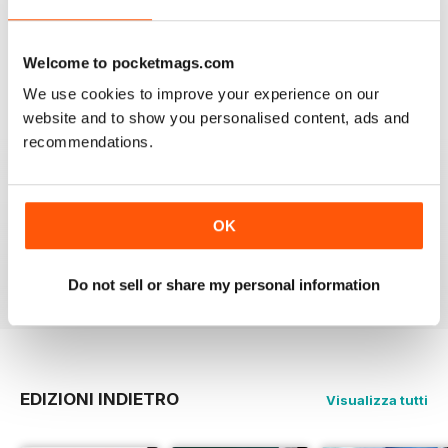
ALWAYS INTERESTING
In German
Welcome to pocketmags.com
Recensito 24 luglio 2019
We use cookies to improve your experience on our
website and to show you personalised content, ads and
recommendations.
IDEAL FOR GERMAN SPEAKERS
A German take on the gay experience that can be
enjoyed by non German speakers too
OK
Recensito 13 settembre 2017
Do not sell or share my personal information
EDIZIONI INDIETRO
Visualizza tutti