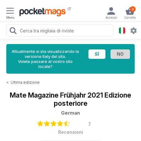
IT
0
Menu
Accesso
Carrello
Attualmente si sta visualizzando la
versione Italy del sito.
Volete passare al vostro sito
locale?
<
Ultima edizione
Mate Magazine
Frühjahr 2021 Edizione
posteriore
German
7
Recensioni