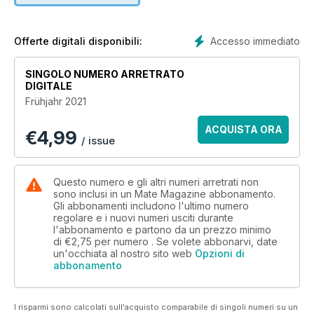
und bleibt die App, die bereits 2009 den Weg für Lovoo und
Co. geebnet hat: Grindr. Wie hoch der Anteil Homosexueller
mittlerweile auf heterosexuell-dominierten Apps ist, noch
Accesso immediato
Offerte digitali disponibili:
mehr interessante Statistiken zum Thema und was beim
Chatten eigentlich erlaubt ist und was gar nicht geht, erfährst
SINGOLO NUMERO ARRETRATO
du in „Sexting-Knigge – Die Yeahs und No-Nos beim Online-
DIGITALE
Flirten“ ab Seite 078. Außerdem im Body-Special dieser
Frühjahr 2021
Ausgabe: der Beginner’s Guide für Läufer (Seite 076), eine
Pflegeanleitung für starke und glänzende Haare (Seite 068)
ACQUISTA ORA
€
4,99
und ein Leitfaden für alle Hobbysportler, die noch effektiver
/ issue
Muskeln aufbauen wollen (Seite 072).
Questo numero e gli altri numeri arretrati non
sono inclusi in un Mate Magazine abbonamento.
Gli abbonamenti includono l'ultimo numero
regolare e i nuovi numeri usciti durante
l'abbonamento e partono da un prezzo minimo
di
€2,75
per numero . Se volete abbonarvi, date
un'occhiata al nostro sito web
Opzioni di
abbonamento
I risparmi sono calcolati sull'acquisto comparabile di singoli numeri su un