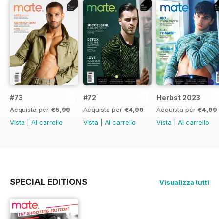
#73
#72
Herbst 2023
Acquista per
€5,99
Acquista per
€4,99
Acquista per
€4,99
Vista
|
Al carrello
Vista
|
Al carrello
Vista
|
Al carrello
SPECIAL EDITIONS
Visualizza tutti