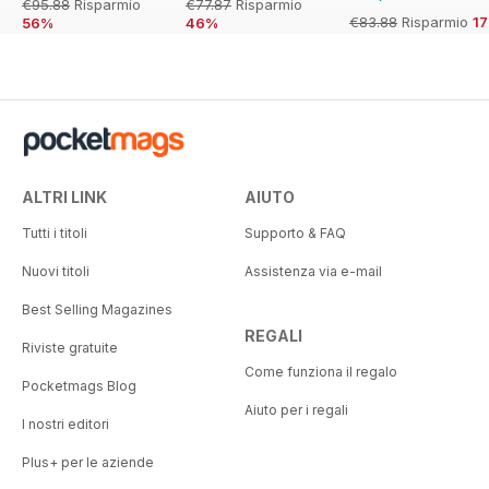
€95.88
Risparmio
€77.87
Risparmio
€83.88
Risparmio
1
56%
46%
ALTRI LINK
AIUTO
Tutti i titoli
Supporto & FAQ
Nuovi titoli
Assistenza via e-mail
Best Selling Magazines
REGALI
Riviste gratuite
Come funziona il regalo
Pocketmags Blog
Aiuto per i regali
I nostri editori
Plus+ per le aziende