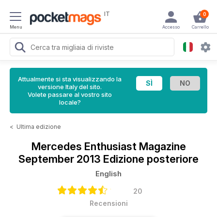
IT
0
Menu
Accesso
Carrello
Attualmente si sta visualizzando la
versione Italy del sito.
Volete passare al vostro sito
locale?
<
Ultima edizione
Mercedes Enthusiast Magazine
September 2013 Edizione posteriore
English
20
Recensioni