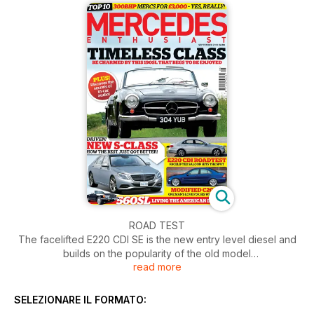
ROAD TEST
The facelifted E220 CDI SE is the new entry level diesel and
builds on the popularity of the old model
read more
CLASSIC CHOICE
Less is definitely more as we take this gorgeous 190SL and
SELEZIONARE IL FORMATO:
indulge in some classic cruising