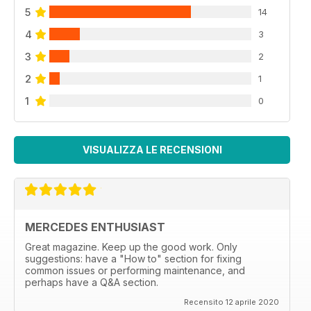
5
14
4
3
3
2
2
1
1
0
VISUALIZZA LE RECENSIONI
MERCEDES ENTHUSIAST
Great magazine. Keep up the good work. Only
suggestions: have a "How to" section for fixing
common issues or performing maintenance, and
perhaps have a Q&A section.
Recensito 12 aprile 2020