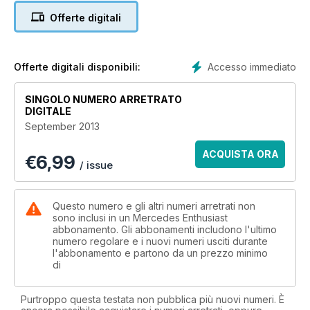
Offerte digitali
TURNER CAR
Mercedes’ supercar gets the supercharger treatment from
Weistec Engineering – behold the SLS 750!
Accesso immediato
Offerte digitali disponibili:
SINGOLO NUMERO ARRETRATO
DIGITALE
September 2013
ACQUISTA ORA
€
6,99
/ issue
Questo numero e gli altri numeri arretrati non
sono inclusi in un Mercedes Enthusiast
abbonamento. Gli abbonamenti includono l'ultimo
numero regolare e i nuovi numeri usciti durante
l'abbonamento e partono da un prezzo minimo
di
Purtroppo questa testata non pubblica più nuovi numeri. È