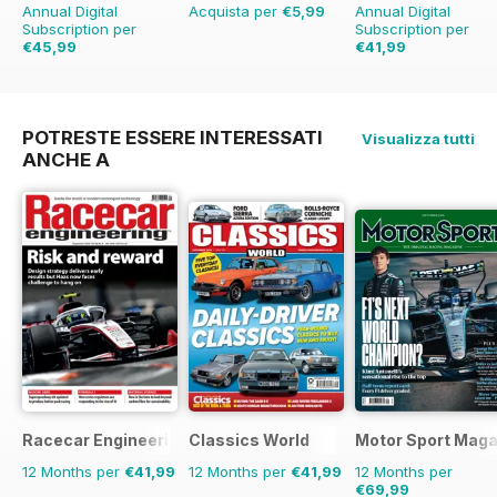
Annual Digital
Acquista per
€5,99
Annual Digital
Subscription per
Subscription per
€45,99
€41,99
€77.87
Risparmio
41%
€64.87
Risparmio
35%
POTRESTE ESSERE INTERESSATI
Visualizza tutti
ANCHE A
Racecar Engineering
Classics World
Motor Sport Maga
12 Months per
€41,99
12 Months per
€41,99
12 Months per
€69,99