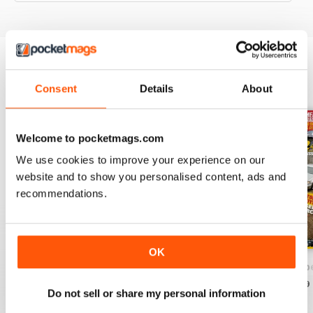
EDIZIONI INDIETRO
Visualizza tutti
Consent
Details
About
Welcome to pocketmags.com
We use cookies to improve your experience on our
website and to show you personalised content, ads and
recommendations.
OK
December/January 2025
October/November 2024`
August/Septemb
Acquista per
€5,99
Acquista per
€5,99
Acquista per
€5,99
Do not sell or share my personal information
Vista
|
Al carrello
Vista
|
Al carrello
Vista
|
Al carrello