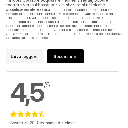
ancora possibile acquistare i numeri arretrati, oppure
scorrere verso il basso per visualizzare altri titoli che
potrebbero interessarvi.
I risparmi sono calcolati sull'acquisto comparabile di singoli numeri su un
periodo di abbonamento annualizzato e possono variare rispetto agli
importi pubblicizzati. I calcoli sono solo a scopo illustrativo. Gli
abbonamenti digitali includono l'ultimo numero e tutti i numeri regolari
pubblicati durante l'abbonamento, se non diversamente indicato.
L'abbonamento scelto si rinnoverà automaticamente a meno che non
venga annullato nell'area Il mio account fino a 24 ore prima della scadenza
dell'abbonamento in corso.
Dove leggere
Recensioni
4,5
/5
Basato su 20 Recensioni dei clienti